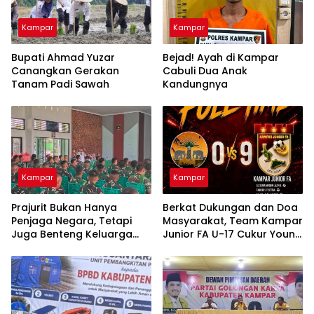
Kampar
Kampar
Bupati Ahmad Yuzar
Bejad! Ayah di Kampar
Canangkan Gerakan
Cabuli Dua Anak
Tanam Padi Sawah
Kandungnya
Kampar
Kampar
Prajurit Bukan Hanya
Berkat Dukungan dan Doa
Penjaga Negara, Tetapi
Masyarakat, Team Kampar
Juga Benteng Keluarga
Junior FA U-17 Cukur Young
dari Ancaman Narkoba
Abadi FC 9-0 di Piala
Soeratin