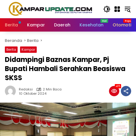
Langsung
ke
konten
Berita
Kampar
Daerah
Kesehatan
Otomotif
Beranda
Berita
Berita
Kampar
Didampingi Baznas Kampar, Pj
Bupati Hambali Serahkan Beasiswa
SKSS
415
Redaksi
2 Min Baca
10 Oktober 2024