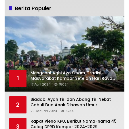
Berita Populer
Mengenal Aghi Ayo Onam, Tradisi
1
Masyarakat Kampar Setelah Hari Raya
Idul Fitri
17 April 2024
15024
Biadab, Ayah Tiri dan Abang Tiri Nekat
2
Cabuli Dua Anak Dibawah Umur
29 Januari 2024
5734
Rapat Pleno KPU, Berikut Nama-nama 45
3
Caleg DPRD Kampar 2024-2029