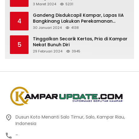
3 Maret 2024
5231
Gandeng Disdukcapil Kampar, Lapas IIA
4
Bangkinang Lakukan Perekamanan
Kependudukan WBP
30 Januari 2024
4138
Tinggalkan Secarik Kertas, Pria di Kampar
5
Nekat Bunuh Diri
29 Februari 2024
3945
Dusun Koto Menanti Salo Timur, Salo, Kampar Riau,
Indonesia
-