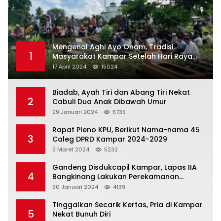
Mengenal Aghi Ayo Onam, Tradisi
1
Masyarakat Kampar Setelah Hari Raya
Idul Fitri
17 April 2024
15024
Biadab, Ayah Tiri dan Abang Tiri Nekat
2
Cabuli Dua Anak Dibawah Umur
29 Januari 2024
5735
Rapat Pleno KPU, Berikut Nama-nama 45
3
Caleg DPRD Kampar 2024-2029
3 Maret 2024
5232
Gandeng Disdukcapil Kampar, Lapas IIA
4
Bangkinang Lakukan Perekamanan
Kependudukan WBP
30 Januari 2024
4139
Tinggalkan Secarik Kertas, Pria di Kampar
5
Nekat Bunuh Diri