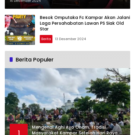
Olahraga, wisata budaya dan
15 Desember 2024
Agama
Besok Omputaka Fc Kampar Akan Jalani
Laga Persahabatan Lawan PS Siak Old
Star
Berita
13 Desember 2024
Berita Populer
Mengenal Aghi Ayo Onam, Tradisi
1
Masyarakat Kampar Setelah Hari Raya