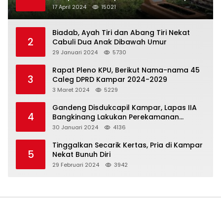
Idul Fitri
17 April 2024
15021
Biadab, Ayah Tiri dan Abang Tiri Nekat
2
Cabuli Dua Anak Dibawah Umur
29 Januari 2024
5730
Rapat Pleno KPU, Berikut Nama-nama 45
3
Caleg DPRD Kampar 2024-2029
3 Maret 2024
5229
Gandeng Disdukcapil Kampar, Lapas IIA
4
Bangkinang Lakukan Perekamanan
Kependudukan WBP
30 Januari 2024
4136
Tinggalkan Secarik Kertas, Pria di Kampar
5
Nekat Bunuh Diri
29 Februari 2024
3942