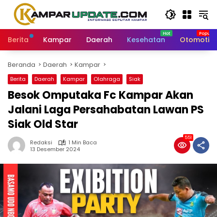
Langsung
ke
konten
Berita
Kampar
Daerah
Kesehatan
Otomotif
Beranda
Daerah
Kampar
Berita
Daerah
Kampar
Olahraga
Siak
Besok Omputaka Fc Kampar Akan
Jalani Laga Persahabatan Lawan PS
Siak Old Star
551
Redaksi
1 Min Baca
13 Desember 2024