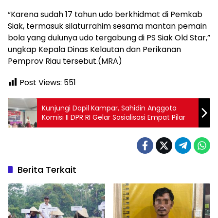
“Karena sudah 17 tahun udo berkhidmat di Pemkab
Siak, termasuk silaturrahim sesama mantan pemain
bola yang dulunya udo tergabung di PS Siak Old Star,”
ungkap Kepala Dinas Kelautan dan Perikanan
Pemprov Riau tersebut.(MRA)
Post Views:
551
Kunjungi Dapil Kampar, Sahidin Anggota
Komisi II DPR RI Gelar Sosialisasi Empat Pilar
Berita Terkait