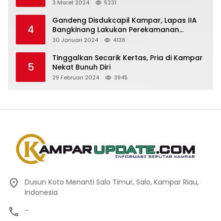
3 Maret 2024
5231
Gandeng Disdukcapil Kampar, Lapas IIA
4
Bangkinang Lakukan Perekamanan
Kependudukan WBP
30 Januari 2024
4138
Tinggalkan Secarik Kertas, Pria di Kampar
5
Nekat Bunuh Diri
29 Februari 2024
3945
Dusun Koto Menanti Salo Timur, Salo, Kampar Riau,
Indonesia
-