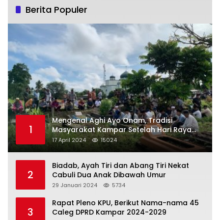
Berita Populer
Mengenal Aghi Ayo Onam, Tradisi
1
Masyarakat Kampar Setelah Hari Raya
Idul Fitri
17 April 2024
15024
Biadab, Ayah Tiri dan Abang Tiri Nekat
2
Cabuli Dua Anak Dibawah Umur
29 Januari 2024
5734
Rapat Pleno KPU, Berikut Nama-nama 45
3
Caleg DPRD Kampar 2024-2029