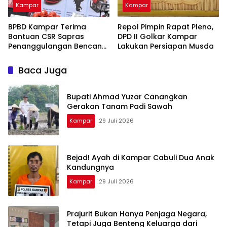
Kampar
Kampar
BPBD Kampar Terima
Repol Pimpin Rapat Pleno,
Bantuan CSR Sapras
DPD II Golkar Kampar
Penanggulangan Bencana
Lakukan Persiapan Musda
dan Karhutla dari PLN
Nusantara Power
Baca Juga
Bupati Ahmad Yuzar Canangkan
Gerakan Tanam Padi Sawah
Kampar
29 Juli 2026
Bejad! Ayah di Kampar Cabuli Dua Anak
Kandungnya
Kampar
29 Juli 2026
Prajurit Bukan Hanya Penjaga Negara,
Tetapi Juga Benteng Keluarga dari