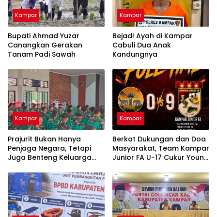
Kampar
Kampar
Bupati Ahmad Yuzar
Bejad! Ayah di Kampar
Canangkan Gerakan
Cabuli Dua Anak
Tanam Padi Sawah
Kandungnya
Kampar
Kampar
Prajurit Bukan Hanya
Berkat Dukungan dan Doa
Penjaga Negara, Tetapi
Masyarakat, Team Kampar
Juga Benteng Keluarga
Junior FA U-17 Cukur Young
dari Ancaman Narkoba
Abadi FC 9-0 di Piala
Soeratin