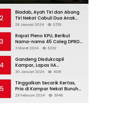
Biadab, Ayah Tiri dan Abang
2
Tiri Nekat Cabuli Dua Anak
Dibawah Umur
29 Januari 2024
5735
Rapat Pleno KPU, Berikut
3
Nama-nama 45 Caleg DPRD
Kampar 2024-2029
3 Maret 2024
5232
Gandeng Disdukcapil
4
Kampar, Lapas IIA
Bangkinang Lakukan
30 Januari 2024
4138
Perekamanan Kependudukan
WBP
Tinggalkan Secarik Kertas,
5
Pria di Kampar Nekat Bunuh
Diri
29 Februari 2024
3946