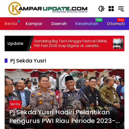
Langsung
ke
konten
Berita
Kampar
Daerah
Kesehatan
Otomotif
Gandeng Big Tech Hingga Festival UMKM,
Bupati 
Update
PWI Fest 2026 Siap Digelar di Jakarta
Bengkal
Desember Mendatang
Pertang
Pj Sekda Yusri
Berita
Pj Sekda Yusri Hadiri Pelantikan
Pengurus PWI Riau Periode 2023-