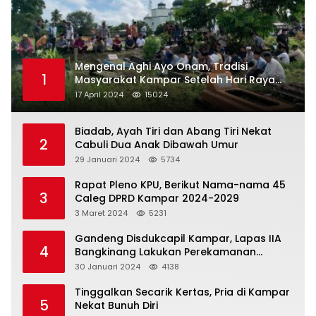
Mengenal Aghi Ayo Onam, Tradisi
1
Masyarakat Kampar Setelah Hari Raya
Idul Fitri
17 April 2024
15024
Biadab, Ayah Tiri dan Abang Tiri Nekat
2
Cabuli Dua Anak Dibawah Umur
29 Januari 2024
5734
Rapat Pleno KPU, Berikut Nama-nama 45
3
Caleg DPRD Kampar 2024-2029
3 Maret 2024
5231
Gandeng Disdukcapil Kampar, Lapas IIA
4
Bangkinang Lakukan Perekamanan
Kependudukan WBP
30 Januari 2024
4138
Tinggalkan Secarik Kertas, Pria di Kampar
5
Nekat Bunuh Diri