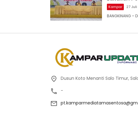
Kampar
27 Jul
BANGKINANG – DP
Dusun Koto Menanti Salo Timur, Sal
-
pt.kamparmediatamasentosa@gma