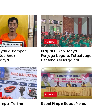
r
Kampar
Ayah di Kampar
Prajurit Bukan Hanya
 Dua Anak
Penjaga Negara, Tetapi Juga
ngnya
Benteng Keluarga dari
Ancaman Narkoba
r
Kampar
ampar Terima
Repol Pimpin Rapat Pleno,