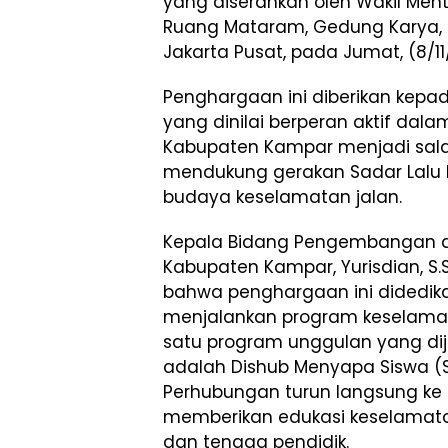
yang diserahkan oleh Wakil Ment
Ruang Mataram, Gedung Karya, 
Jakarta Pusat, pada Jumat, (8/11
Penghargaan ini diberikan kepa
yang dinilai berperan aktif dal
Kabupaten Kampar menjadi sal
mendukung gerakan Sadar Lalu L
budaya keselamatan jalan.
Kepala Bidang Pengembangan d
Kabupaten Kampar, Yurisdian, S.Si.
bahwa penghargaan ini didedik
menjalankan program keselamatan
satu program unggulan yang di
adalah Dishub Menyapa Siswa (S
Perhubungan turun langsung ke 
memberikan edukasi keselamata
dan tenaga pendidik.