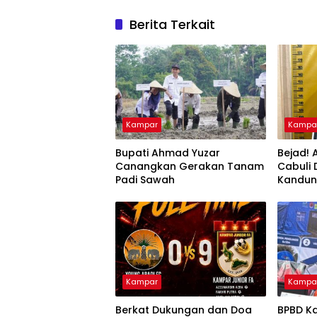
Berita Terkait
Kampar
Kampa
Bupati Ahmad Yuzar
Bejad! 
Canangkan Gerakan Tanam
Cabuli
Padi Sawah
Kandu
Kampar
Kampa
Berkat Dukungan dan Doa
BPBD K