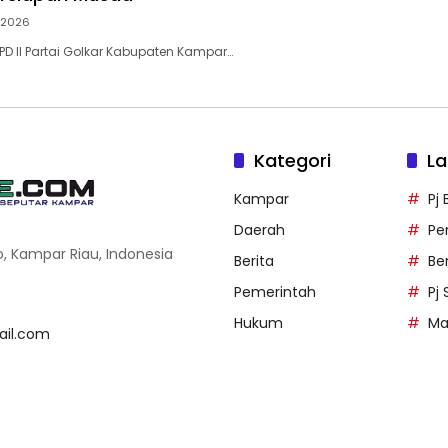
i 2026
D II Partai Golkar Kabupaten Kampar…
Kategori
La
Kampar
Pj
Daerah
Pe
o, Kampar Riau, Indonesia
Berita
Be
Pemerintah
Pj
Hukum
Ma
il.com