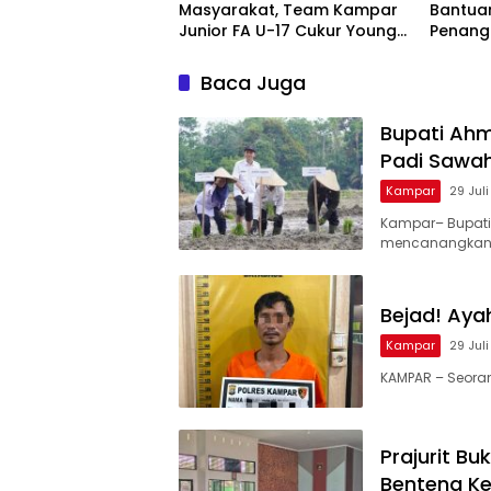
Masyarakat, Team Kampar
Bantua
Junior FA U-17 Cukur Young
Penang
Abadi FC 9-0 di Piala
dan Kar
Soeratin
Nusant
Baca Juga
Bupati Ah
Padi Sawa
Kampar
29 Jul
Kampar– Bupati
mencanangkan
Bejad! Aya
Kampar
29 Jul
KAMPAR – Seorang
Prajurit B
Benteng K