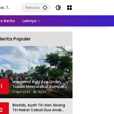
at, 7
stus
6
s Berita
Lainnya
Berita Populer
Mengenal Aghi Ayo Onam,
1
Tradisi Masyarakat Kampar
Setelah Hari Raya Idul Fitri
17 April 2024
15024
Biadab, Ayah Tiri dan Abang
2
Tiri Nekat Cabuli Dua Anak