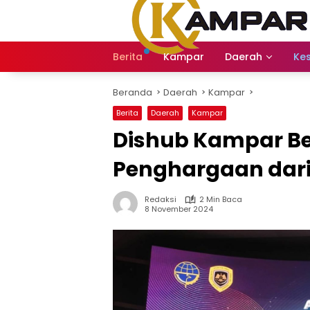
Langsung
ke
konten
Berita
Kampar
Daerah
Ke
Beranda
Daerah
Kampar
Berita
Daerah
Kampar
Dishub Kampar Be
Penghargaan dar
Redaksi
2 Min Baca
8 November 2024