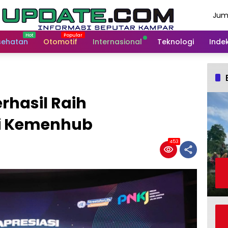
Jum
Agu
202
sehatan
Otomotif
Internasional
Teknologi
Indek
rhasil Raih
i Kemenhub
453