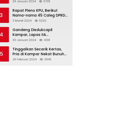
Dibawah Umur
29 Januari 2024
5735
Rapat Pleno KPU, Berikut
3
Nama-nama 45 Caleg DPRD
Kampar 2024-2029
3 Maret 2024
5232
Gandeng Disdukcapil
4
Kampar, Lapas IIA
Bangkinang Lakukan
30 Januari 2024
4138
Perekamanan Kependudukan
WBP
Tinggalkan Secarik Kertas,
5
Pria di Kampar Nekat Bunuh
Diri
29 Februari 2024
3945