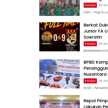
Kampar
29 Jul
Salo – Pagi itu
Berkat Du
Junior FA U
Soeratin
Kampar
29 Jul
BANGKINANG KOT
BPBD Kamp
Penanggula
Nusantara
Kampar
28 Jul
KUOK – Pemerin
Repol Pimp
Lakukan P