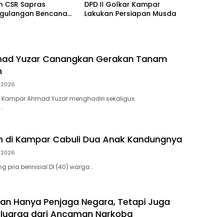
n CSR Sapras
DPD II Golkar Kampar
gulangan Bencana
Lakukan Persiapan Musda
hutla dari PLN
ara Power
mad Yuzar Canangkan Gerakan Tanam
h
i 2026
 Kampar Ahmad Yuzar menghadiri sekaligus
…
h di Kampar Cabuli Dua Anak Kandungnya
i 2026
 pria berinisial DI (40) warga…
ukan Hanya Penjaga Negara, Tetapi Juga
eluarga dari Ancaman Narkoba