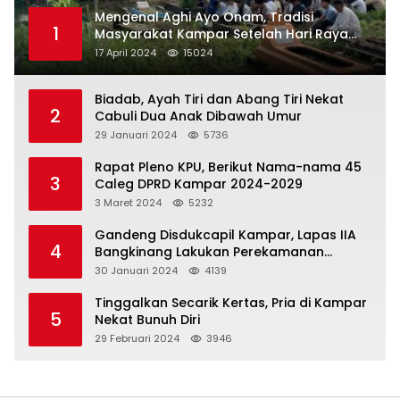
Mengenal Aghi Ayo Onam, Tradisi
1
Masyarakat Kampar Setelah Hari Raya
Idul Fitri
17 April 2024
15024
Biadab, Ayah Tiri dan Abang Tiri Nekat
2
Cabuli Dua Anak Dibawah Umur
29 Januari 2024
5736
Rapat Pleno KPU, Berikut Nama-nama 45
3
Caleg DPRD Kampar 2024-2029
3 Maret 2024
5232
Gandeng Disdukcapil Kampar, Lapas IIA
4
Bangkinang Lakukan Perekamanan
Kependudukan WBP
30 Januari 2024
4139
Tinggalkan Secarik Kertas, Pria di Kampar
5
Nekat Bunuh Diri
29 Februari 2024
3946