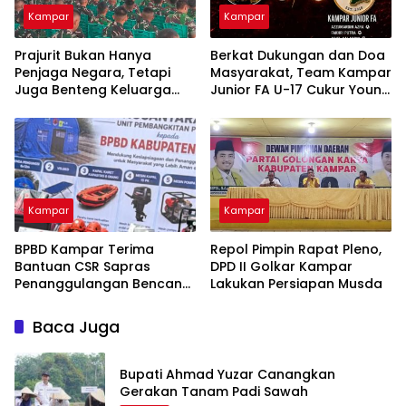
Kampar
Kampar
Prajurit Bukan Hanya
Berkat Dukungan dan Doa
Penjaga Negara, Tetapi
Masyarakat, Team Kampar
Juga Benteng Keluarga
Junior FA U-17 Cukur Young
dari Ancaman Narkoba
Abadi FC 9-0 di Piala
Soeratin
Kampar
Kampar
BPBD Kampar Terima
Repol Pimpin Rapat Pleno,
Bantuan CSR Sapras
DPD II Golkar Kampar
Penanggulangan Bencana
Lakukan Persiapan Musda
dan Karhutla dari PLN
Nusantara Power
Baca Juga
Bupati Ahmad Yuzar Canangkan
Gerakan Tanam Padi Sawah