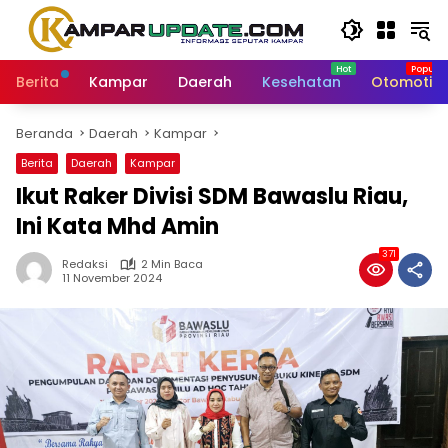
Langsung
ke
konten
Berita
Kampar
Daerah
Kesehatan
Otomotif
Beranda
Daerah
Kampar
Berita
Daerah
Kampar
Ikut Raker Divisi SDM Bawaslu Riau,
Ini Kata Mhd Amin
371
Redaksi
2 Min Baca
11 November 2024