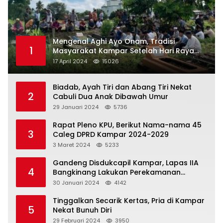
Mengenal Aghi Ayo Onam, Tradisi
1
Masyarakat Kampar Setelah Hari Raya
Idul Fitri
17 April 2024
15026
Biadab, Ayah Tiri dan Abang Tiri Nekat
2
Cabuli Dua Anak Dibawah Umur
29 Januari 2024
5736
Rapat Pleno KPU, Berikut Nama-nama 45
3
Caleg DPRD Kampar 2024-2029
3 Maret 2024
5233
Gandeng Disdukcapil Kampar, Lapas IIA
4
Bangkinang Lakukan Perekamanan
Kependudukan WBP
30 Januari 2024
4142
Tinggalkan Secarik Kertas, Pria di Kampar
5
Nekat Bunuh Diri
29 Februari 2024
3950