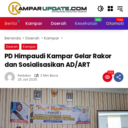
Langsung
ke
konten
Berita
Kampar
Daerah
Kesehatan
Otomotif
Beranda
Daerah
Kampar
Daerah
Kampar
PD Himpaudi Kampar Gelar Rakor
dan Sosialisasikan AD/ART
253
Redaksi
2 Min Baca
25 Juli 2025