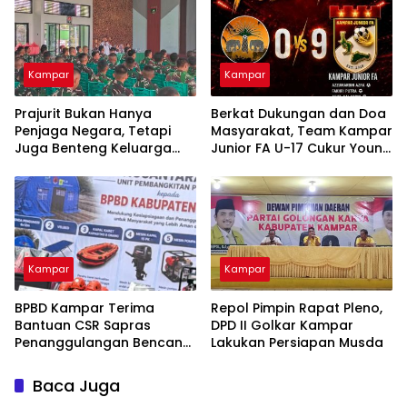
Kampar
Kampar
Prajurit Bukan Hanya
Berkat Dukungan dan Doa
Penjaga Negara, Tetapi
Masyarakat, Team Kampar
Juga Benteng Keluarga
Junior FA U-17 Cukur Young
dari Ancaman Narkoba
Abadi FC 9-0 di Piala
Soeratin
Kampar
Kampar
BPBD Kampar Terima
Repol Pimpin Rapat Pleno,
Bantuan CSR Sapras
DPD II Golkar Kampar
Penanggulangan Bencana
Lakukan Persiapan Musda
dan Karhutla dari PLN
Nusantara Power
Baca Juga