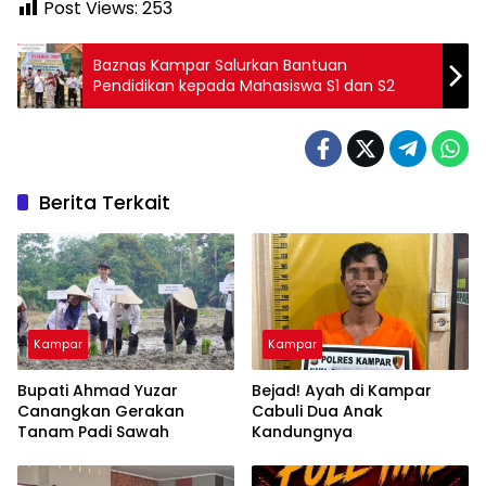
Post Views:
253
Baznas Kampar Salurkan Bantuan
Pendidikan kepada Mahasiswa S1 dan S2
Berita Terkait
Kampar
Kampar
Bupati Ahmad Yuzar
Bejad! Ayah di Kampar
Canangkan Gerakan
Cabuli Dua Anak
Tanam Padi Sawah
Kandungnya