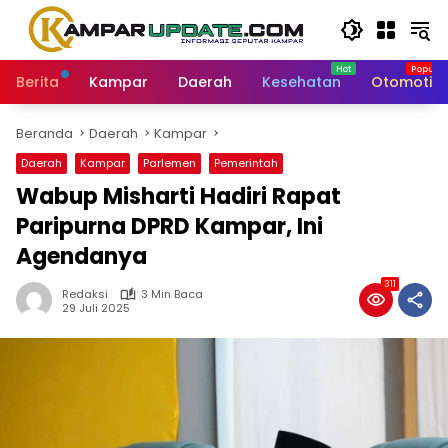
Langsung
ke
konten
Berita
Kampar
Daerah
Kesehatan
Otomotif
Beranda
Daerah
Kampar
Daerah
Kampar
Parlemen
Pemerintah
Wabup Misharti Hadiri Rapat
Paripurna DPRD Kampar, Ini
Agendanya
311
Redaksi
3 Min Baca
29 Juli 2025