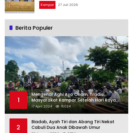
Kampar
27 Juli 2026
Berita Populer
Mengenal Aghi Ayo Onam, Tradisi
1
Masyarakat Kampar Setelah Hari Raya
Idul Fitri
17 April 2024
15024
Biadab, Ayah Tiri dan Abang Tiri Nekat
2
Cabuli Dua Anak Dibawah Umur