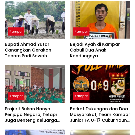
Kampar
Kampar
Bupati Ahmad Yuzar
Bejad! Ayah di Kampar
Canangkan Gerakan
Cabuli Dua Anak
Tanam Padi Sawah
Kandungnya
Kampar
Kampar
Prajurit Bukan Hanya
Berkat Dukungan dan Doa
Penjaga Negara, Tetapi
Masyarakat, Team Kampar
Juga Benteng Keluarga
Junior FA U-17 Cukur Young
dari Ancaman Narkoba
Abadi FC 9-0 di Piala
Soeratin