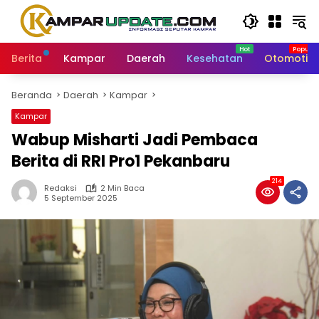
Langsung
ke
konten
Berita
Kampar
Daerah
Kesehatan
Otomotif
Beranda
Daerah
Kampar
Kampar
Wabup Misharti Jadi Pembaca
Berita di RRI Pro1 Pekanbaru
214
Redaksi
2 Min Baca
5 September 2025