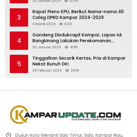
29 Januari 2024
5734
Rapat Pleno KPU, Berikut Nama-nama 45
3
Caleg DPRD Kampar 2024-2029
3 Maret 2024
5231
Gandeng Disdukcapil Kampar, Lapas IIA
4
Bangkinang Lakukan Perekamanan
Kependudukan WBP
30 Januari 2024
4138
Tinggalkan Secarik Kertas, Pria di Kampar
5
Nekat Bunuh Diri
29 Februari 2024
3945
Dusun Koto Menanti Salo Timur, Salo, Kampar Riau,