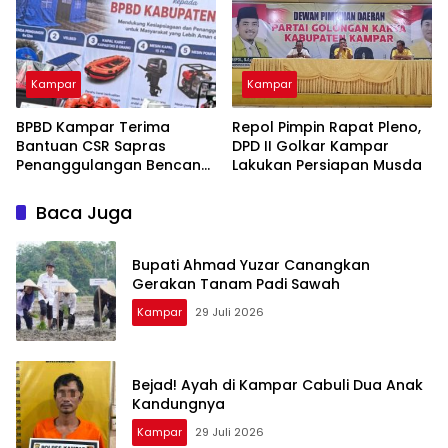
Kampar
Kampar
BPBD Kampar Terima
Repol Pimpin Rapat Pleno,
Bantuan CSR Sapras
DPD II Golkar Kampar
Penanggulangan Bencana
Lakukan Persiapan Musda
dan Karhutla dari PLN
Nusantara Power
Baca Juga
Bupati Ahmad Yuzar Canangkan
Gerakan Tanam Padi Sawah
Kampar
29 Juli 2026
Bejad! Ayah di Kampar Cabuli Dua Anak
Kandungnya
Kampar
29 Juli 2026