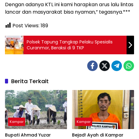
Dengan adanya KTL ini kami harapkan arus lalu lintas
lancar dan masyarakat bisa nyaman,” tegasnya.***
Post Views:
189
Polsek Tapung Tangkap Pelaku Spesialis
Curanmor, Beraksi di 9 TKP
Berita Terkait
Kampar
Kampar
Bupati Ahmad Yuzar
Bejad! Ayah di Kampar