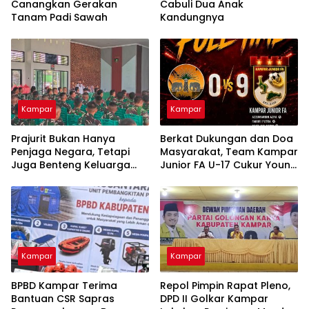
Canangkan Gerakan
Cabuli Dua Anak
Tanam Padi Sawah
Kandungnya
Kampar
Kampar
Prajurit Bukan Hanya
Berkat Dukungan dan Doa
Penjaga Negara, Tetapi
Masyarakat, Team Kampar
Juga Benteng Keluarga
Junior FA U-17 Cukur Young
dari Ancaman Narkoba
Abadi FC 9-0 di Piala
Soeratin
Kampar
Kampar
BPBD Kampar Terima
Repol Pimpin Rapat Pleno,
Bantuan CSR Sapras
DPD II Golkar Kampar