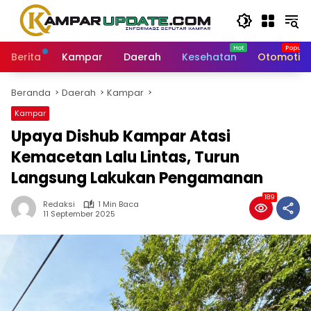
Langsung
ke
konten
Berita
Kampar
Daerah
Kesehatan
Otomotif
Beranda
Daerah
Kampar
Kampar
Upaya Dishub Kampar Atasi
Kemacetan Lalu Lintas, Turun
Langsung Lakukan Pengamanan
189
Redaksi
1 Min Baca
11 September 2025