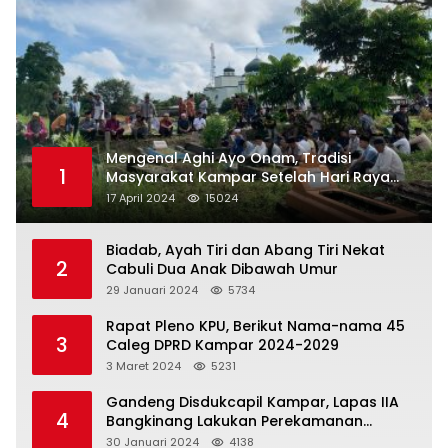
Mengenal Aghi Ayo Onam, Tradisi
1
Masyarakat Kampar Setelah Hari Raya
Idul Fitri
17 April 2024
15024
Biadab, Ayah Tiri dan Abang Tiri Nekat
2
Cabuli Dua Anak Dibawah Umur
29 Januari 2024
5734
Rapat Pleno KPU, Berikut Nama-nama 45
3
Caleg DPRD Kampar 2024-2029
3 Maret 2024
5231
Gandeng Disdukcapil Kampar, Lapas IIA
4
Bangkinang Lakukan Perekamanan
Kependudukan WBP
30 Januari 2024
4138