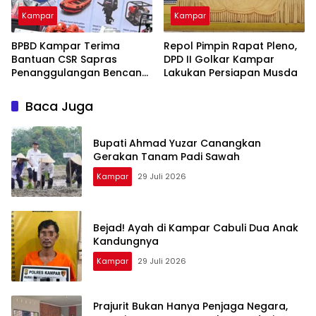
Kampar
Kampar
BPBD Kampar Terima
Repol Pimpin Rapat Pleno,
Bantuan CSR Sapras
DPD II Golkar Kampar
Penanggulangan Bencana
Lakukan Persiapan Musda
dan Karhutla dari PLN
Nusantara Power
Baca Juga
Bupati Ahmad Yuzar Canangkan
Gerakan Tanam Padi Sawah
Kampar
29 Juli 2026
Bejad! Ayah di Kampar Cabuli Dua Anak
Kandungnya
Kampar
29 Juli 2026
Prajurit Bukan Hanya Penjaga Negara,