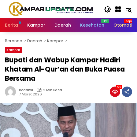
Langsung
ke
konten
Berita
Kampar
Daerah
Kesehatan
Otomotif
Beranda
Daerah
Kampar
Kampar
Bupati dan Wabup Kampar Hadiri
Khatam Al-Qur’an dan Buka Puasa
Bersama
96
Redaksi
2 Min Baca
7 Maret 2026