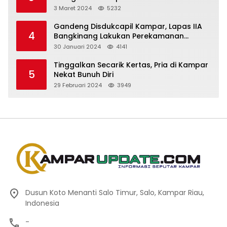
3 Maret 2024
5232
Gandeng Disdukcapil Kampar, Lapas IIA
4
Bangkinang Lakukan Perekamanan
Kependudukan WBP
30 Januari 2024
4141
Tinggalkan Secarik Kertas, Pria di Kampar
5
Nekat Bunuh Diri
29 Februari 2024
3949
Dusun Koto Menanti Salo Timur, Salo, Kampar Riau,
Indonesia
-