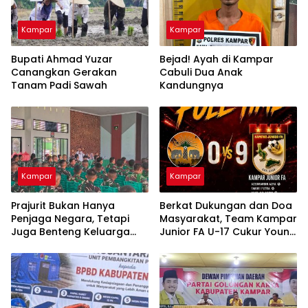
Kampar
Kampar
Bupati Ahmad Yuzar
Bejad! Ayah di Kampar
Canangkan Gerakan
Cabuli Dua Anak
Tanam Padi Sawah
Kandungnya
Kampar
Kampar
Prajurit Bukan Hanya
Berkat Dukungan dan Doa
Penjaga Negara, Tetapi
Masyarakat, Team Kampar
Juga Benteng Keluarga
Junior FA U-17 Cukur Young
dari Ancaman Narkoba
Abadi FC 9-0 di Piala
Soeratin