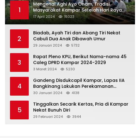
Mengenal Aghi Ayo Onam, Tradisi
1
Masyarakat Kampar Setelah Hari Raya
Idul Fitri
17 April 2024
15023
Biadab, Ayah Tiri dan Abang Tiri Nekat
2
Cabuli Dua Anak Dibawah Umur
29 Januari 2024
5732
Rapat Pleno KPU, Berikut Nama-nama 45
3
Caleg DPRD Kampar 2024-2029
3 Maret 2024
5230
Gandeng Disdukcapil Kampar, Lapas IIA
4
Bangkinang Lakukan Perekamanan
Kependudukan WBP
30 Januari 2024
4138
Tinggalkan Secarik Kertas, Pria di Kampar
5
Nekat Bunuh Diri
29 Februari 2024
3944