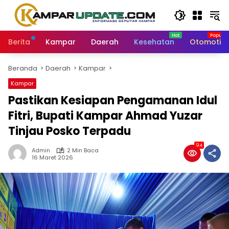
Langsung
ke
konten
Berita
Kampar
Daerah
Kesehatan
Otomotif
Beranda
Daerah
Kampar
Kampar
Pastikan Kesiapan Pengamanan Idul
Fitri, Bupati Kampar Ahmad Yuzar
Tinjau Posko Terpadu
94
Admin
2 Min Baca
16 Maret 2026