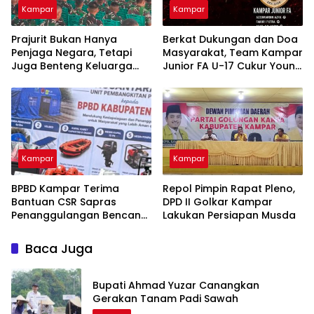
Kampar
Kampar
Prajurit Bukan Hanya
Berkat Dukungan dan Doa
Penjaga Negara, Tetapi
Masyarakat, Team Kampar
Juga Benteng Keluarga
Junior FA U-17 Cukur Young
dari Ancaman Narkoba
Abadi FC 9-0 di Piala
Soeratin
Kampar
Kampar
BPBD Kampar Terima
Repol Pimpin Rapat Pleno,
Bantuan CSR Sapras
DPD II Golkar Kampar
Penanggulangan Bencana
Lakukan Persiapan Musda
dan Karhutla dari PLN
Nusantara Power
Baca Juga
Bupati Ahmad Yuzar Canangkan
Gerakan Tanam Padi Sawah