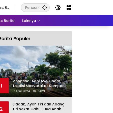
is, 6
stus
6
s Berita
Lainnya
Berita Populer
Mengenal Aghi Ayo Onam,
1
Tradisi Masyarakat Kampar
Setelah Hari Raya Idul Fitri
17 April 2024
15021
Biadab, Ayah Tiri dan Abang
2
Tiri Nekat Cabuli Dua Anak