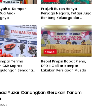
Ayah di Kampar
Prajurit Bukan Hanya
 Dua Anak
Penjaga Negara, Tetapi Juga
ngnya
Benteng Keluarga dari
Ancaman Narkoba
r
Kampar
ampar Terima
Repol Pimpin Rapat Pleno,
n CSR Sapras
DPD II Golkar Kampar
gulangan Bencana
Lakukan Persiapan Musda
hutla dari PLN
ara Power
mad Yuzar Canangkan Gerakan Tanam
h
i 2026