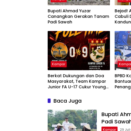
Bupati Ahmad Yuzar
Bejad! 
Canangkan Gerakan Tanam
Cabuli
Padi Sawah
Kandu
Kampar
Kampa
Berkat Dukungan dan Doa
BPBD K
Masyarakat, Team Kampar
Bantua
Junior FA U-17 Cukur Young
Penang
Abadi FC 9-0 di Piala
dan Kar
Soeratin
Nusant
Baca Juga
Bupati Ah
Padi Sawa
Kampar
29 Jul