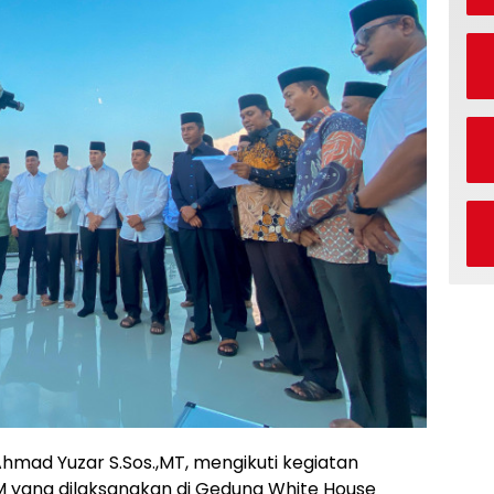
hmad Yuzar S.Sos.,MT, mengikuti kegiatan
 M yang dilaksanakan di Gedung White House