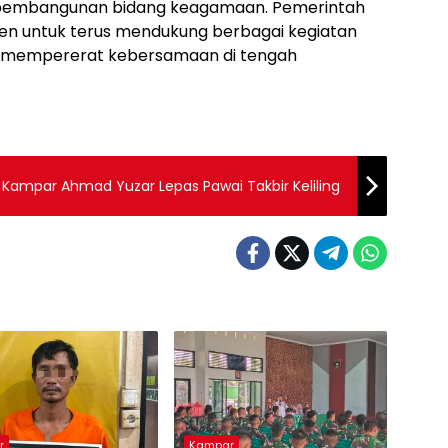
 pembangunan bidang keagamaan. Pemerintah
n untuk terus mendukung berbagai kegiatan
a mempererat kebersamaan di tengah
ti Kampar Ahmad Yuzar Lepas Pawai Takbir Keliling
r
Kampar