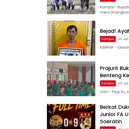
Kampar– Bupati
mencanangkan
Bejad! Aya
Kampar
29 Jul
KAMPAR – Seorang
Prajurit B
Benteng K
Kampar
29 Jul
Salo – Pagi itu
Berkat Du
Junior FA U
Soeratin