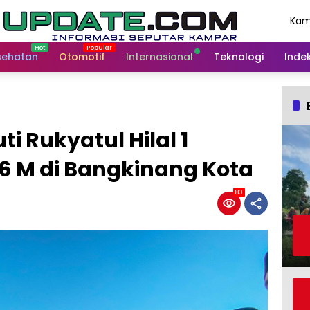
Kam
Agu
202
sehatan
Otomotif
Internasional
Teknologi
Indek
i Rukyatul Hilal 1
6 M di Bangkinang Kota
80