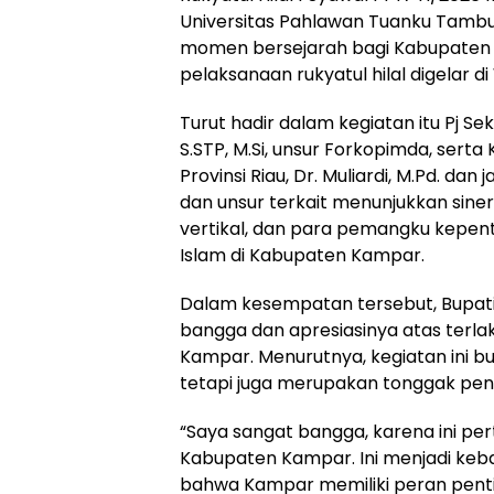
Universitas Pahlawan Tuanku Tambus
momen bersejarah bagi Kabupaten 
pelaksanaan rukyatul hilal digelar 
Turut hadir dalam kegiatan itu Pj S
S.STP, M.Si, unsur Forkopimda, ser
Provinsi Riau, Dr. Muliardi, M.Pd. d
dan unsur terkait menunjukkan siner
vertikal, dan para pemangku kepen
Islam di Kabupaten Kampar.
Dalam kesempatan tersebut, Bupa
bangga dan apresiasinya atas terlak
Kampar. Menurutnya, kegiatan ini 
tetapi juga merupakan tonggak pen
“Saya sangat bangga, karena ini pert
Kabupaten Kampar. Ini menjadi keb
bahwa Kampar memiliki peran pen