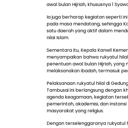
awal bulan Hijriah, khususnya 1 Syawa
Ia juga berharap kegiatan seperti i
pada masa mendatang, sehingga Ka
satu daerah yang aktif dalam mend
nilai Islam.
Sementara itu, Kepala Kanwil Kemente
menyampaikan bahwa rukyatul hila
penentuan awal bulan Hijriah, yan
melaksanakan ibadah, termasuk penet
Pelaksanaan rukyatul hilal di Gedu
Tambusai ini berlangsung dengan kh
agenda keagamaan, kegiatan tersebu
pemerintah, akademisi, dan insta
masyarakat yang religius.
Dengan terselenggaranya rukyatul 