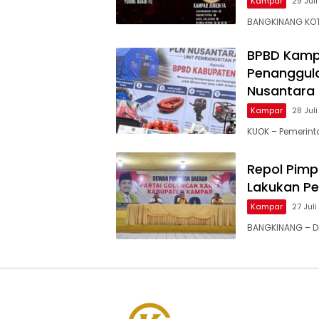
Kampar
29 Jul
BANGKINANG KOT
BPBD Kamp
Penanggula
Nusantara
Kampar
28 Jul
KUOK – Pemerin
Repol Pimp
Lakukan P
Kampar
27 Jul
BANGKINANG – DP