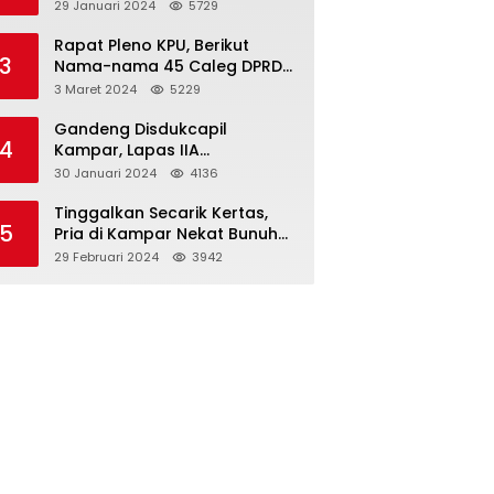
Dibawah Umur
29 Januari 2024
5729
Rapat Pleno KPU, Berikut
3
Nama-nama 45 Caleg DPRD
Kampar 2024-2029
3 Maret 2024
5229
Gandeng Disdukcapil
4
Kampar, Lapas IIA
Bangkinang Lakukan
30 Januari 2024
4136
Perekamanan Kependudukan
WBP
Tinggalkan Secarik Kertas,
5
Pria di Kampar Nekat Bunuh
Diri
29 Februari 2024
3942