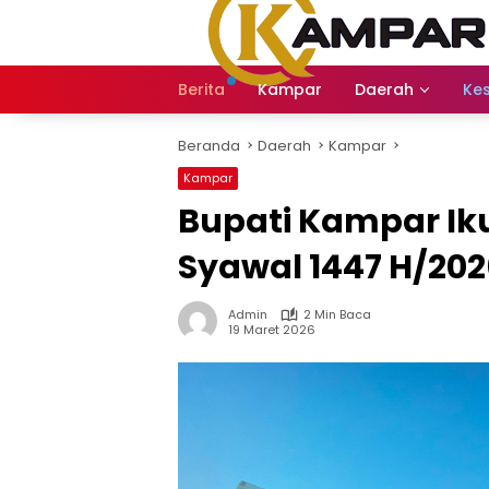
Langsung
ke
konten
Berita
Kampar
Daerah
Ke
Beranda
Daerah
Kampar
Kampar
Bupati Kampar Ikut
Syawal 1447 H/202
Admin
2 Min Baca
19 Maret 2026