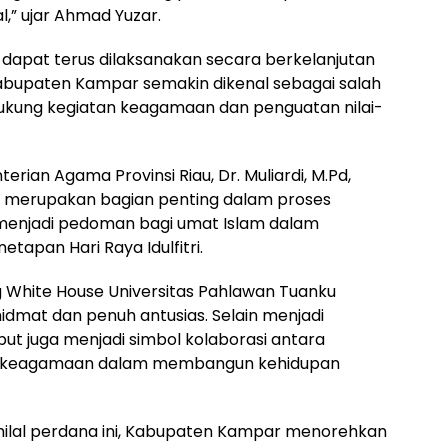
l,” ujar Ahmad Yuzar.
ni dapat terus dilaksanakan secara berkelanjutan
bupaten Kampar semakin dikenal sebagai salah
ukung kegiatan keagamaan dan penguatan nilai-
rian Agama Provinsi Riau, Dr. Muliardi, M.Pd,
l merupakan bagian penting dalam proses
g menjadi pedoman bagi umat Islam dalam
apan Hari Raya Idulfitri.
ng White House Universitas Pahlawan Tuanku
idmat dan penuh antusias. Selain menjadi
t juga menjadi simbol kolaborasi antara
nsi keagamaan dalam membangun kehidupan
hilal perdana ini, Kabupaten Kampar menorehkan