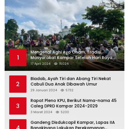
Mengenal Aghi Ayo Onam, Tradisi
1
Masyarakat Kampar Setelah Hari Raya
Idul Fitri
17 April 2024
15024
Biadab, Ayah Tiri dan Abang Tiri Nekat
2
Cabuli Dua Anak Dibawah Umur
29 Januari 2024
5732
Rapat Pleno KPU, Berikut Nama-nama 45
3
Caleg DPRD Kampar 2024-2029
3 Maret 2024
5230
Gandeng Disdukcapil Kampar, Lapas IIA
4
Bangkinang Lakukan Perekamanan