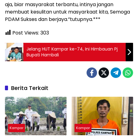
aja, biar masyarakat terbantu, intinya jangan
membuat kesulitan untuk masyarkaat kita, Semoga
PDAM Sukses dan berjaya.”tutupnya.***
Post Views:
303
Jelang HUT Kampar ke-74, Ini Himbauan Pj
Bupati Hambali
Berita Terkait
Kampar
Kampar