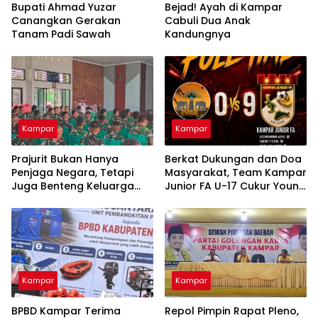
Bupati Ahmad Yuzar
Bejad! Ayah di Kampar
Canangkan Gerakan
Cabuli Dua Anak
Tanam Padi Sawah
Kandungnya
Kampar
Kampar
Prajurit Bukan Hanya
Berkat Dukungan dan Doa
Penjaga Negara, Tetapi
Masyarakat, Team Kampar
Juga Benteng Keluarga
Junior FA U-17 Cukur Young
dari Ancaman Narkoba
Abadi FC 9-0 di Piala
Soeratin
Kampar
Kampar
BPBD Kampar Terima
Repol Pimpin Rapat Pleno,