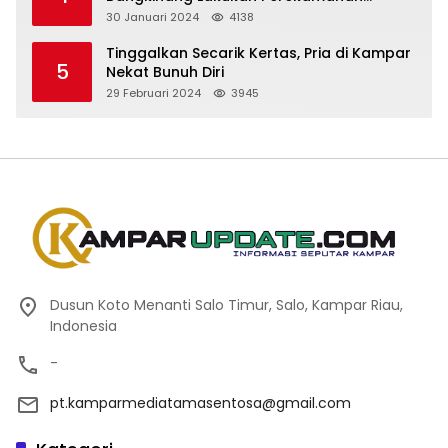
Kependudukan WBP
30 Januari 2024
4138
Tinggalkan Secarik Kertas, Pria di Kampar
5
Nekat Bunuh Diri
29 Februari 2024
3945
Dusun Koto Menanti Salo Timur, Salo, Kampar Riau,
Indonesia
-
pt.kamparmediatamasentosa@gmail.com