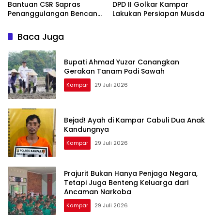
Bantuan CSR Sapras
DPD II Golkar Kampar
Penanggulangan Bencana
Lakukan Persiapan Musda
dan Karhutla dari PLN
Nusantara Power
Baca Juga
Bupati Ahmad Yuzar Canangkan
Gerakan Tanam Padi Sawah
Kampar
29 Juli 2026
Bejad! Ayah di Kampar Cabuli Dua Anak
Kandungnya
Kampar
29 Juli 2026
Prajurit Bukan Hanya Penjaga Negara,
Tetapi Juga Benteng Keluarga dari
Ancaman Narkoba
Kampar
29 Juli 2026