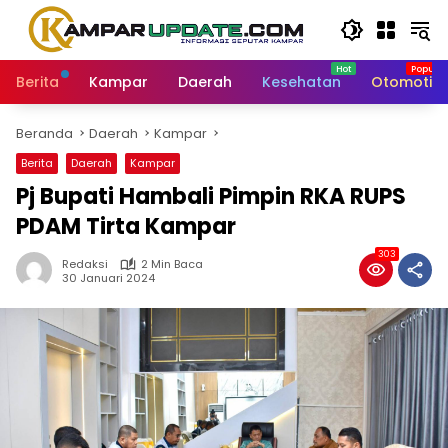
Langsung
ke
konten
Berita
Kampar
Daerah
Kesehatan
Otomotif
Beranda
Daerah
Kampar
Berita
Daerah
Kampar
Pj Bupati Hambali Pimpin RKA RUPS
PDAM Tirta Kampar
303
Redaksi
2 Min Baca
30 Januari 2024