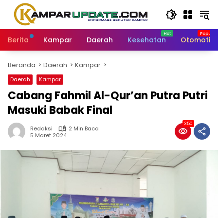
Langsung
ke
konten
Berita
Kampar
Daerah
Kesehatan
Otomotif
Beranda
Daerah
Kampar
Daerah
Kampar
Cabang Fahmil Al-Qur’an Putra Putri
Masuki Babak Final
350
Redaksi
2 Min Baca
5 Maret 2024