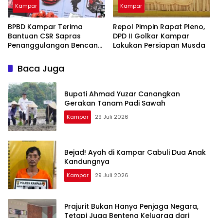
Kampar
Kampar
BPBD Kampar Terima
Repol Pimpin Rapat Pleno,
Bantuan CSR Sapras
DPD II Golkar Kampar
Penanggulangan Bencana
Lakukan Persiapan Musda
dan Karhutla dari PLN
Nusantara Power
Baca Juga
Bupati Ahmad Yuzar Canangkan
Gerakan Tanam Padi Sawah
Kampar
29 Juli 2026
Bejad! Ayah di Kampar Cabuli Dua Anak
Kandungnya
Kampar
29 Juli 2026
Prajurit Bukan Hanya Penjaga Negara,
Tetapi Juga Benteng Keluarga dari