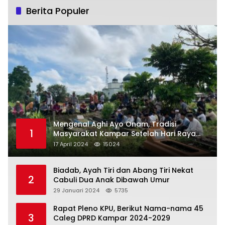
Berita Populer
Mengenal Aghi Ayo Onam, Tradisi
1
Masyarakat Kampar Setelah Hari Raya
Idul Fitri
17 April 2024
15024
Biadab, Ayah Tiri dan Abang Tiri Nekat
2
Cabuli Dua Anak Dibawah Umur
29 Januari 2024
5735
Rapat Pleno KPU, Berikut Nama-nama 45
3
Caleg DPRD Kampar 2024-2029