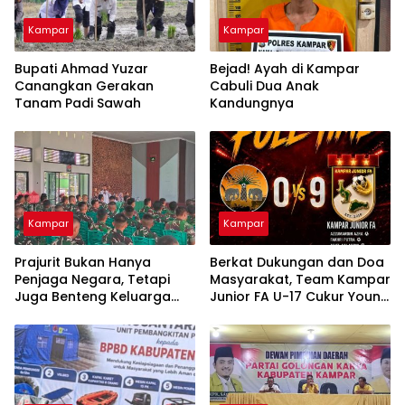
Kampar
Kampar
Bupati Ahmad Yuzar
Bejad! Ayah di Kampar
Canangkan Gerakan
Cabuli Dua Anak
Tanam Padi Sawah
Kandungnya
Kampar
Kampar
Prajurit Bukan Hanya
Berkat Dukungan dan Doa
Penjaga Negara, Tetapi
Masyarakat, Team Kampar
Juga Benteng Keluarga
Junior FA U-17 Cukur Young
dari Ancaman Narkoba
Abadi FC 9-0 di Piala
Soeratin