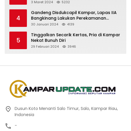
3 Maret 2024
5232
Gandeng Disdukcapil Kampar, Lapas IIA
4
Bangkinang Lakukan Perekamanan
Kependudukan WBP
30 Januari 2024
4139
Tinggalkan Secarik Kertas, Pria di Kampar
5
Nekat Bunuh Diri
29 Februari 2024
3946
Dusun Koto Menanti Salo Timur, Salo, Kampar Riau,
Indonesia
-