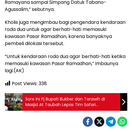
Ramayana sampai Simpang Datuk Tabano-
Agussalim,” sebutnya.
Kholis juga mengimbau bagi pengendara kendaraan
roda dua untuk agar berhati-hati memasuki
kawasan Pasar Ramadhan, karena banyaknya
pembeli dilokasi tersebut.
“Untuk kendaraan roda dua agar berhati-hati ketika
memasuki kawasan Pasar Ramadhan,” imbaunya
lagi.(AK)
Post Views:
338
Sore Ini Pj Bupati Bukber dan Tarawih di
Masjid At Taubah Lepas Tim Safari
Ramadhan