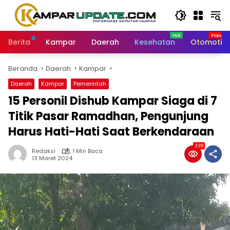
Langsung
ke
konten
Berita
Kampar
Daerah
Kesehatan
Otomotif
Beranda
Daerah
Kampar
Daerah
Kampar
Pemerintah
15 Personil Dishub Kampar Siaga di 7
Titik Pasar Ramadhan, Pengunjung
Harus Hati-Hati Saat Berkendaraan
338
Redaksi
1 Min Baca
13 Maret 2024