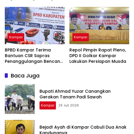
dari Ancaman Narkoba
Abadi FC 9-0 di Piala
Soeratin
Kampar
Kampar
BPBD Kampar Terima
Repol Pimpin Rapat Pleno,
Bantuan CSR Sapras
DPD II Golkar Kampar
Penanggulangan Bencana
Lakukan Persiapan Musda
dan Karhutla dari PLN
Nusantara Power
Baca Juga
Bupati Ahmad Yuzar Canangkan
Gerakan Tanam Padi Sawah
Kampar
29 Juli 2026
Bejad! Ayah di Kampar Cabuli Dua Anak
Kandungnya