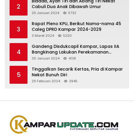
Biadab, Ayah Tiri dan Abang Tiri Nekat
2
Cabuli Dua Anak Dibawah Umur
29 Januari 2024
5732
Rapat Pleno KPU, Berikut Nama-nama 45
3
Caleg DPRD Kampar 2024-2029
3 Maret 2024
5230
Gandeng Disdukcapil Kampar, Lapas IIA
4
Bangkinang Lakukan Perekamanan
Kependudukan WBP
30 Januari 2024
4138
Tinggalkan Secarik Kertas, Pria di Kampar
5
Nekat Bunuh Diri
29 Februari 2024
3945