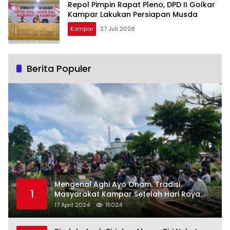
Repol Pimpin Rapat Pleno, DPD II Golkar
Kampar Lakukan Persiapan Musda
Kampar
27 Juli 2026
Berita Populer
Mengenal Aghi Ayo Onam, Tradisi
1
Masyarakat Kampar Setelah Hari Raya
Idul Fitri
17 April 2024
15024