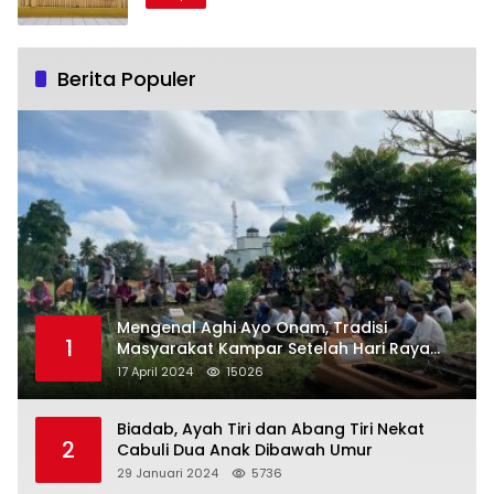
Berita Populer
Mengenal Aghi Ayo Onam, Tradisi
1
Masyarakat Kampar Setelah Hari Raya
Idul Fitri
17 April 2024
15026
Biadab, Ayah Tiri dan Abang Tiri Nekat
2
Cabuli Dua Anak Dibawah Umur
29 Januari 2024
5736