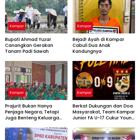
Kampar
Kampar
Bupati Ahmad Yuzar
Bejad! Ayah di Kampar
Canangkan Gerakan
Cabuli Dua Anak
Tanam Padi Sawah
Kandungnya
Kampar
Kampar
Prajurit Bukan Hanya
Berkat Dukungan dan Doa
Penjaga Negara, Tetapi
Masyarakat, Team Kampar
Juga Benteng Keluarga
Junior FA U-17 Cukur Young
dari Ancaman Narkoba
Abadi FC 9-0 di Piala
Soeratin