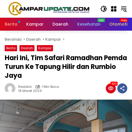
Langsung
ke
konten
Berita
Kampar
Daerah
Kesehatan
Otomotif
Beranda
Daerah
Kampar
Berita
Daerah
Kampar
Hari Ini, Tim Safari Ramadhan Pemda
Turun Ke Tapung Hilir dan Rumbio
Jaya
400
Redaksi
1 Min Baca
18 Maret 2024