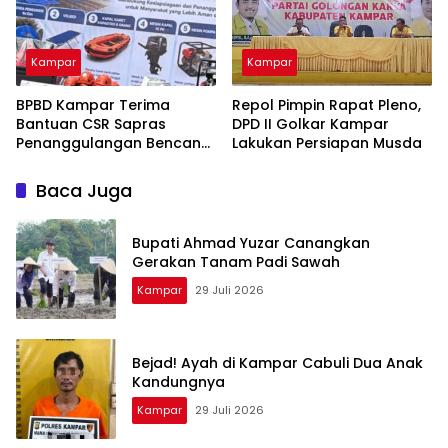
Kampar
Kampar
BPBD Kampar Terima
Repol Pimpin Rapat Pleno,
Bantuan CSR Sapras
DPD II Golkar Kampar
Penanggulangan Bencana
Lakukan Persiapan Musda
dan Karhutla dari PLN
Nusantara Power
Baca Juga
Bupati Ahmad Yuzar Canangkan
Gerakan Tanam Padi Sawah
Kampar
29 Juli 2026
Bejad! Ayah di Kampar Cabuli Dua Anak
Kandungnya
Kampar
29 Juli 2026