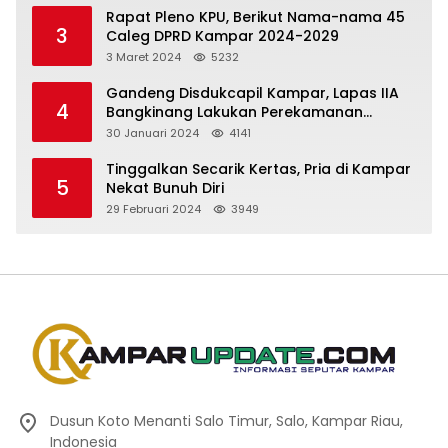
Rapat Pleno KPU, Berikut Nama-nama 45
3
Caleg DPRD Kampar 2024-2029
3 Maret 2024
5232
Gandeng Disdukcapil Kampar, Lapas IIA
4
Bangkinang Lakukan Perekamanan
Kependudukan WBP
30 Januari 2024
4141
Tinggalkan Secarik Kertas, Pria di Kampar
5
Nekat Bunuh Diri
29 Februari 2024
3949
Dusun Koto Menanti Salo Timur, Salo, Kampar Riau,
Indonesia