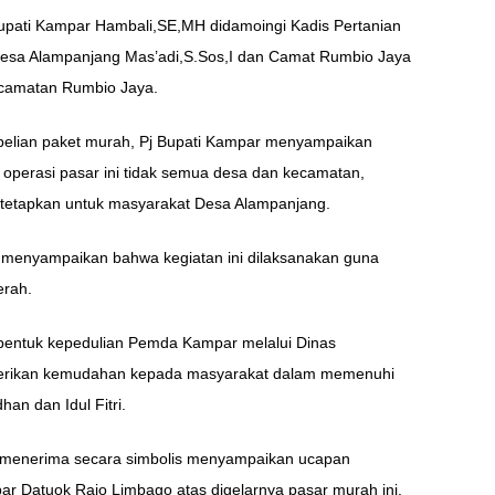
 Bupati Kampar Hambali,SE,MH didamoingi Kadis Pertanian
 Desa Alampanjang Mas’adi,S.Sos,I dan Camat Rumbio Jaya
ecamatan Rumbio Jaya.
elian paket murah, Pj Bupati Kampar menyampaikan
operasi pasar ini tidak semua desa dan kecamatan,
tetapkan untuk masyarakat Desa Alampanjang.
i menyampaikan bahwa kegiatan ini dilaksanakan guna
erah.
 bentuk kepedulian Pemda Kampar melalui Dinas
berikan kemudahan kepada masyarakat dalam memenuhi
n dan Idul Fitri.
at menerima secara simbolis menyampaikan ucapan
ar Datuok Rajo Limbago atas digelarnya pasar murah ini.