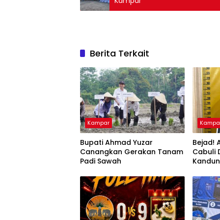
Kampar
Berita Terkait
Kampar
Kampa
Bupati Ahmad Yuzar
Bejad! 
Canangkan Gerakan Tanam
Cabuli
Padi Sawah
Kandu