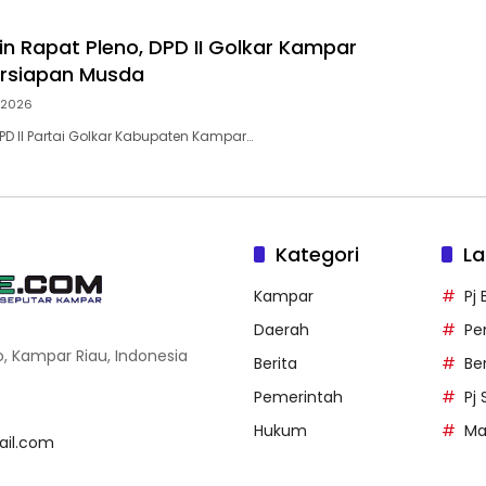
in Rapat Pleno, DPD II Golkar Kampar
ersiapan Musda
i 2026
D II Partai Golkar Kabupaten Kampar…
Kategori
La
Kampar
Pj
Daerah
Pe
o, Kampar Riau, Indonesia
Berita
Be
Pemerintah
Pj
Hukum
Ma
il.com