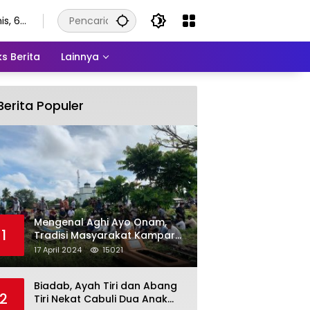
is, 6
stus
6
s Berita
Lainnya
Berita Populer
Mengenal Aghi Ayo Onam,
1
Tradisi Masyarakat Kampar
Setelah Hari Raya Idul Fitri
17 April 2024
15021
Biadab, Ayah Tiri dan Abang
2
Tiri Nekat Cabuli Dua Anak