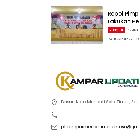
Repol Pimp
Lakukan P
Kampar
27 Jul
BANGKINANG – DP
Dusun Koto Menanti Salo Timur, Sal
-
pt.kamparmediatamasentosa@gma