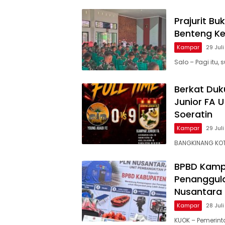
Prajurit B
Benteng K
Kampar
29 Jul
Salo – Pagi itu
Berkat Du
Junior FA U
Soeratin
Kampar
29 Jul
BANGKINANG KOT
BPBD Kamp
Penanggula
Nusantara
Kampar
28 Jul
KUOK – Pemerin