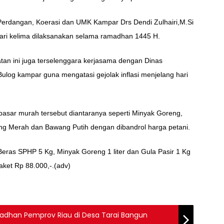
Perdangan, Koerasi dan UMK Kampar Drs Dendi Zulhairi,M.Si
ari kelima dilaksanakan selama ramadhan 1445 H.
an ini juga terselenggara kerjasama dengan Dinas
log kampar guna mengatasi gejolak inflasi menjelang hari
asar murah tersebut diantaranya seperti Minyak Goreng,
ang Merah dan Bawang Putih dengan dibandrol harga petani.
 Beras SPHP 5 Kg, Minyak Goreng 1 liter dan Gula Pasir 1 Kg
aket Rp 88.000,-.(adv)
Ramadhan Pemprov Riau di Desa Tarai Bangun