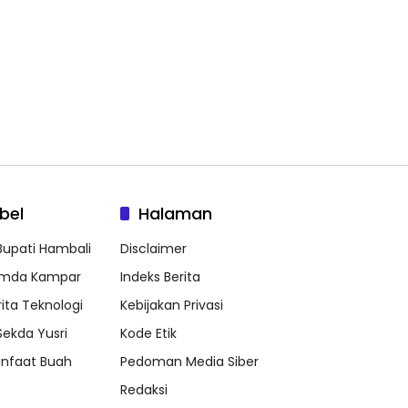
bel
Halaman
 Bupati Hambali
Disclaimer
mda Kampar
Indeks Berita
rita Teknologi
Kebijakan Privasi
 Sekda Yusri
Kode Etik
nfaat Buah
Pedoman Media Siber
Redaksi