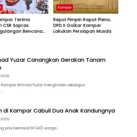
r
Kampar
ampar Terima
Repol Pimpin Rapat Pleno,
n CSR Sapras
DPD II Golkar Kampar
gulangan Bencana
Lakukan Persiapan Musda
hutla dari PLN
ara Power
mad Yuzar Canangkan Gerakan Tanam
h
i 2026
 Kampar Ahmad Yuzar menghadiri sekaligus
…
h di Kampar Cabuli Dua Anak Kandungnya
i 2026
 pria berinisial DI (40) warga…