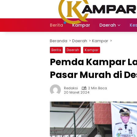
Langsung
ke
konten
Berita
Kampar
Daerah
Ke
Beranda
Daerah
Kampar
Berita
Daerah
Kampar
Pemda Kampar La
Pasar Murah di D
Redaksi
2 Min Baca
20 Maret 2024