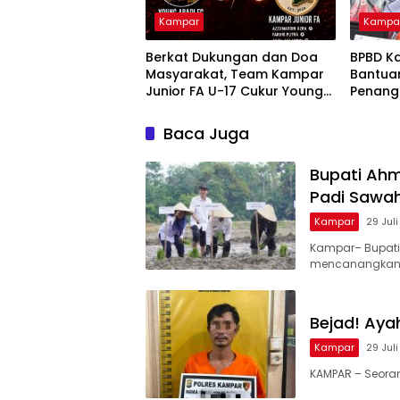
Kampar
Kampa
Berkat Dukungan dan Doa
BPBD K
Masyarakat, Team Kampar
Bantua
Junior FA U-17 Cukur Young
Penang
Abadi FC 9-0 di Piala
dan Kar
Soeratin
Nusant
Baca Juga
Bupati Ah
Padi Sawa
Kampar
29 Jul
Kampar– Bupati
mencanangkan
Bejad! Aya
Kampar
29 Jul
KAMPAR – Seorang