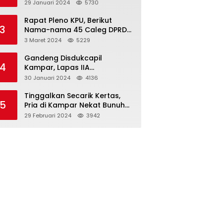
Dibawah Umur
29 Januari 2024
5730
Rapat Pleno KPU, Berikut
3
Nama-nama 45 Caleg DPRD
Kampar 2024-2029
3 Maret 2024
5229
Gandeng Disdukcapil
4
Kampar, Lapas IIA
Bangkinang Lakukan
30 Januari 2024
4136
Perekamanan Kependudukan
WBP
Tinggalkan Secarik Kertas,
5
Pria di Kampar Nekat Bunuh
Diri
29 Februari 2024
3942