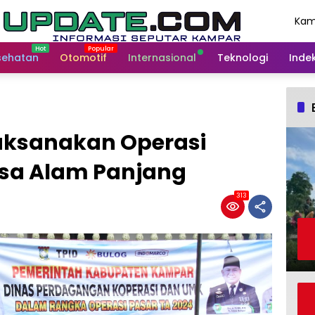
Kam
Agu
202
sehatan
Otomotif
Internasional
Teknologi
Indek
ksanakan Operasi
esa Alam Panjang
313