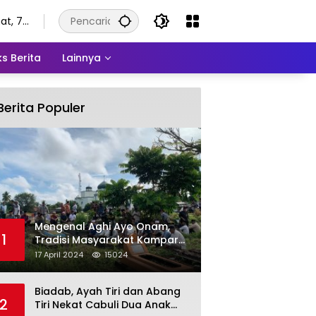
at, 7
stus
6
s Berita
Lainnya
Berita Populer
Mengenal Aghi Ayo Onam,
1
Tradisi Masyarakat Kampar
Setelah Hari Raya Idul Fitri
17 April 2024
15024
Biadab, Ayah Tiri dan Abang
2
Tiri Nekat Cabuli Dua Anak