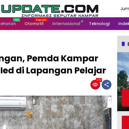
Jum
Agu
202
sehatan
Otomotif
Internasional
Teknologi
Indek
langan, Pemda Kampar
 Ied di Lapangan Pelajar
272