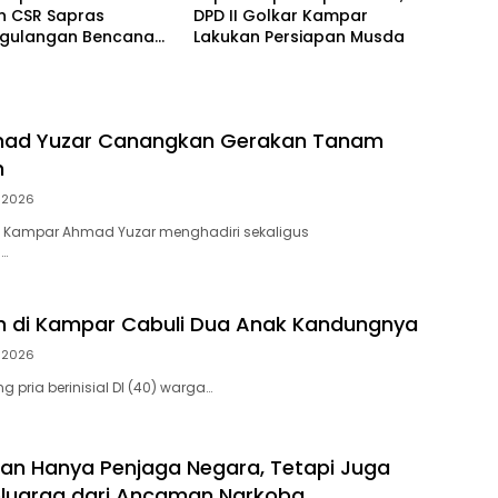
n CSR Sapras
DPD II Golkar Kampar
gulangan Bencana
Lakukan Persiapan Musda
hutla dari PLN
ara Power
mad Yuzar Canangkan Gerakan Tanam
h
i 2026
 Kampar Ahmad Yuzar menghadiri sekaligus
…
h di Kampar Cabuli Dua Anak Kandungnya
i 2026
 pria berinisial DI (40) warga…
ukan Hanya Penjaga Negara, Tetapi Juga
eluarga dari Ancaman Narkoba