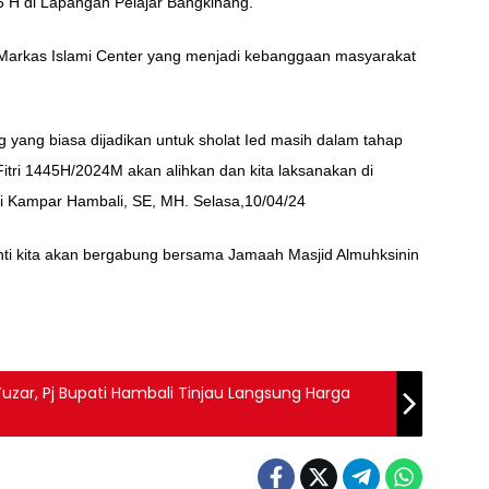
45 H di Lapangan Pelajar Bangkinang.
an Markas Islami Center yang menjadi kebanggaan masyarakat
 yang biasa dijadikan untuk sholat Ied masih dalam tahap
Fitri 1445H/2024M akan alihkan dan kita laksanakan di
ti Kampar Hambali, SE, MH. Selasa,10/04/24
nti kita akan bergabung bersama Jamaah Masjid Almuhksinin
zar, Pj Bupati Hambali Tinjau Langsung Harga