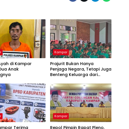
r
Kampar
Ayah di Kampar
Prajurit Bukan Hanya
 Dua Anak
Penjaga Negara, Tetapi Juga
ngnya
Benteng Keluarga dari
Ancaman Narkoba
r
Kampar
ampar Terima
Repol Pimpin Rapat Pleno,