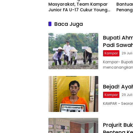
Masyarakat, Team Kampar
Bantua
Junior FA U-17 Cukur Young
Penang
Abadi FC 9-0 di Piala
dan Kar
Soeratin
Nusant
Baca Juga
Bupati Ah
Padi Sawa
Kampar
29 Jul
Kampar– Bupati
mencanangkan
Bejad! Aya
Kampar
29 Jul
KAMPAR – Seorang
Prajurit B
Benteng K