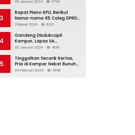
Dibawah Umur
29 Januari 2024
5734
Rapat Pleno KPU, Berikut
3
Nama-nama 45 Caleg DPRD
Kampar 2024-2029
3 Maret 2024
5231
Gandeng Disdukcapil
4
Kampar, Lapas IIA
Bangkinang Lakukan
30 Januari 2024
4138
Perekamanan Kependudukan
WBP
Tinggalkan Secarik Kertas,
5
Pria di Kampar Nekat Bunuh
Diri
29 Februari 2024
3945