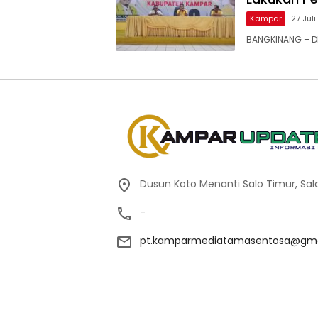
Kampar
27 Jul
BANGKINANG – DP
Dusun Koto Menanti Salo Timur, Sal
-
pt.kamparmediatamasentosa@gma