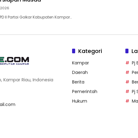
i 2026
D II Partai Golkar Kabupaten Kampar…
Kategori
La
Kampar
Pj
Daerah
Pe
o, Kampar Riau, Indonesia
Berita
Be
Pemerintah
Pj
Hukum
Ma
il.com