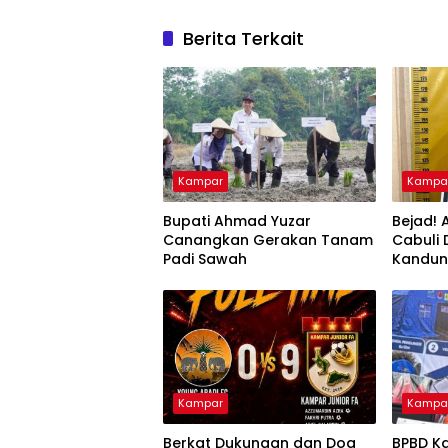
Berita Terkait
Kampar
Kampa
Bupati Ahmad Yuzar
Bejad! 
Canangkan Gerakan Tanam
Cabuli
Padi Sawah
Kandu
Kampar
Kampa
Berkat Dukungan dan Doa
BPBD K