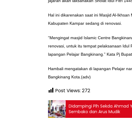
jajaran akan laksanakan Sholat Idul Fitri 14
Hal ini dikarenakan saat ini Masjid Al-Ikhs
Kabupaten Kampar sedang di renovasi.
“Mengingat masjid Islamic Centre Bangkinang
renovasi, untuk itu tempat pelaksanaan Idul 
lapangan Pelajar Bangkinang.” Kata Pj Bupa
Hambali mengatakan di lapangan Pelajar na
Bangkinang Kota.(adv)
Post Views:
272
Didampingi Plh Sekda Ahmad Yu
Sembako dan Arus Mudik