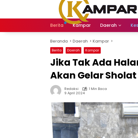
Langsung
ke
konten
Berita
Kampar
Daerah
Ke
Beranda
Daerah
Kampar
Berita
Daerah
Kampar
Jika Tak Ada Ha
Akan Gelar Sholat
Redaksi
1 Min Baca
9 April 2024