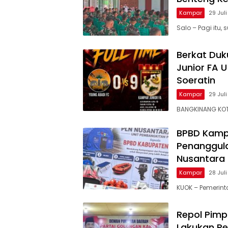
Kampar
29 Jul
Salo – Pagi itu
Berkat Du
Junior FA U
Soeratin
Kampar
29 Jul
BANGKINANG KOT
BPBD Kamp
Penanggula
Nusantara
Kampar
28 Jul
KUOK – Pemerin
Repol Pimp
Lakukan P