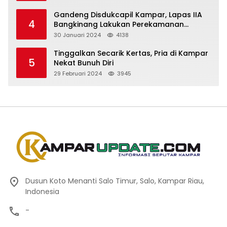
Gandeng Disdukcapil Kampar, Lapas IIA
4
Bangkinang Lakukan Perekamanan
Kependudukan WBP
30 Januari 2024
4138
Tinggalkan Secarik Kertas, Pria di Kampar
5
Nekat Bunuh Diri
29 Februari 2024
3945
Dusun Koto Menanti Salo Timur, Salo, Kampar Riau,
Indonesia
-