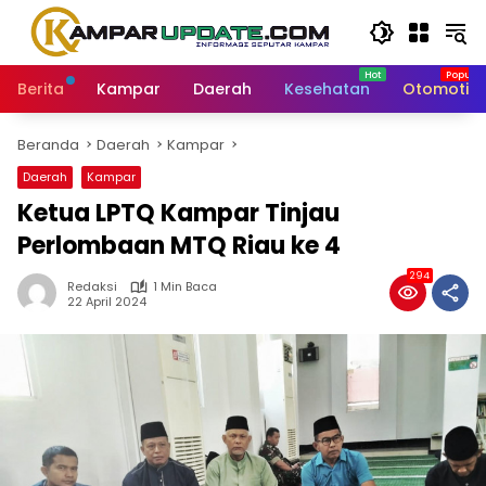
Langsung
ke
konten
Berita
Kampar
Daerah
Kesehatan
Otomotif
Beranda
Daerah
Kampar
Daerah
Kampar
Ketua LPTQ Kampar Tinjau
Perlombaan MTQ Riau ke 4
294
Redaksi
1 Min Baca
22 April 2024