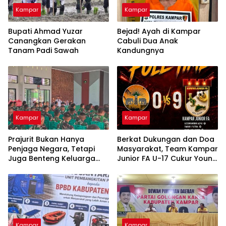
Kampar
Kampar
Bupati Ahmad Yuzar
Bejad! Ayah di Kampar
Canangkan Gerakan
Cabuli Dua Anak
Tanam Padi Sawah
Kandungnya
Kampar
Kampar
Prajurit Bukan Hanya
Berkat Dukungan dan Doa
Penjaga Negara, Tetapi
Masyarakat, Team Kampar
Juga Benteng Keluarga
Junior FA U-17 Cukur Young
dari Ancaman Narkoba
Abadi FC 9-0 di Piala
Soeratin
Kampar
Kampar