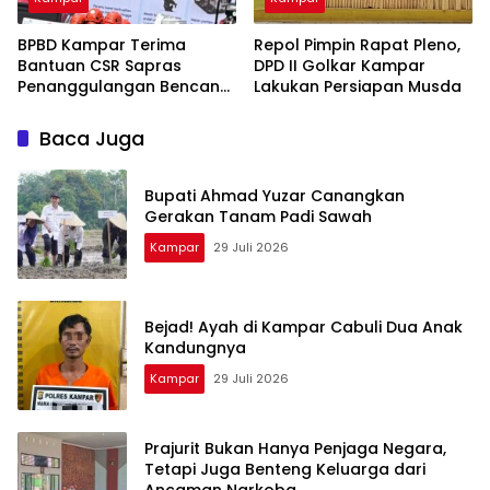
BPBD Kampar Terima
Repol Pimpin Rapat Pleno,
Bantuan CSR Sapras
DPD II Golkar Kampar
Penanggulangan Bencana
Lakukan Persiapan Musda
dan Karhutla dari PLN
Nusantara Power
Baca Juga
Bupati Ahmad Yuzar Canangkan
Gerakan Tanam Padi Sawah
Kampar
29 Juli 2026
Bejad! Ayah di Kampar Cabuli Dua Anak
Kandungnya
Kampar
29 Juli 2026
Prajurit Bukan Hanya Penjaga Negara,
Tetapi Juga Benteng Keluarga dari
Ancaman Narkoba