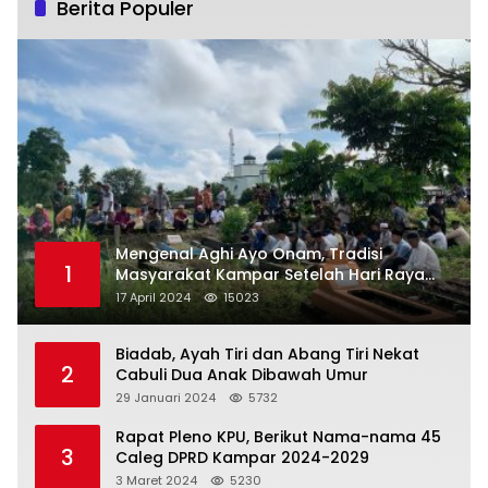
Berita Populer
Mengenal Aghi Ayo Onam, Tradisi
1
Masyarakat Kampar Setelah Hari Raya
Idul Fitri
17 April 2024
15023
Biadab, Ayah Tiri dan Abang Tiri Nekat
2
Cabuli Dua Anak Dibawah Umur
29 Januari 2024
5732
Rapat Pleno KPU, Berikut Nama-nama 45
3
Caleg DPRD Kampar 2024-2029
3 Maret 2024
5230