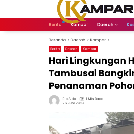
Langsung
ke
konten
Berita
Kampar
Daerah
Ke
Beranda
Daerah
Kampar
Berita
Daerah
Kampar
Hari Lingkungan H
Tambusai Bangkin
Penanaman Poho
Rio Aldo
1 Min Baca
26 Juni 2024