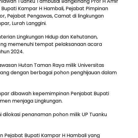
ahlawan Tuanku Tambusai Bangkinang Prof H Amir
at Bupati Kampar H Hambali, Pejabat Pimpinan
tor, Pejabat Pengawas, Camat di lingkungan
r, Lurah Langgini.
erian Lingkungan Hidup dan Kehutanan,
yang memenuhi tempat pelaksanaan acara
ahun 2024.
awasan Hutan Taman Raya milik Universitas
ang dengan berbagai pohon penghijauan dalam
par dibawah kepemimpinan Penjabat Bupati
men menjaga Lingkungan.
i dilokasi penanaman pohon milik UP Tuanku
an Pejabat Bupati Kampar H Hambali yang