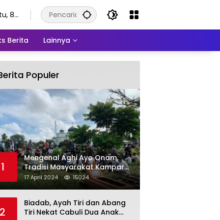
tu, 8
stus
6
s Berita
Lainnya
Berita Populer
Mengenal Aghi Ayo Onam,
1
Tradisi Masyarakat Kampar
Setelah Hari Raya Idul Fitri
17 April 2024
15024
Biadab, Ayah Tiri dan Abang
2
Tiri Nekat Cabuli Dua Anak