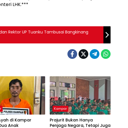
teri LHK.***
r dan Rektor UP Tuanku Tambusai Bangkinang
r
Kampar
Ayah di Kampar
Prajurit Bukan Hanya
 Dua Anak
Penjaga Negara, Tetapi Juga