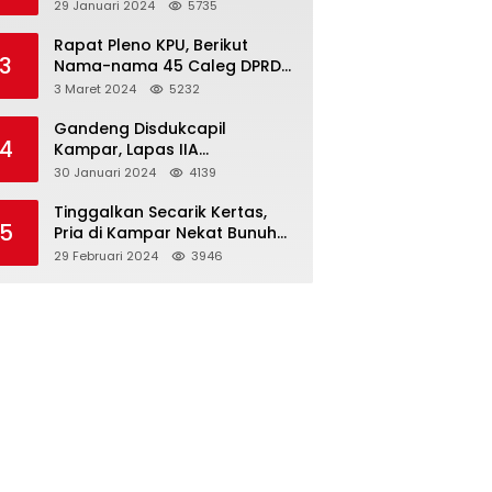
Dibawah Umur
29 Januari 2024
5735
Rapat Pleno KPU, Berikut
3
Nama-nama 45 Caleg DPRD
Kampar 2024-2029
3 Maret 2024
5232
Gandeng Disdukcapil
4
Kampar, Lapas IIA
Bangkinang Lakukan
30 Januari 2024
4139
Perekamanan Kependudukan
WBP
Tinggalkan Secarik Kertas,
5
Pria di Kampar Nekat Bunuh
Diri
29 Februari 2024
3946