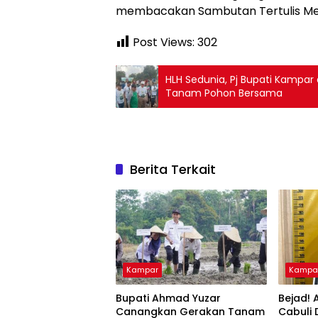
membacakan Sambutan Tertulis Men
Post Views:
302
HLH Sedunia, Pj Bupati Kampa
Tanam Pohon Bersama
Berita Terkait
Kampar
Kampa
Bupati Ahmad Yuzar
Bejad! 
Canangkan Gerakan Tanam
Cabuli