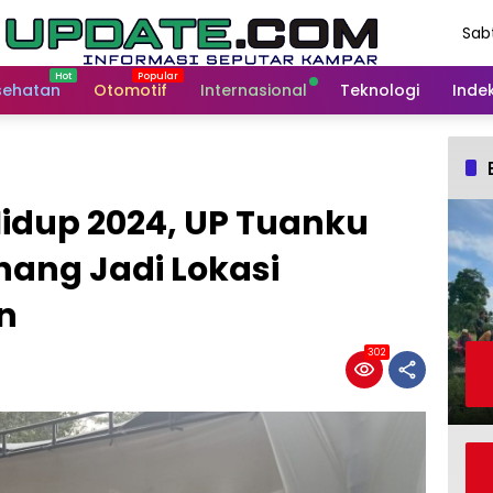
Sab
Agu
202
sehatan
Otomotif
Internasional
Teknologi
Indek
idup 2024, UP Tuanku
ang Jadi Lokasi
n
302