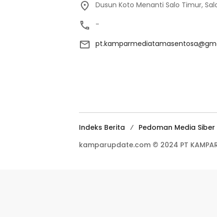
Dusun Koto Menanti Salo Timur, Sal
-
pt.kamparmediatamasentosa@gma
Indeks Berita
Pedoman Media Siber
kamparupdate.com © 2024 PT KAMPAR