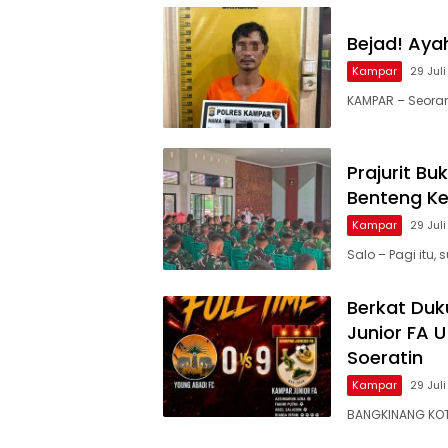
Bejad! Aya
Kampar
29 Jul
KAMPAR – Seorang
Prajurit B
Benteng K
Kampar
29 Jul
Salo – Pagi itu
Berkat Du
Junior FA U
Soeratin
Kampar
29 Jul
BANGKINANG KOT