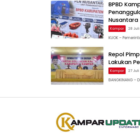
BPBD Kamp
Penanggula
Nusantara
Kampar
28 Jul
KUOK – Pemerin
Repol Pimp
Lakukan P
Kampar
27 Jul
BANGKINANG – DP