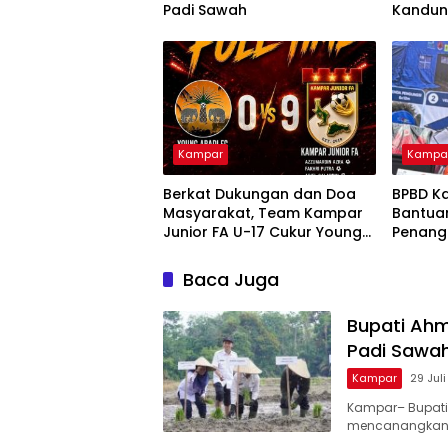
Padi Sawah
Kandu
Kampar
Kampa
Berkat Dukungan dan Doa
BPBD K
Masyarakat, Team Kampar
Bantua
Junior FA U-17 Cukur Young
Penang
Abadi FC 9-0 di Piala
dan Kar
Soeratin
Nusant
Baca Juga
Bupati Ah
Padi Sawa
Kampar
29 Jul
Kampar– Bupati
mencanangkan