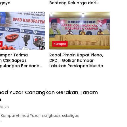
ngnya
Benteng Keluarga dari
Ancaman Narkoba
r
Kampar
ampar Terima
Repol Pimpin Rapat Pleno,
n CSR Sapras
DPD II Golkar Kampar
gulangan Bencana
Lakukan Persiapan Musda
hutla dari PLN
ara Power
mad Yuzar Canangkan Gerakan Tanam
h
i 2026
 Kampar Ahmad Yuzar menghadiri sekaligus
…