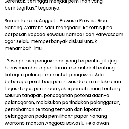
Serentak, sehingga menjadi pemilihan yang
berintegritas,” tegasnya.
Sementara itu, Anggota Bawaslu Provinsi Riau
Nanang Wartono saat menghadiri Rakornis juga
berpesan kepada Bawaslu Kampar dan Panwascam
agar selalu memperbanyak diskusi untuk
menambah ilmu.
“Pasa proses pengawasan yang terpenting itu juga
harus membaca peraturan, memahami tentang
kategori pelanggaran untuk pengawas. Ada
beberapa point bagi pengawas dalam melaksanan
tugas-tugas pengaaan yakni pemahaman tentang
seluruh tahapan, pencegahan potensi adanya
pelanggaran, melakukan penindakan pelanggaran,
pemahaman tentang temuan dan laporan
pelanggaran pada pemilihan,” papar Nanang
Wartono mantan Anggota Bawaslu Pelalawan.