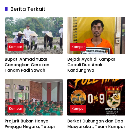
Berita Terkait
Kampar
Kampar
Bupati Ahmad Yuzar
Bejad! Ayah di Kampar
Canangkan Gerakan
Cabuli Dua Anak
Tanam Padi Sawah
Kandungnya
Kampar
Kampar
Prajurit Bukan Hanya
Berkat Dukungan dan Doa
Penjaga Negara, Tetapi
Masyarakat, Team Kampar