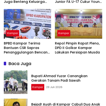
Juga Benteng Keluarga
Junior FA U-17 Cukur Young
dari Ancaman Narkoba
Abadi FC 9-0 di Piala
Soeratin
Kampar
Kampar
BPBD Kampar Terima
Repol Pimpin Rapat Pleno,
Bantuan CSR Sapras
DPD II Golkar Kampar
Penanggulangan Bencana
Lakukan Persiapan Musda
dan Karhutla dari PLN
Nusantara Power
Baca Juga
Bupati Ahmad Yuzar Canangkan
Gerakan Tanam Padi Sawah
Kampar
29 Juli 2026
Bejad! Ayah di Kampar Cabuli Dua Anak