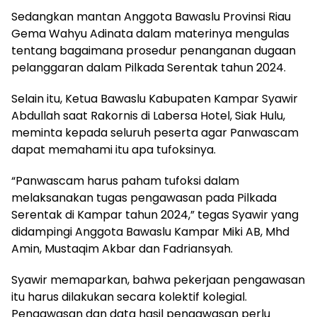
Sedangkan mantan Anggota Bawaslu Provinsi Riau
Gema Wahyu Adinata dalam materinya mengulas
tentang bagaimana prosedur penanganan dugaan
pelanggaran dalam Pilkada Serentak tahun 2024.
Selain itu, Ketua Bawaslu Kabupaten Kampar Syawir
Abdullah saat Rakornis di Labersa Hotel, Siak Hulu,
meminta kepada seluruh peserta agar Panwascam
dapat memahami itu apa tufoksinya.
“Panwascam harus paham tufoksi dalam
melaksanakan tugas pengawasan pada Pilkada
Serentak di Kampar tahun 2024,” tegas Syawir yang
didampingi Anggota Bawaslu Kampar Miki AB, Mhd
Amin, Mustaqim Akbar dan Fadriansyah.
Syawir memaparkan, bahwa pekerjaan pengawasan
itu harus dilakukan secara kolektif kolegial.
Pengawasan dan data hasil pengawasan perlu