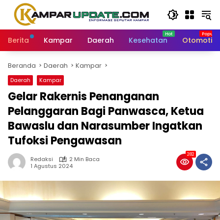
Langsung
ke
konten
Berita
Kampar
Daerah
Kesehatan
Otomotif
Beranda
Daerah
Kampar
Daerah
Kampar
Gelar Rakernis Penanganan
Pelanggaran Bagi Panwasca, Ketua
Bawaslu dan Narasumber Ingatkan
Tufoksi Pengawasan
282
Redaksi
2 Min Baca
1 Agustus 2024