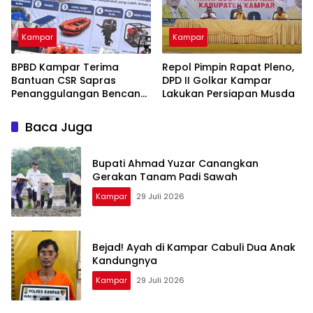
Kampar
Kampar
BPBD Kampar Terima
Repol Pimpin Rapat Pleno,
Bantuan CSR Sapras
DPD II Golkar Kampar
Penanggulangan Bencana
Lakukan Persiapan Musda
dan Karhutla dari PLN
Nusantara Power
Baca Juga
Bupati Ahmad Yuzar Canangkan
Gerakan Tanam Padi Sawah
Kampar
29 Juli 2026
Bejad! Ayah di Kampar Cabuli Dua Anak
Kandungnya
Kampar
29 Juli 2026