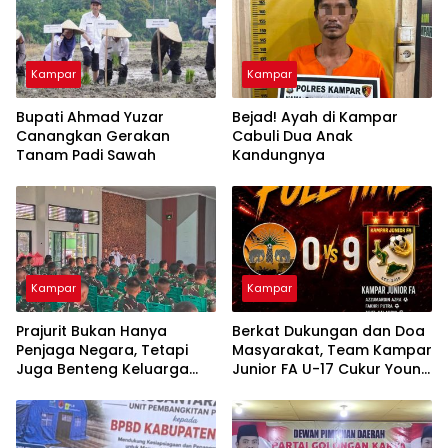
Kampar
Kampar
Bupati Ahmad Yuzar
Bejad! Ayah di Kampar
Canangkan Gerakan
Cabuli Dua Anak
Tanam Padi Sawah
Kandungnya
Kampar
Kampar
Prajurit Bukan Hanya
Berkat Dukungan dan Doa
Penjaga Negara, Tetapi
Masyarakat, Team Kampar
Juga Benteng Keluarga
Junior FA U-17 Cukur Young
dari Ancaman Narkoba
Abadi FC 9-0 di Piala
Soeratin