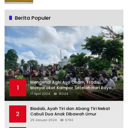
Berita Populer
Mengenal Aghi Ayo Onam, Tradisi
1
Masyarakat Kampar Setelah Hari Raya
Idul Fitri
17 April 2024
15024
Biadab, Ayah Tiri dan Abang Tiri Nekat
2
Cabuli Dua Anak Dibawah Umur
29 Januari 2024
5734