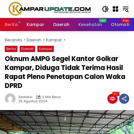
Langsung
ke
konten
Berita
Kampar
Daerah
Kesehatan
Otomotif
Beranda
Daerah
Kampar
Berita
Daerah
Kampar
Oknum AMPG Segel Kantor Golkar
Kampar, Diduga Tidak Terima Hasil
Rapat Pleno Penetapan Calon Waka
DPRD
307
Redaksi
2 Min Baca
25 Agustus 2024