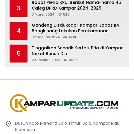
Rapat Pleno KPU, Berikut Nama-nama 45
3
Caleg DPRD Kampar 2024-2029
3 Maret 2024
5231
Gandeng Disdukcapil Kampar, Lapas IIA
4
Bangkinang Lakukan Perekamanan
Kependudukan WBP
30 Januari 2024
4138
Tinggalkan Secarik Kertas, Pria di Kampar
5
Nekat Bunuh Diri
29 Februari 2024
3945
Dusun Koto Menanti Salo Timur, Salo, Kampar Riau,
Indonesia