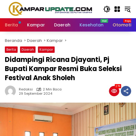
Langsung
ke
konten
Berita
Kampar
Daerah
Kesehatan
Otomotif
Beranda
Daerah
Kampar
Berita
Daerah
Kampar
Didampingi Ricana Djayanti, Pj
Bupati Kampar Resmi Buka Seleksi
Festival Anak Sholeh
278
Redaksi
2 Min Baca
29 September 2024