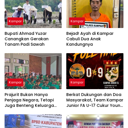
Kampar
Kampar
Bupati Ahmad Yuzar
Bejad! Ayah di Kampar
Canangkan Gerakan
Cabuli Dua Anak
Tanam Padi Sawah
Kandungnya
Kampar
Kampar
Prajurit Bukan Hanya
Berkat Dukungan dan Doa
Penjaga Negara, Tetapi
Masyarakat, Team Kampar
Juga Benteng Keluarga
Junior FA U-17 Cukur Young
dari Ancaman Narkoba
Abadi FC 9-0 di Piala
Soeratin