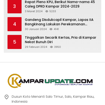
Rapat Pleno KPU, Berikut Nama-nama 45
3
Caleg DPRD Kampar 2024-2029
3 Maret 2024
5233
Gandeng Disdukcapil Kampar, Lapas IIA
4
Bangkinang Lakukan Perekamanan
Kependudukan WBP
30 Januari 2024
4141
Tinggalkan Secarik Kertas, Pria di Kampar
5
Nekat Bunuh Diri
29 Februari 2024
3950
Dusun Koto Menanti Salo Timur, Salo, Kampar Riau,
Indonesia