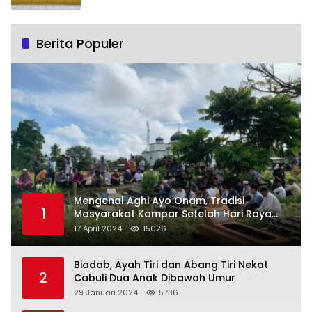
Berita Populer
Mengenal Aghi Ayo Onam, Tradisi
1
Masyarakat Kampar Setelah Hari Raya
Idul Fitri
17 April 2024
15026
Biadab, Ayah Tiri dan Abang Tiri Nekat
2
Cabuli Dua Anak Dibawah Umur
29 Januari 2024
5736