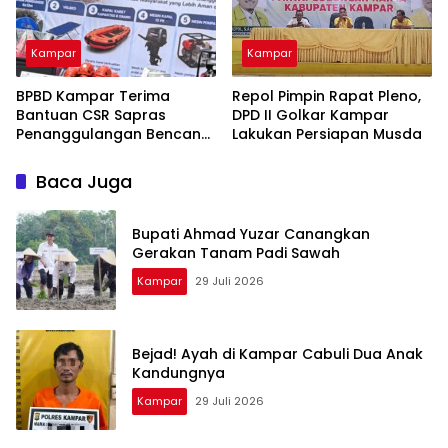
Kampar
Kampar
BPBD Kampar Terima
Repol Pimpin Rapat Pleno,
Bantuan CSR Sapras
DPD II Golkar Kampar
Penanggulangan Bencana
Lakukan Persiapan Musda
dan Karhutla dari PLN
Nusantara Power
Baca Juga
Bupati Ahmad Yuzar Canangkan
Gerakan Tanam Padi Sawah
Kampar
29 Juli 2026
Bejad! Ayah di Kampar Cabuli Dua Anak
Kandungnya
Kampar
29 Juli 2026