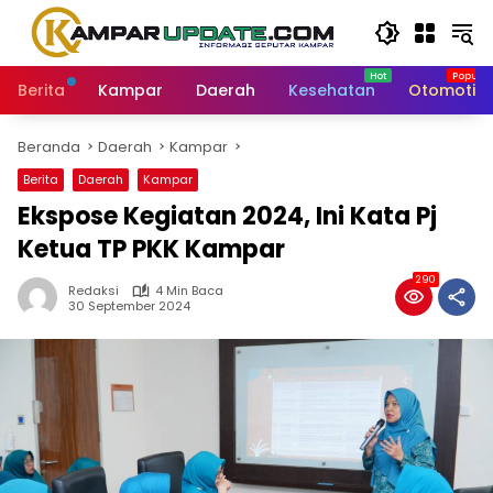
Langsung
ke
konten
Berita
Kampar
Daerah
Kesehatan
Otomotif
Beranda
Daerah
Kampar
Berita
Daerah
Kampar
Ekspose Kegiatan 2024, Ini Kata Pj
Ketua TP PKK Kampar
290
Redaksi
4 Min Baca
30 September 2024