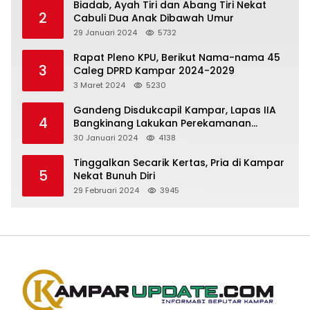
Biadab, Ayah Tiri dan Abang Tiri Nekat
2
Cabuli Dua Anak Dibawah Umur
29 Januari 2024
5732
Rapat Pleno KPU, Berikut Nama-nama 45
3
Caleg DPRD Kampar 2024-2029
3 Maret 2024
5230
Gandeng Disdukcapil Kampar, Lapas IIA
4
Bangkinang Lakukan Perekamanan
Kependudukan WBP
30 Januari 2024
4138
Tinggalkan Secarik Kertas, Pria di Kampar
5
Nekat Bunuh Diri
29 Februari 2024
3945