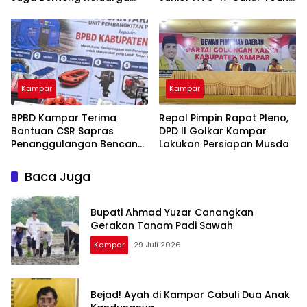
dari Ancaman Narkoba
Abadi FC 9-0 di Piala
Soeratin
Kampar
Kampar
BPBD Kampar Terima
Repol Pimpin Rapat Pleno,
Bantuan CSR Sapras
DPD II Golkar Kampar
Penanggulangan Bencana
Lakukan Persiapan Musda
dan Karhutla dari PLN
Nusantara Power
Baca Juga
Bupati Ahmad Yuzar Canangkan
Gerakan Tanam Padi Sawah
Kampar
29 Juli 2026
Bejad! Ayah di Kampar Cabuli Dua Anak