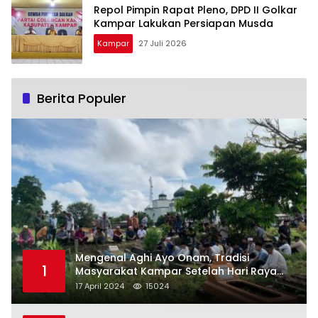
Repol Pimpin Rapat Pleno, DPD II Golkar
Kampar Lakukan Persiapan Musda
Kampar
27 Juli 2026
Berita Populer
Mengenal Aghi Ayo Onam, Tradisi
1
Masyarakat Kampar Setelah Hari Raya
Idul Fitri
17 April 2024
15024