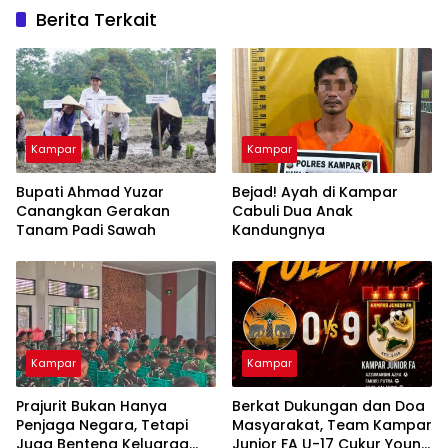
Berita Terkait
Kampar
Kampar
Bupati Ahmad Yuzar
Bejad! Ayah di Kampar
Canangkan Gerakan
Cabuli Dua Anak
Tanam Padi Sawah
Kandungnya
Kampar
Kampar
Prajurit Bukan Hanya
Berkat Dukungan dan Doa
Penjaga Negara, Tetapi
Masyarakat, Team Kampar
Juga Benteng Keluarga
Junior FA U-17 Cukur Young