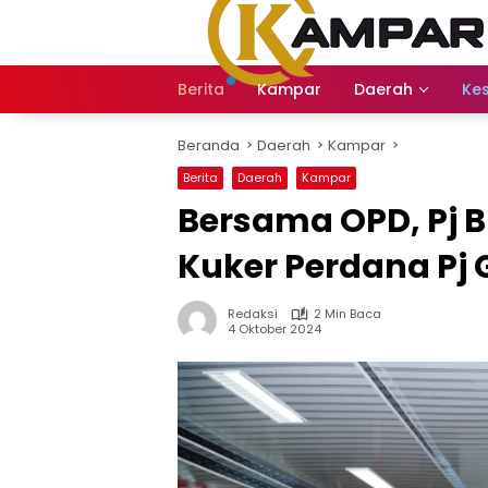
Langsung
ke
konten
Berita
Kampar
Daerah
Ke
Beranda
Daerah
Kampar
Berita
Daerah
Kampar
Bersama OPD, Pj 
Kuker Perdana Pj
Redaksi
2 Min Baca
4 Oktober 2024