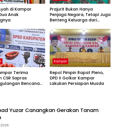
Ayah di Kampar
Prajurit Bukan Hanya
 Dua Anak
Penjaga Negara, Tetapi Juga
ngnya
Benteng Keluarga dari
Ancaman Narkoba
r
Kampar
ampar Terima
Repol Pimpin Rapat Pleno,
n CSR Sapras
DPD II Golkar Kampar
gulangan Bencana
Lakukan Persiapan Musda
hutla dari PLN
ara Power
mad Yuzar Canangkan Gerakan Tanam
h
i 2026