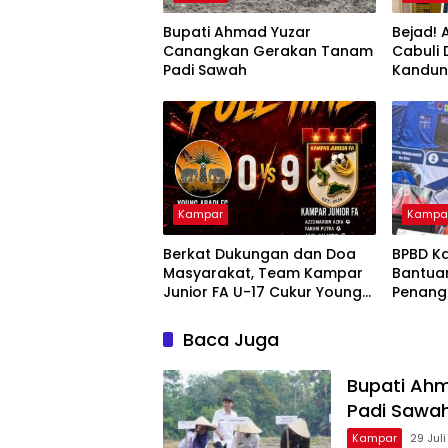
Bupati Ahmad Yuzar
Bejad! 
Canangkan Gerakan Tanam
Cabuli
Padi Sawah
Kandu
Kampar
Kampa
Berkat Dukungan dan Doa
BPBD K
Masyarakat, Team Kampar
Bantua
Junior FA U-17 Cukur Young
Penang
Abadi FC 9-0 di Piala
dan Kar
Soeratin
Nusant
Baca Juga
Bupati Ah
Padi Sawa
Kampar
29 Jul