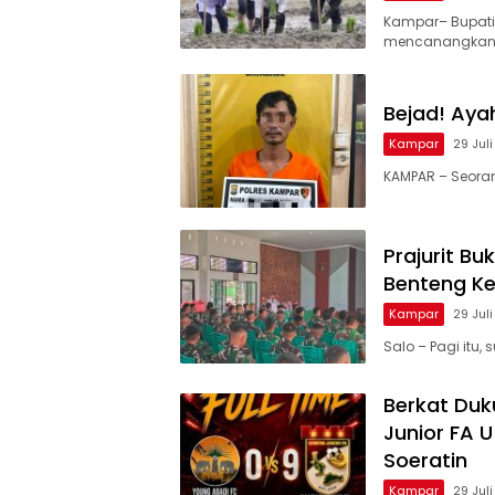
Kampar– Bupati
mencanangkan
Bejad! Aya
Kampar
29 Jul
KAMPAR – Seorang
Prajurit B
Benteng K
Kampar
29 Jul
Salo – Pagi itu
Berkat Du
Junior FA U
Soeratin
Kampar
29 Jul