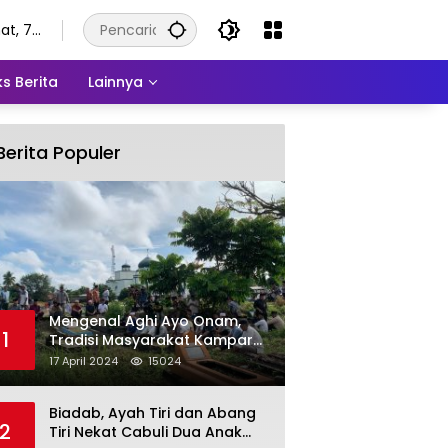
at, 7
stus
6
s Berita
Lainnya
Berita Populer
Mengenal Aghi Ayo Onam,
1
Tradisi Masyarakat Kampar
Setelah Hari Raya Idul Fitri
17 April 2024
15024
Biadab, Ayah Tiri dan Abang
2
Tiri Nekat Cabuli Dua Anak