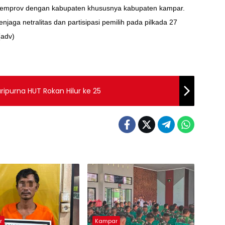
ita pemprov dengan kabupaten khususnya kabupaten kampar.
jaga netralitas dan partisipasi pemilih pada pilkada 27
(adv)
ipurna HUT Rokan Hilur ke 25
r
Kampar