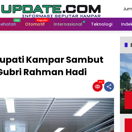
Jum
Agu
202
sehatan
Otomotif
Internasional
Teknologi
Indek
Bupati Kampar Sambut
 Gubri Rahman Hadi
447