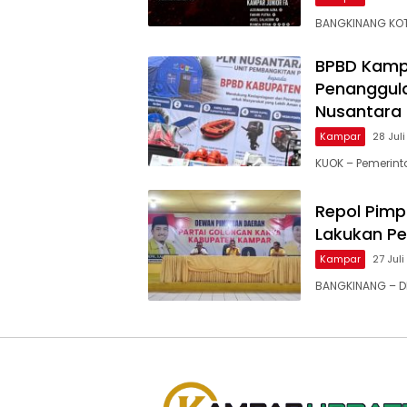
BANGKINANG KOT
BPBD Kamp
Penanggula
Nusantara
Kampar
28 Jul
KUOK – Pemerin
Repol Pimp
Lakukan P
Kampar
27 Jul
BANGKINANG – DP