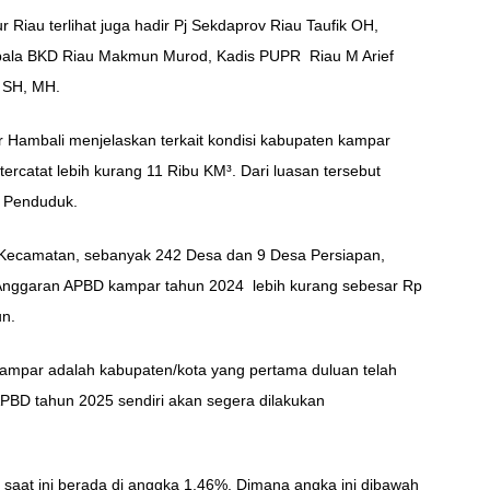
 Riau terlihat juga hadir Pj Sekdaprov Riau Taufik OH,
 Kepala BKD Riau Makmun Murod, Kadis PUPR Riau M Arief
, SH, MH.
 Hambali menjelaskan terkait kondisi kabupaten kampar
tercatat lebih kurang 11 Ribu KM³. Dari luasan tersebut
a Penduduk.
1 Kecamatan, sebanyak 242 Desa dan 9 Desa Persiapan,
 Anggaran APBD kampar tahun 2024 lebih kurang sebesar Rp
un.
kampar adalah kabupaten/kota yang pertama duluan telah
BD tahun 2025 sendiri akan segera dilakukan
ar saat ini berada di anggka 1,46%. Dimana angka ini dibawah