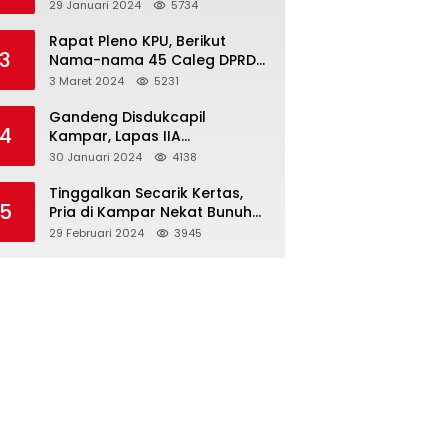
Dibawah Umur
29 Januari 2024
5734
Rapat Pleno KPU, Berikut
3
Nama-nama 45 Caleg DPRD
Kampar 2024-2029
3 Maret 2024
5231
Gandeng Disdukcapil
4
Kampar, Lapas IIA
Bangkinang Lakukan
30 Januari 2024
4138
Perekamanan Kependudukan
WBP
Tinggalkan Secarik Kertas,
5
Pria di Kampar Nekat Bunuh
Diri
29 Februari 2024
3945