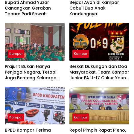
Bupati Ahmad Yuzar
Bejad! Ayah di Kampar
Canangkan Gerakan
Cabuli Dua Anak
Tanam Padi Sawah
Kandungnya
Kampar
Kampar
Prajurit Bukan Hanya
Berkat Dukungan dan Doa
Penjaga Negara, Tetapi
Masyarakat, Team Kampar
Juga Benteng Keluarga
Junior FA U-17 Cukur Young
dari Ancaman Narkoba
Abadi FC 9-0 di Piala
Soeratin
Kampar
Kampar
BPBD Kampar Terima
Repol Pimpin Rapat Pleno,