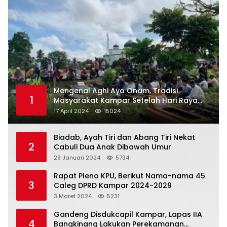
Mengenal Aghi Ayo Onam, Tradisi
1
Masyarakat Kampar Setelah Hari Raya
Idul Fitri
17 April 2024
15024
Biadab, Ayah Tiri dan Abang Tiri Nekat
2
Cabuli Dua Anak Dibawah Umur
29 Januari 2024
5734
Rapat Pleno KPU, Berikut Nama-nama 45
3
Caleg DPRD Kampar 2024-2029
3 Maret 2024
5231
Gandeng Disdukcapil Kampar, Lapas IIA
4
Bangkinang Lakukan Perekamanan