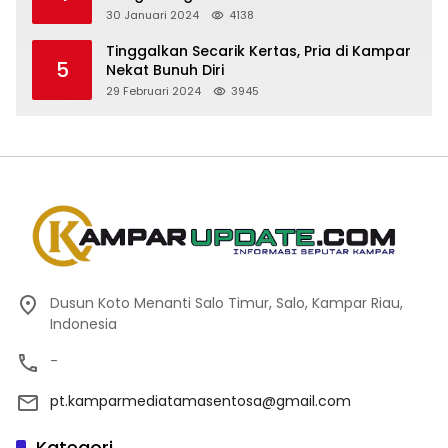
Kependudukan WBP
30 Januari 2024
4138
Tinggalkan Secarik Kertas, Pria di Kampar
5
Nekat Bunuh Diri
29 Februari 2024
3945
Dusun Koto Menanti Salo Timur, Salo, Kampar Riau,
Indonesia
-
pt.kamparmediatamasentosa@gmail.com
Kategori