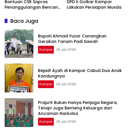
Bantuan CSR Sapras
DPD II Golkar Kampar
Penanggulangan Bencana
Lakukan Persiapan Musda
dan Karhutla dari PLN
Nusantara Power
Baca Juga
Bupati Ahmad Yuzar Canangkan
Gerakan Tanam Padi Sawah
Kampar
29 Juli 2026
Bejad! Ayah di Kampar Cabuli Dua Anak
Kandungnya
Kampar
29 Juli 2026
Prajurit Bukan Hanya Penjaga Negara,
Tetapi Juga Benteng Keluarga dari
Ancaman Narkoba
Kampar
29 Juli 2026