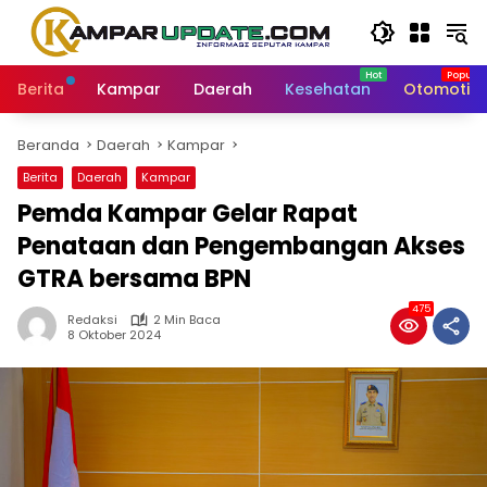
Langsung
ke
konten
Berita
Kampar
Daerah
Kesehatan
Otomotif
Beranda
Daerah
Kampar
Berita
Daerah
Kampar
Pemda Kampar Gelar Rapat
Penataan dan Pengembangan Akses
GTRA bersama BPN
475
Redaksi
2 Min Baca
8 Oktober 2024