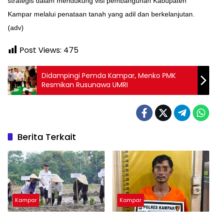
strategis dalam mendukung visi pembangunan Kabupaten
Kampar melalui penataan tanah yang adil dan berkelanjutan.
(adv)
Post Views:
475
Didampingi Pemda Kampar, Menko PMK
Resmikan Rusunawa UMRI
Berita Terkait
Kampar
Kampar