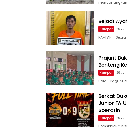
mencanangkan
Bejad! Aya
Kampar
29 Jul
KAMPAR – Seorang
Prajurit B
Benteng K
Kampar
29 Jul
Salo – Pagi itu
Berkat Du
Junior FA U
Soeratin
Kampar
29 Jul
BANGKINANG KOT