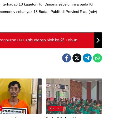
terhadap 13 kagetori itu. Dimana sebelumnya pada KI
 memonev sebanyak 13 Badan Publik di Provinsi Riau.(adv)
 Paripurna HUT Kabupaten Siak ke 25 Tahun
r
Kampar