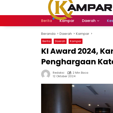
Langsung
ke
konten
Berita
Kampar
Daerah
Ke
Beranda
Daerah
Kampar
Berita
Daerah
Kampar
KI Award 2024, K
Penghargaan Kate
Redaksi
2 Min Baca
12 Oktober 2024