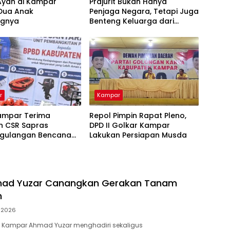
Ayah di Kampar
Prajurit Bukan Hanya
 Dua Anak
Penjaga Negara, Tetapi Juga
ngnya
Benteng Keluarga dari
Ancaman Narkoba
r
Kampar
ampar Terima
Repol Pimpin Rapat Pleno,
n CSR Sapras
DPD II Golkar Kampar
gulangan Bencana
Lakukan Persiapan Musda
hutla dari PLN
ara Power
mad Yuzar Canangkan Gerakan Tanam
h
i 2026
 Kampar Ahmad Yuzar menghadiri sekaligus