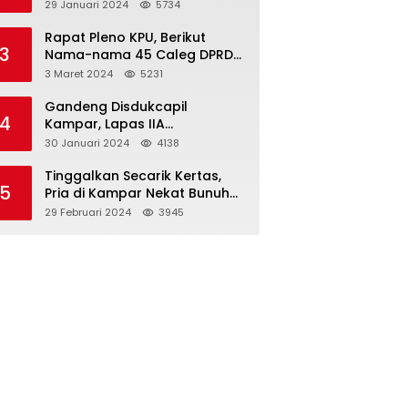
Dibawah Umur
29 Januari 2024
5734
Rapat Pleno KPU, Berikut
3
Nama-nama 45 Caleg DPRD
Kampar 2024-2029
3 Maret 2024
5231
Gandeng Disdukcapil
4
Kampar, Lapas IIA
Bangkinang Lakukan
30 Januari 2024
4138
Perekamanan Kependudukan
WBP
Tinggalkan Secarik Kertas,
5
Pria di Kampar Nekat Bunuh
Diri
29 Februari 2024
3945