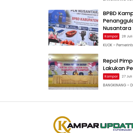
BPBD Kamp
Penanggula
Nusantara
Kampar
28 Jul
KUOK – Pemerin
Repol Pimp
Lakukan P
Kampar
27 Jul
BANGKINANG – DP