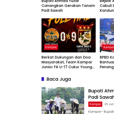
Bupati Ahmad Yuzar
Bejad! 
Canangkan Gerakan Tanam
Cabuli
Padi Sawah
Kandu
Kampar
Kampa
Berkat Dukungan dan Doa
BPBD K
Masyarakat, Team Kampar
Bantua
Junior FA U-17 Cukur Young
Penang
Abadi FC 9-0 di Piala
dan Kar
Soeratin
Nusant
Baca Juga
Bupati Ah
Padi Sawa
Kampar
29 Jul
Kampar– Bupati