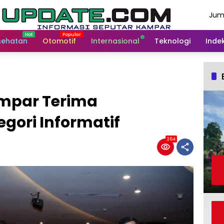
Jum
Agu
202
sehatan
Otomotif
Internasional
Teknologi
Indek
ampar Terima
gori Informatif
264