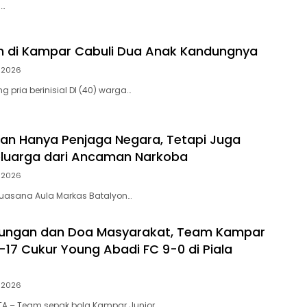
…
h di Kampar Cabuli Dua Anak Kandungnya
i 2026
 pria berinisial DI (40) warga…
ukan Hanya Penjaga Negara, Tetapi Juga
eluarga dari Ancaman Narkoba
i 2026
, suasana Aula Markas Batalyon…
kungan dan Doa Masyarakat, Team Kampar
-17 Cukur Young Abadi FC 9-0 di Piala
i 2026
A – Team sepak bola Kampar Junior…