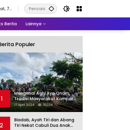
at, 7
stus
6
s Berita
Lainnya
Berita Populer
Mengenal Aghi Ayo Onam,
1
Tradisi Masyarakat Kampar
Setelah Hari Raya Idul Fitri
17 April 2024
15024
Biadab, Ayah Tiri dan Abang
2
Tiri Nekat Cabuli Dua Anak