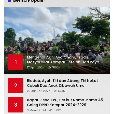
Berita Populer
Mengenal Aghi Ayo Onam, Tradisi
1
Masyarakat Kampar Setelah Hari Raya
Idul Fitri
17 April 2024
15024
Biadab, Ayah Tiri dan Abang Tiri Nekat
2
Cabuli Dua Anak Dibawah Umur
29 Januari 2024
5735
Rapat Pleno KPU, Berikut Nama-nama 45
3
Caleg DPRD Kampar 2024-2029
3 Maret 2024
5232