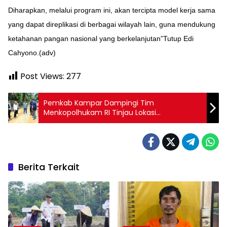
Diharapkan, melalui program ini, akan tercipta model kerja sama
yang dapat direplikasi di berbagai wilayah lain, guna mendukung
ketahanan pangan nasional yang berkelanjutan”Tutup Edi
Cahyono.(adv)
Post Views:
277
Pemkab Kampar Dampingi Tim
Menkopolhukam RI Tinjau Lokasi
Permasalahan Tanah Ulayat Masyarakat
Adat Persukuan Piliang Ganting
Berita Terkait