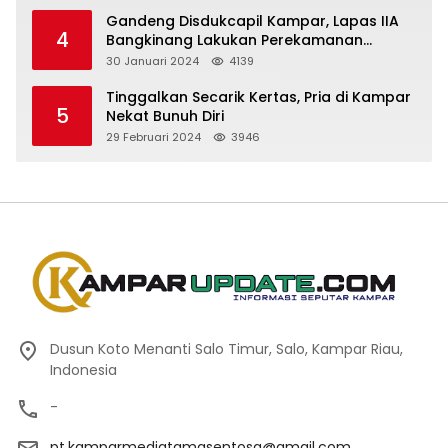
Gandeng Disdukcapil Kampar, Lapas IIA
4
Bangkinang Lakukan Perekamanan
Kependudukan WBP
30 Januari 2024
4139
Tinggalkan Secarik Kertas, Pria di Kampar
5
Nekat Bunuh Diri
29 Februari 2024
3946
Dusun Koto Menanti Salo Timur, Salo, Kampar Riau,
Indonesia
-
pt.kamparmediatamasentosa@gmail.com