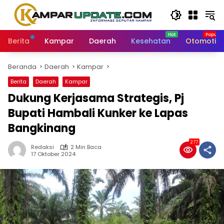
Langsung
ke
konten
Berita
Kampar
Daerah
Kesehatan
Otomotif
Beranda
Daerah
Kampar
Berita
Daerah
Kampar
Dukung Kerjasama Strategis, Pj
Bupati Hambali Kunker ke Lapas
Bangkinang
277
Redaksi
2 Min Baca
17 Oktober 2024