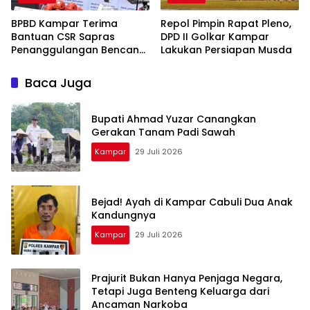
BPBD Kampar Terima
Repol Pimpin Rapat Pleno,
Bantuan CSR Sapras
DPD II Golkar Kampar
Penanggulangan Bencana
Lakukan Persiapan Musda
dan Karhutla dari PLN
Nusantara Power
Baca Juga
Bupati Ahmad Yuzar Canangkan
Gerakan Tanam Padi Sawah
Kampar
29 Juli 2026
Bejad! Ayah di Kampar Cabuli Dua Anak
Kandungnya
Kampar
29 Juli 2026
Prajurit Bukan Hanya Penjaga Negara,
Tetapi Juga Benteng Keluarga dari
Ancaman Narkoba