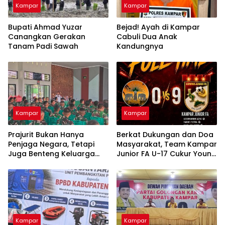
Kampar
Kampar
Bupati Ahmad Yuzar
Bejad! Ayah di Kampar
Canangkan Gerakan
Cabuli Dua Anak
Tanam Padi Sawah
Kandungnya
Kampar
Kampar
Prajurit Bukan Hanya
Berkat Dukungan dan Doa
Penjaga Negara, Tetapi
Masyarakat, Team Kampar
Juga Benteng Keluarga
Junior FA U-17 Cukur Young
dari Ancaman Narkoba
Abadi FC 9-0 di Piala
Soeratin
Kampar
Kampar