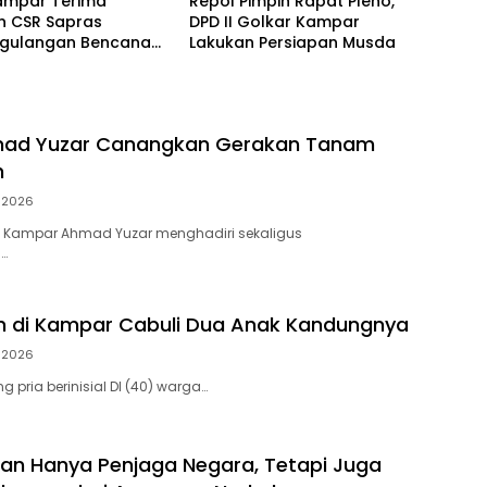
ampar Terima
Repol Pimpin Rapat Pleno,
n CSR Sapras
DPD II Golkar Kampar
gulangan Bencana
Lakukan Persiapan Musda
hutla dari PLN
ara Power
mad Yuzar Canangkan Gerakan Tanam
h
i 2026
 Kampar Ahmad Yuzar menghadiri sekaligus
…
h di Kampar Cabuli Dua Anak Kandungnya
i 2026
 pria berinisial DI (40) warga…
ukan Hanya Penjaga Negara, Tetapi Juga