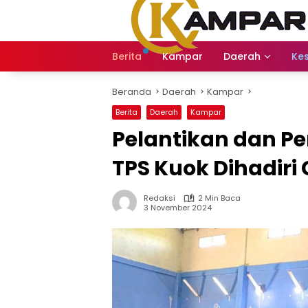
Langsung
ke
konten
Berita
Kampar
Daerah
Ke
Beranda
Daerah
Kampar
Berita
Daerah
Kampar
Pelantikan dan 
TPS Kuok Dihadir
Redaksi
2 Min Baca
3 November 2024