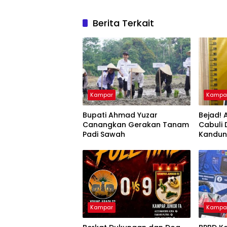
Berita Terkait
Kampar
Kampa
Bupati Ahmad Yuzar
Bejad! 
Canangkan Gerakan Tanam
Cabuli
Padi Sawah
Kandu
Kampar
Kampa