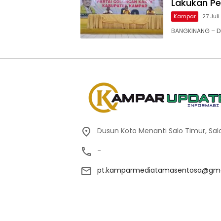
Lakukan P
Kampar
27 Jul
BANGKINANG – DP
Dusun Koto Menanti Salo Timur, Sal
-
pt.kamparmediatamasentosa@gma