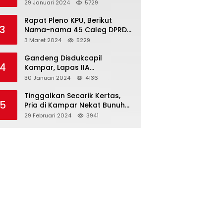
Dibawah Umur
29 Januari 2024
5729
Rapat Pleno KPU, Berikut
3
Nama-nama 45 Caleg DPRD
Kampar 2024-2029
3 Maret 2024
5229
Gandeng Disdukcapil
4
Kampar, Lapas IIA
Bangkinang Lakukan
30 Januari 2024
4136
Perekamanan Kependudukan
WBP
Tinggalkan Secarik Kertas,
5
Pria di Kampar Nekat Bunuh
Diri
29 Februari 2024
3941