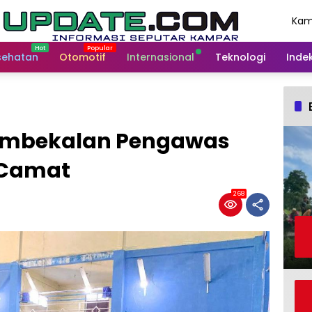
Kam
Agu
202
sehatan
Otomotif
Internasional
Teknologi
Indek
Pembekalan Pengawas
i Camat
268