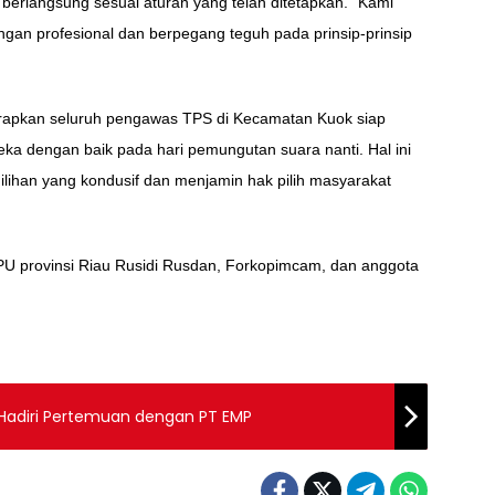
berlangsung sesuai aturan yang telah ditetapkan. “Kami
an profesional dan berpegang teguh pada prinsip-prinsip
arapkan seluruh pengawas TPS di Kecamatan Kuok siap
a dengan baik pada hari pemungutan suara nanti. Hal ini
lihan yang kondusif dan menjamin hak pilih masyarakat
KPU provinsi Riau Rusidi Rusdan, Forkopimcam, dan anggota
Hadiri Pertemuan dengan PT EMP