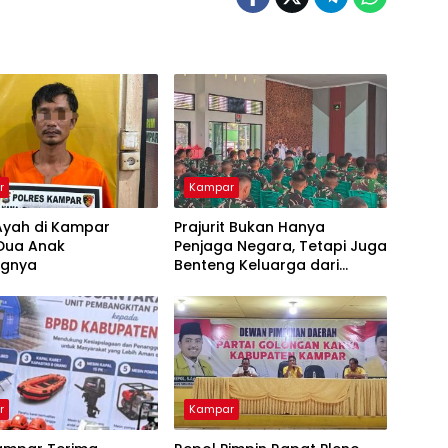
r
Kampar
Ayah di Kampar
Prajurit Bukan Hanya
 Dua Anak
Penjaga Negara, Tetapi Juga
ngnya
Benteng Keluarga dari
Ancaman Narkoba
r
Kampar