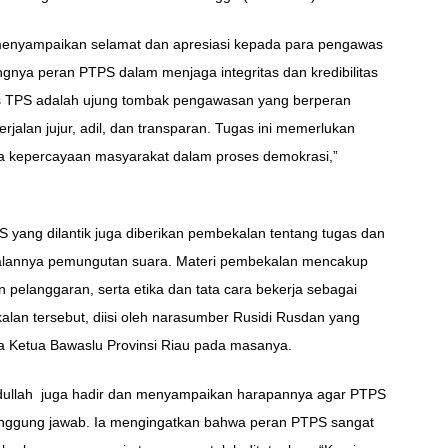
enyampaikan selamat dan apresiasi kepada para pengawas
ngnya peran PTPS dalam menjaga integritas dan kredibilitas
was TPS adalah ujung tombak pengawasan yang berperan
jalan jujur, adil, dan transparan. Tugas ini memerlukan
ga kepercayaan masyarakat dalam proses demokrasi,”
S yang dilantik juga diberikan pembekalan tentang tugas dan
alannya pemungutan suara. Materi pembekalan mencakup
elanggaran, serta etika dan tata cara bekerja sebagai
lan tersebut, diisi oleh narasumber Rusidi Rusdan yang
a Ketua Bawaslu Provinsi Riau pada masanya.
bdullah juga hadir dan menyampaikan harapannya agar PTPS
tanggung jawab. Ia mengingatkan bahwa peran PTPS sangat