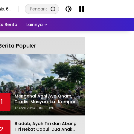
is, 6
stus
6
s Berita
Lainnya
Berita Populer
Mengenal Aghi Ayo Onam,
1
Tradisi Masyarakat Kampar
Setelah Hari Raya Idul Fitri
17 April 2024
15020
Biadab, Ayah Tiri dan Abang
2
Tiri Nekat Cabuli Dua Anak