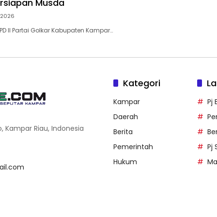
ersiapan Musda
i 2026
D II Partai Golkar Kabupaten Kampar…
Kategori
La
Kampar
Pj
Daerah
Pe
o, Kampar Riau, Indonesia
Berita
Be
Pemerintah
Pj
Hukum
Ma
il.com