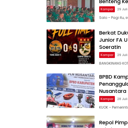
Benteng K
Kampar
29 Jul
Salo – Pagi itu
Berkat Du
Junior FA U
Soeratin
Kampar
29 Jul
BANGKINANG KOT
BPBD Kamp
Penanggula
Nusantara
Kampar
28 Jul
KUOK – Pemerin
Repol Pimp