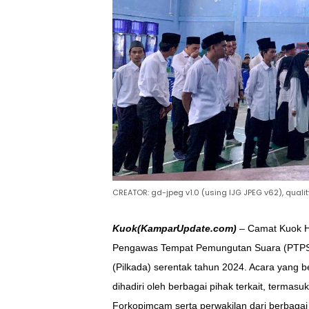
CREATOR: gd-jpeg v1.0 (using IJG JPEG v62), qualit
Kuok(KamparUpdate.com)
– Camat Kuok H
Pengawas Tempat Pemungutan Suara (PTPS)
(Pilkada) serentak tahun 2024. Acara yang 
dihadiri oleh berbagai pihak terkait, term
Forkopimcam serta perwakilan dari berbaga