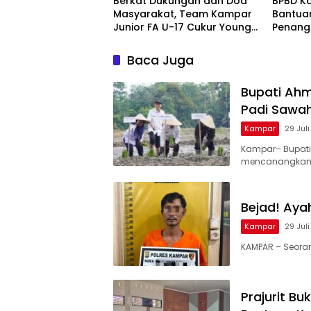
Berkat Dukungan dan Doa
BPBD K
Masyarakat, Team Kampar
Bantua
Junior FA U-17 Cukur Young
Penang
Abadi FC 9-0 di Piala
dan Kar
Soeratin
Nusant
Baca Juga
Bupati Ah
Padi Sawa
Kampar
29 Jul
Kampar– Bupati
mencanangkan
Bejad! Aya
Kampar
29 Jul
KAMPAR – Seorang
Prajurit B