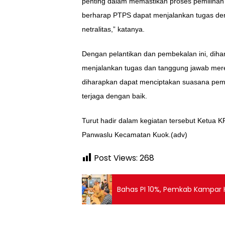
penting dalam memastikan proses pemilihan 
berharap PTPS dapat menjalankan tugas deng
netralitas,” katanya.
Dengan pelantikan dan pembekalan ini, dih
menjalankan tugas dan tanggung jawab merek
diharapkan dapat menciptakan suasana pemi
terjaga dengan baik.
Turut hadir dalam kegiatan tersebut Ketua 
Panwaslu Kecamatan Kuok.(adv)
Post Views:
268
Bahas PI 10%, Pemkab Kampar 