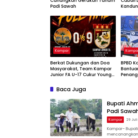
Canangkan Gerakan Tanam
Cabuli
Padi Sawah
Kandu
Kampar
Kampa
Berkat Dukungan dan Doa
BPBD K
Masyarakat, Team Kampar
Bantua
Junior FA U-17 Cukur Young
Penang
Abadi FC 9-0 di Piala
dan Kar
Soeratin
Nusant
Baca Juga
Bupati Ah
Padi Sawa
Kampar
29 Jul
Kampar– Bupati
mencanangkan