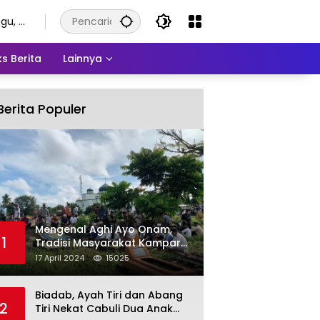
gu, 9
tus
6
s Berita
Lainnya
Berita Populer
Mengenal Aghi Ayo Onam,
1
Tradisi Masyarakat Kampar
Setelah Hari Raya Idul Fitri
17 April 2024
15025
Biadab, Ayah Tiri dan Abang
2
Tiri Nekat Cabuli Dua Anak