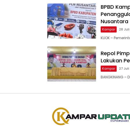
BPBD Kamp
Penanggula
Nusantara
Kampar
28 Jul
KUOK – Pemerin
Repol Pimp
Lakukan P
Kampar
27 Jul
BANGKINANG – DP