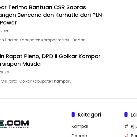
ar Terima Bantuan CSR Sapras
ngan Bencana dan Karhutla dari PLN
 Power
i 2026
tah Daerah Kabupaten Kampar melalui Badan…
in Rapat Pleno, DPD II Golkar Kampar
ersiapan Musda
i 2026
D II Partai Golkar Kabupaten Kampar…
Kategori
La
Kampar
Pj
Daerah
Pe