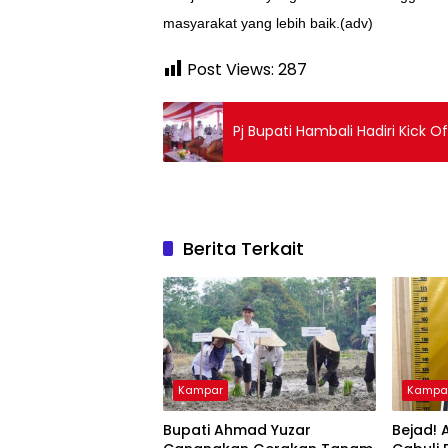
masyarakat yang lebih baik.(adv)
Post Views:
287
Pj Bupati Hambali Hadiri Kick 
Berita Terkait
Kampar
Kampa
Bupati Ahmad Yuzar
Bejad! 