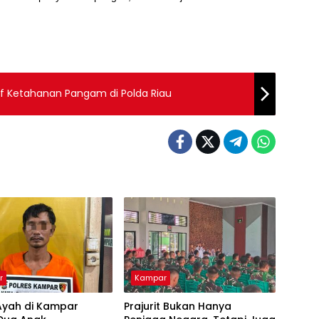
Off Ketahanan Pangam di Polda Riau
r
Kampar
Ayah di Kampar
Prajurit Bukan Hanya