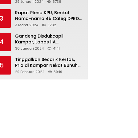
Dibawah Umur
29 Januari 2024
5736
Rapat Pleno KPU, Berikut
3
Nama-nama 45 Caleg DPRD
Kampar 2024-2029
3 Maret 2024
5232
Gandeng Disdukcapil
4
Kampar, Lapas IIA
Bangkinang Lakukan
30 Januari 2024
4141
Perekamanan Kependudukan
WBP
Tinggalkan Secarik Kertas,
5
Pria di Kampar Nekat Bunuh
Diri
29 Februari 2024
3949