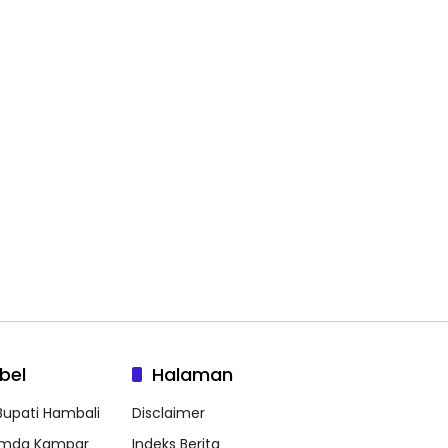
bel
Halaman
 Bupati Hambali
Disclaimer
mda Kampar
Indeks Berita