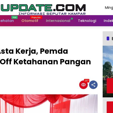
Ming
Agus
202
sehatan
Otomotif
Internasional
Teknologi
Indek
Asta Kerja, Pemda
k Off Ketahanan Pangan
287