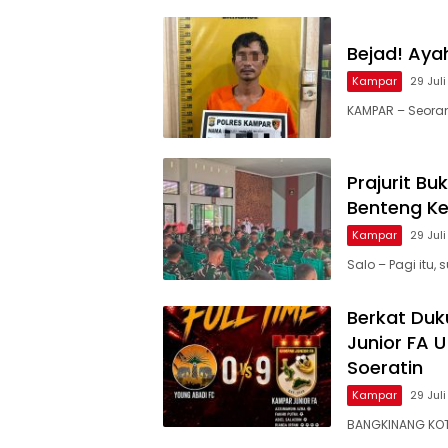
Bejad! Aya
Kampar
29 Jul
KAMPAR – Seorang
Prajurit B
Benteng K
Kampar
29 Jul
Salo – Pagi itu
Berkat Du
Junior FA U
Soeratin
Kampar
29 Jul
BANGKINANG KOT