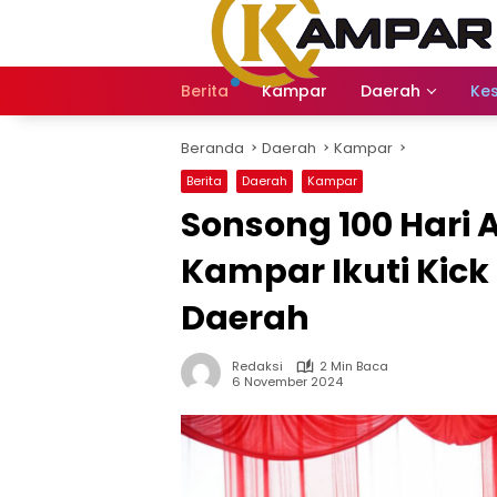
Langsung
ke
konten
Berita
Kampar
Daerah
Ke
Beranda
Daerah
Kampar
Berita
Daerah
Kampar
Sonsong 100 Hari 
Kampar Ikuti Kic
Daerah
Redaksi
2 Min Baca
6 November 2024