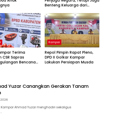
 Dua Anak
Penjaga Negara, Tetapi Juga
ngnya
Benteng Keluarga dari
Ancaman Narkoba
r
Kampar
ampar Terima
Repol Pimpin Rapat Pleno,
n CSR Sapras
DPD II Golkar Kampar
gulangan Bencana
Lakukan Persiapan Musda
hutla dari PLN
ara Power
mad Yuzar Canangkan Gerakan Tanam
h
i 2026
 Kampar Ahmad Yuzar menghadiri sekaligus
…