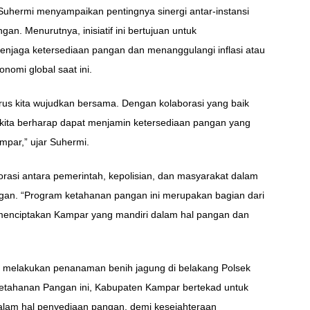
 Suhermi menyampaikan pentingnya sinergi antar-instansi
. Menurutnya, inisiatif ini bertujuan untuk
enjaga ketersediaan pangan dan menanggulangi inflasi atau
nomi global saat ini.
rus kita wujudkan bersama. Dengan kolaborasi yang baik
 kita berharap dapat menjamin ketersediaan pangan yang
mpar,” ujar Suhermi.
asi antara pemerintah, kepolisian, dan masyarakat dalam
an. “Program ketahanan pangan ini merupakan bagian dari
uk menciptakan Kampar yang mandiri dalam hal pangan dan
a melakukan penanaman benih jagung di belakang Polsek
etahanan Pangan ini, Kabupaten Kampar bertekad untuk
alam hal penyediaan pangan, demi kesejahteraan