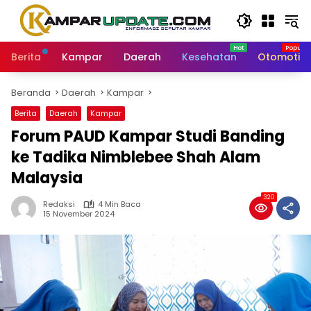
Langsung
ke
konten
Berita
Kampar
Daerah
Kesehatan
Otomotif
Beranda
Daerah
Kampar
Berita
Daerah
Kampar
Forum PAUD Kampar Studi Banding
ke Tadika Nimblebee Shah Alam
Malaysia
320
Redaksi
4 Min Baca
15 November 2024