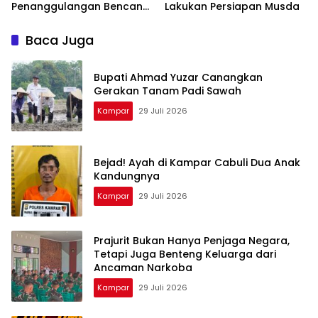
Penanggulangan Bencana
Lakukan Persiapan Musda
dan Karhutla dari PLN
Nusantara Power
Baca Juga
Bupati Ahmad Yuzar Canangkan
Gerakan Tanam Padi Sawah
Kampar
29 Juli 2026
Bejad! Ayah di Kampar Cabuli Dua Anak
Kandungnya
Kampar
29 Juli 2026
Prajurit Bukan Hanya Penjaga Negara,
Tetapi Juga Benteng Keluarga dari
Ancaman Narkoba
Kampar
29 Juli 2026