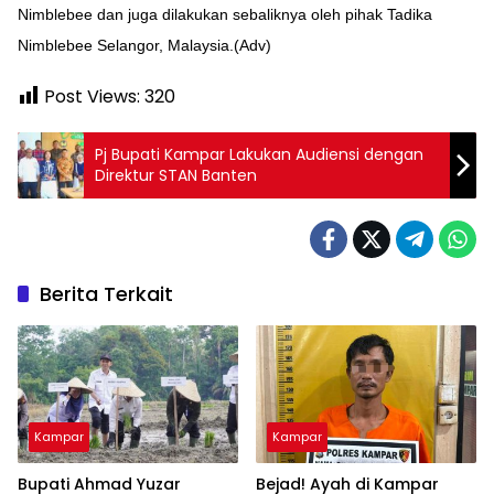
Nimblebee dan juga dilakukan sebaliknya oleh pihak Tadika
Nimblebee Selangor, Malaysia.(Adv)
Post Views:
320
Pj Bupati Kampar Lakukan Audiensi dengan
Direktur STAN Banten
Berita Terkait
Kampar
Kampar
Bupati Ahmad Yuzar
Bejad! Ayah di Kampar