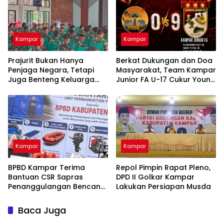
Kampar
Kampar
Prajurit Bukan Hanya
Berkat Dukungan dan Doa
Penjaga Negara, Tetapi
Masyarakat, Team Kampar
Juga Benteng Keluarga
Junior FA U-17 Cukur Young
dari Ancaman Narkoba
Abadi FC 9-0 di Piala
Soeratin
Kampar
Kampar
BPBD Kampar Terima
Repol Pimpin Rapat Pleno,
Bantuan CSR Sapras
DPD II Golkar Kampar
Penanggulangan Bencana
Lakukan Persiapan Musda
dan Karhutla dari PLN
Nusantara Power
Baca Juga