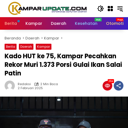
Langsung
ke
konten
Berita
Kampar
Daerah
Kesehatan
Otomotif
Beranda
Daerah
Kampar
Berita
Daerah
Kampar
Kado HUT ke 75, Kampar Pecahkan
Rekor Muri 1.373 Porsi Gulai Ikan Salai
Patin
284
Redaksi
2 Min Baca
2 Februari 2025