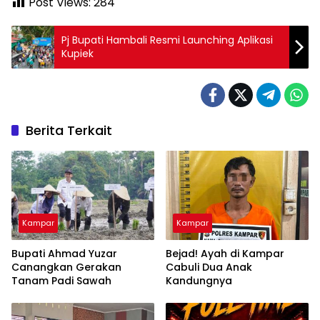
Post Views:
284
Pj Bupati Hambali Resmi Launching Aplikasi
Kupiek
Berita Terkait
Kampar
Kampar
Bupati Ahmad Yuzar
Bejad! Ayah di Kampar
Canangkan Gerakan
Cabuli Dua Anak
Tanam Padi Sawah
Kandungnya