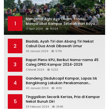
Mengenal Aghi Ayo Onam, Tradisi
1
Masyarakat Kampar Setelah Hari Raya
Idul Fitri
17 April 2024
15024
Biadab, Ayah Tiri dan Abang Tiri Nekat
2
Cabuli Dua Anak Dibawah Umur
29 Januari 2024
5735
Rapat Pleno KPU, Berikut Nama-nama 45
3
Caleg DPRD Kampar 2024-2029
3 Maret 2024
5232
Gandeng Disdukcapil Kampar, Lapas IIA
4
Bangkinang Lakukan Perekamanan
Kependudukan WBP
30 Januari 2024
4139
Tinggalkan Secarik Kertas, Pria di Kampar
5
Nekat Bunuh Diri
29 Februari 2024
3946