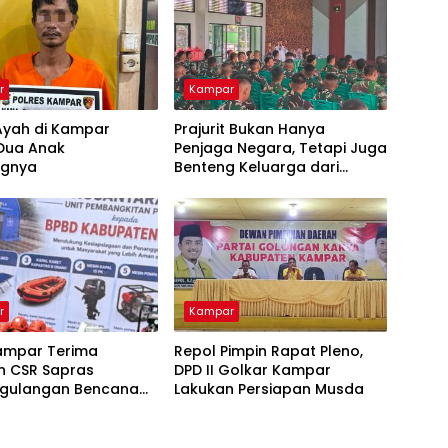
r
Kampar
Ayah di Kampar
Prajurit Bukan Hanya
 Dua Anak
Penjaga Negara, Tetapi Juga
ngnya
Benteng Keluarga dari
Ancaman Narkoba
r
Kampar
ampar Terima
Repol Pimpin Rapat Pleno,
n CSR Sapras
DPD II Golkar Kampar
gulangan Bencana
Lakukan Persiapan Musda
hutla dari PLN
ara Power