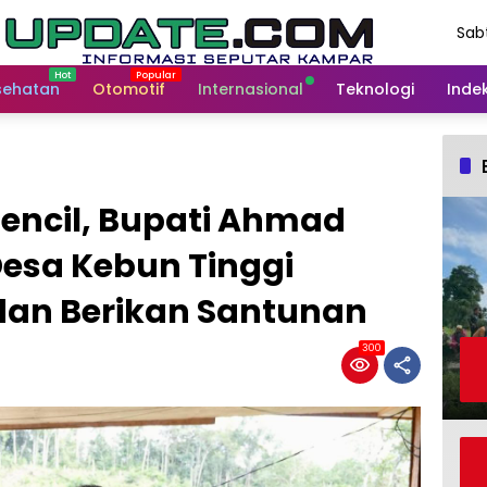
Sab
Agu
202
sehatan
Otomotif
Internasional
Teknologi
Indek
encil, Bupati Ahmad
esa Kebun Tinggi
 dan Berikan Santunan
300