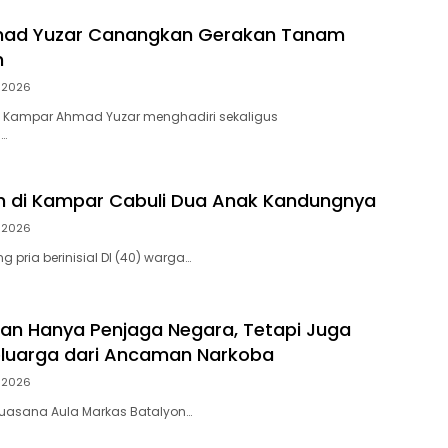
mad Yuzar Canangkan Gerakan Tanam
h
i 2026
 Kampar Ahmad Yuzar menghadiri sekaligus
…
h di Kampar Cabuli Dua Anak Kandungnya
i 2026
 pria berinisial DI (40) warga…
ukan Hanya Penjaga Negara, Tetapi Juga
eluarga dari Ancaman Narkoba
i 2026
, suasana Aula Markas Batalyon…