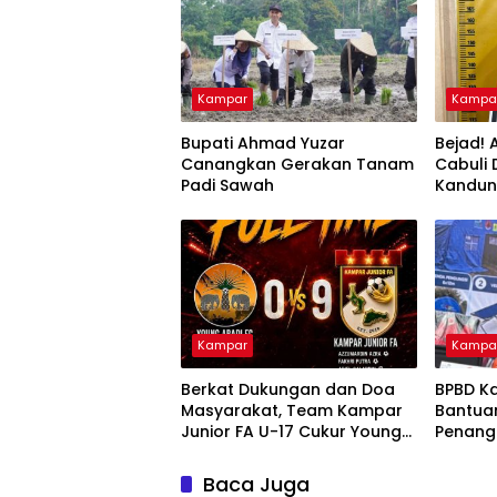
Kampar
Kampa
Bupati Ahmad Yuzar
Bejad! 
Canangkan Gerakan Tanam
Cabuli
Padi Sawah
Kandu
Kampar
Kampa
Berkat Dukungan dan Doa
BPBD K
Masyarakat, Team Kampar
Bantua
Junior FA U-17 Cukur Young
Penang
Abadi FC 9-0 di Piala
dan Kar
Soeratin
Nusant
Baca Juga