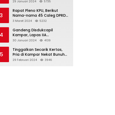
Dibawah Umur
29 Januari 2024
5735
Rapat Pleno KPU, Berikut
3
Nama-nama 45 Caleg DPRD
Kampar 2024-2029
3 Maret 2024
5232
Gandeng Disdukcapil
4
Kampar, Lapas IIA
Bangkinang Lakukan
30 Januari 2024
4139
Perekamanan Kependudukan
WBP
Tinggalkan Secarik Kertas,
5
Pria di Kampar Nekat Bunuh
Diri
29 Februari 2024
3946