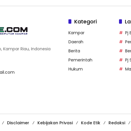
Kategori
La
Kampar
Pj
Daerah
Pe
o, Kampar Riau, Indonesia
Berita
Be
Pemerintah
Pj
Hukum
Ma
il.com
Disclaimer
Kebijakan Privasi
Kode Etik
Redaksi