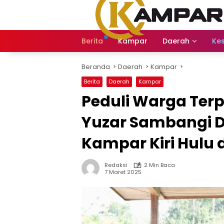
Langsung
ke
konten
Berita
Kampar
Daerah
Ke
Beranda
Daerah
Kampar
Berita
Daerah
Kampar
Peduli Warga Terp
Yuzar Sambangi D
Kampar Kiri Hulu
Redaksi
2 Min Baca
7 Maret 2025