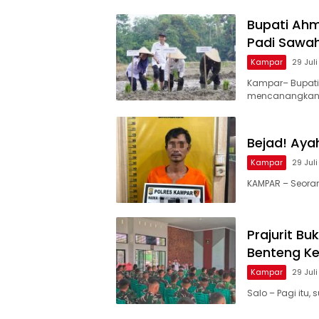
Bupati Ah
Padi Sawa
Kampar
29 Jul
Kampar– Bupati
mencanangkan
Bejad! Aya
Kampar
29 Jul
KAMPAR – Seorang
Prajurit B
Benteng K
Kampar
29 Jul
Salo – Pagi itu