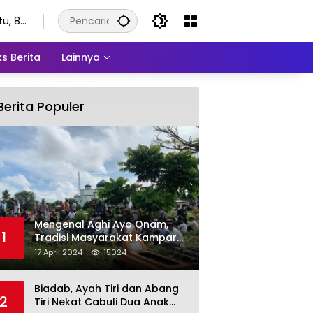
tu, 8
stus
6
s Berita
Lainnya
Berita Populer
Mengenal Aghi Ayo Onam,
1
Tradisi Masyarakat Kampar
Setelah Hari Raya Idul Fitri
17 April 2024
15024
Biadab, Ayah Tiri dan Abang
2
Tiri Nekat Cabuli Dua Anak