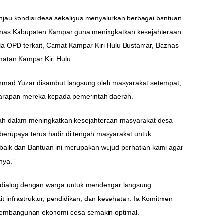
injau kondisi desa sekaligus menyalurkan berbagai bantuan
znas Kabupaten Kampar guna meningkatkan kesejahteraan
ala OPD terkait, Camat Kampar Kiri Hulu Bustamar, Baznas
atan Kampar Kiri Hulu.
hmad Yuzar disambut langsung oleh masyarakat setempat,
harapan mereka kepada pemerintah daerah.
h dalam meningkatkan kesejahteraan masyarakat desa
berupaya terus hadir di tengah masyarakat untuk
aik dan Bantuan ini merupakan wujud perhatian kami agar
nya.”
erdialog dengan warga untuk mendengar langsung
t infrastruktur, pendidikan, dan kesehatan. Ia Komitmen
 pembangunan ekonomi desa semakin optimal.