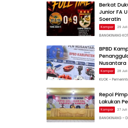
Berkat Du
Junior FA U
Soeratin
Kampar
29 Jul
BANGKINANG KOT
BPBD Kamp
Penanggula
Nusantara
Kampar
28 Jul
KUOK – Pemerin
Repol Pimp
Lakukan P
Kampar
27 Jul
BANGKINANG – DP