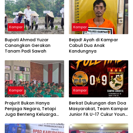
Kampar
Kampar
Bupati Ahmad Yuzar
Bejad! Ayah di Kampar
Canangkan Gerakan
Cabuli Dua Anak
Tanam Padi Sawah
Kandungnya
Kampar
Kampar
Prajurit Bukan Hanya
Berkat Dukungan dan Doa
Penjaga Negara, Tetapi
Masyarakat, Team Kampar
Juga Benteng Keluarga
Junior FA U-17 Cukur Young
dari Ancaman Narkoba
Abadi FC 9-0 di Piala
Soeratin