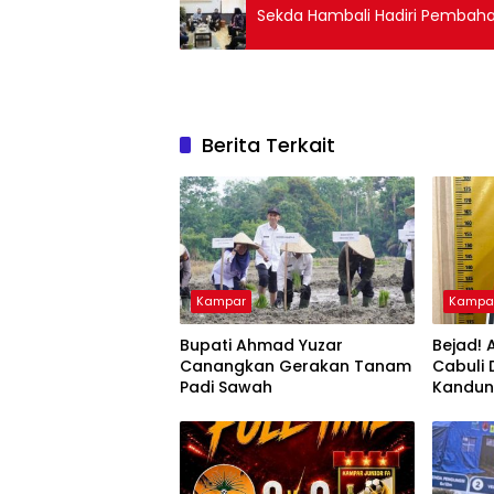
Sekda Hambali Hadiri Pembaha
Berita Terkait
Kampar
Kampa
Bupati Ahmad Yuzar
Bejad! 
Canangkan Gerakan Tanam
Cabuli
Padi Sawah
Kandu