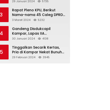
Dibawah Umur
29 Januari 2024
5735
Rapat Pleno KPU, Berikut
3
Nama-nama 45 Caleg DPRD
Kampar 2024-2029
3 Maret 2024
5232
Gandeng Disdukcapil
4
Kampar, Lapas IIA
Bangkinang Lakukan
30 Januari 2024
4138
Perekamanan Kependudukan
WBP
Tinggalkan Secarik Kertas,
5
Pria di Kampar Nekat Bunuh
Diri
29 Februari 2024
3945