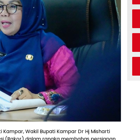
Kampar, Wakil Bupati Kampar Dr Hj Misharti
si (Rakor) dalam rangka membahas persiapan