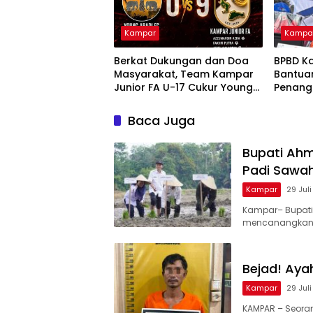
Kampar
Kampa
Berkat Dukungan dan Doa
BPBD K
Masyarakat, Team Kampar
Bantua
Junior FA U-17 Cukur Young
Penang
Abadi FC 9-0 di Piala
dan Kar
Soeratin
Nusant
Baca Juga
Bupati Ah
Padi Sawa
Kampar
29 Jul
Kampar– Bupati
mencanangkan
Bejad! Aya
Kampar
29 Jul
KAMPAR – Seorang