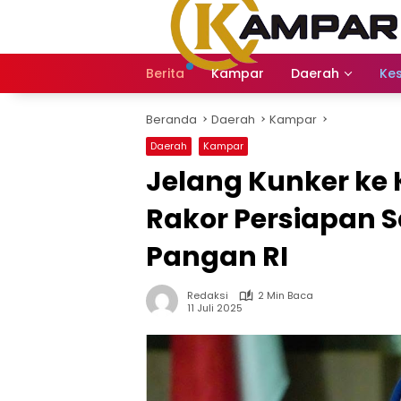
Langsung
ke
konten
Berita
Kampar
Daerah
Ke
Beranda
Daerah
Kampar
Daerah
Kampar
Jelang Kunker ke
Rakor Persiapan 
Pangan RI
Redaksi
2 Min Baca
11 Juli 2025