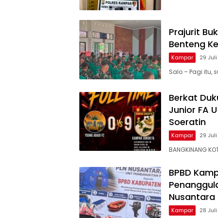
Prajurit B
Benteng K
Kampar
29 Jul
Salo – Pagi itu
Berkat Du
Junior FA U
Soeratin
Kampar
29 Jul
BANGKINANG KOT
BPBD Kamp
Penanggula
Nusantara
Kampar
28 Jul