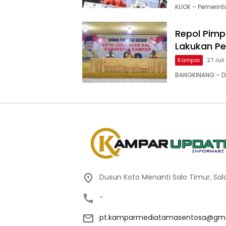
KUOK – Pemerin
Repol Pimp
Lakukan P
Kampar
27 Jul
BANGKINANG – DP
Dusun Koto Menanti Salo Timur, Sal
-
pt.kamparmediatamasentosa@gma