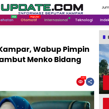
Jum
Agu
202
sehatan
Otomotif
Internasional
Teknologi
Indek
 Kampar, Wabup Pimpin
Sambut Menko Bidang
257