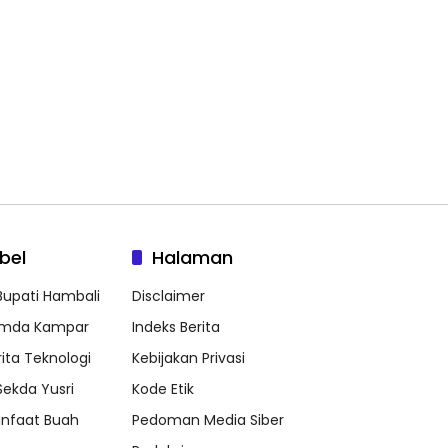
bel
Halaman
 Bupati Hambali
Disclaimer
mda Kampar
Indeks Berita
rita Teknologi
Kebijakan Privasi
 Sekda Yusri
Kode Etik
nfaat Buah
Pedoman Media Siber