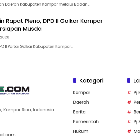
tah Daerah Kabupaten Kampar melalui Badan…
in Rapat Pleno, DPD II Golkar Kampar
ersiapan Musda
i 2026
D II Partai Golkar Kabupaten Kampar…
Kategori
La
Kampar
Pj
Daerah
Pe
o, Kampar Riau, Indonesia
Berita
Be
Pemerintah
Pj
Hukum
Ma
il.com