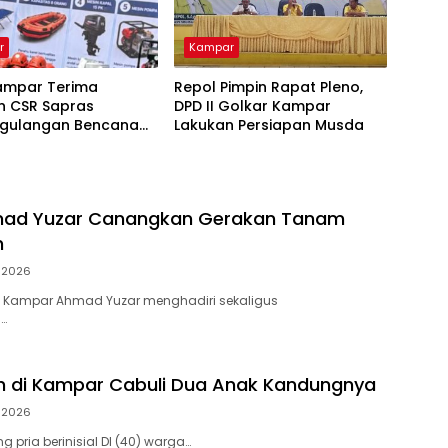
r
Kampar
ampar Terima
Repol Pimpin Rapat Pleno,
n CSR Sapras
DPD II Golkar Kampar
gulangan Bencana
Lakukan Persiapan Musda
hutla dari PLN
ara Power
mad Yuzar Canangkan Gerakan Tanam
h
i 2026
 Kampar Ahmad Yuzar menghadiri sekaligus
…
h di Kampar Cabuli Dua Anak Kandungnya
i 2026
 pria berinisial DI (40) warga…