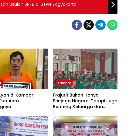
san Usulan SPTB di STPN Yogyakarta
r
Kampar
Ayah di Kampar
Prajurit Bukan Hanya
 Dua Anak
Penjaga Negara, Tetapi Juga
ngnya
Benteng Keluarga dari
Ancaman Narkoba