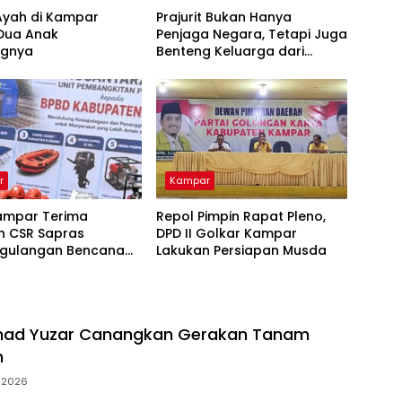
Ayah di Kampar
Prajurit Bukan Hanya
 Dua Anak
Penjaga Negara, Tetapi Juga
ngnya
Benteng Keluarga dari
Ancaman Narkoba
r
Kampar
ampar Terima
Repol Pimpin Rapat Pleno,
n CSR Sapras
DPD II Golkar Kampar
gulangan Bencana
Lakukan Persiapan Musda
hutla dari PLN
ara Power
mad Yuzar Canangkan Gerakan Tanam
h
i 2026