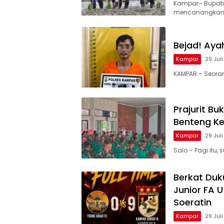
Kampar– Bupati
mencanangkan
Bejad! Aya
Kampar
29 Jul
KAMPAR – Seorang
Prajurit B
Benteng K
Kampar
29 Jul
Salo – Pagi itu
Berkat Du
Junior FA U
Soeratin
Kampar
29 Jul