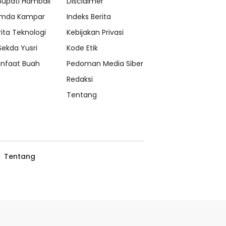
 Bupati Hambali
Disclaimer
mda Kampar
Indeks Berita
rita Teknologi
Kebijakan Privasi
 Sekda Yusri
Kode Etik
nfaat Buah
Pedoman Media Siber
Redaksi
Tentang
Tentang