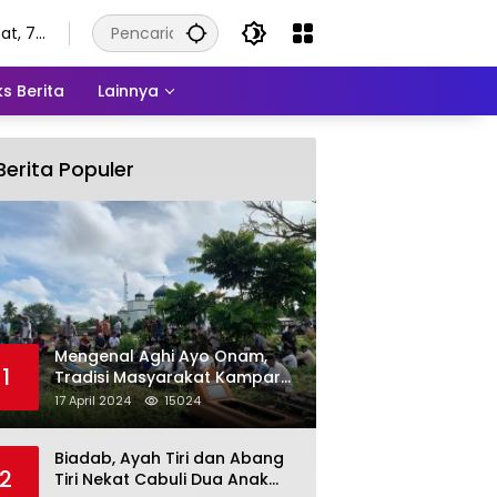
at, 7
stus
6
s Berita
Lainnya
Berita Populer
Mengenal Aghi Ayo Onam,
1
Tradisi Masyarakat Kampar
Setelah Hari Raya Idul Fitri
17 April 2024
15024
Biadab, Ayah Tiri dan Abang
2
Tiri Nekat Cabuli Dua Anak