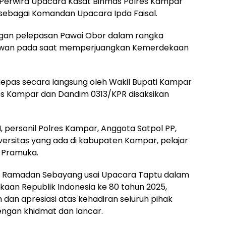
n Perwira Upacara Kasat Binmas Polres Kampar
 sebagai Komandan Upacara Ipda Faisal.
engan pelepasan Pawai Obor dalam rangka
awan pada saat memperjuangkan Kemerdekaan
ilepas secara langsung oleh Wakil Bupati Kampar
es Kampar dan Dandim 0313/KPR disaksikan
TNI, personil Polres Kampar, Anggota Satpol PP,
versitas yang ada di kabupaten Kampar, pelajar
 Pramuka.
a Ramadan Sebayang usai Upacara Taptu dalam
aan Republik Indonesia ke 80 tahun 2025,
an apresiasi atas kehadiran seluruh pihak
engan khidmat dan lancar.