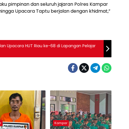
laku pimpinan dan seluruh jajaran Polres Kampar
ehingga Upacara Taptu berjalan dengan khidmat,”
n Upacara HUT Riau ke-68 di Lapangan Pelajar
r
Kampar