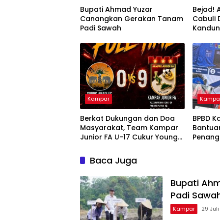
Bupati Ahmad Yuzar
Bejad! 
Canangkan Gerakan Tanam
Cabuli
Padi Sawah
Kandu
Kampar
Kampa
Berkat Dukungan dan Doa
BPBD K
Masyarakat, Team Kampar
Bantua
Junior FA U-17 Cukur Young
Penang
Abadi FC 9-0 di Piala
dan Kar
Soeratin
Nusant
Baca Juga
Bupati Ah
Padi Sawa
Kampar
29 Jul