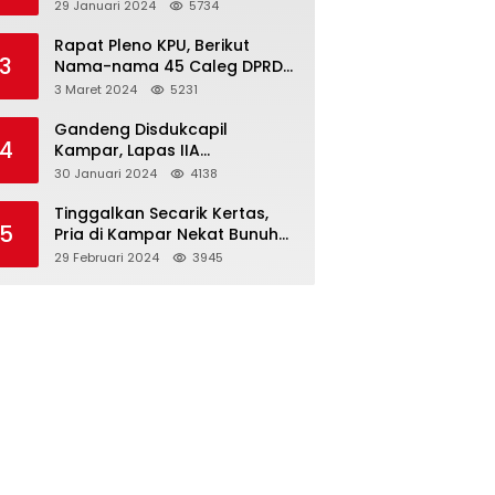
Dibawah Umur
29 Januari 2024
5734
Rapat Pleno KPU, Berikut
3
Nama-nama 45 Caleg DPRD
Kampar 2024-2029
3 Maret 2024
5231
Gandeng Disdukcapil
4
Kampar, Lapas IIA
Bangkinang Lakukan
30 Januari 2024
4138
Perekamanan Kependudukan
WBP
Tinggalkan Secarik Kertas,
5
Pria di Kampar Nekat Bunuh
Diri
29 Februari 2024
3945