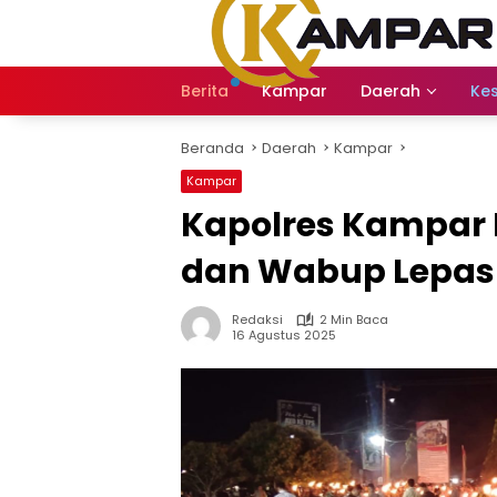
Langsung
ke
konten
Berita
Kampar
Daerah
Ke
Beranda
Daerah
Kampar
Kampar
Kapolres Kampar 
dan Wabup Lepas 
Redaksi
2 Min Baca
16 Agustus 2025