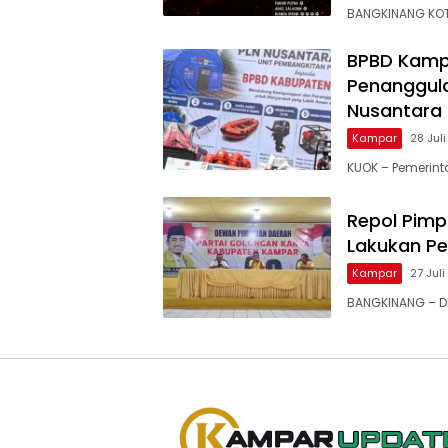
BANGKINANG KOT
BPBD Kamp
Penanggula
Nusantara
Kampar
28 Jul
KUOK – Pemerin
Repol Pimp
Lakukan P
Kampar
27 Jul
BANGKINANG – DP