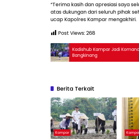
“Terima kasih dan apresiasi saya se
atas dukungan dari seluruh pihak s
ucap Kapolres Kampar mengakhiri.
Post Views:
268
Kadishub Kampar Jadi Komanda
Bangkinang
Berita Terkait
Kampar
Kampa