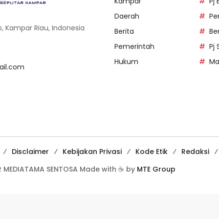
Kampar
Pj
Daerah
Pe
o, Kampar Riau, Indonesia
Berita
Be
Pemerintah
Pj
Hukum
Ma
il.com
Disclaimer
Kebijakan Privasi
Kode Etik
Redaksi
 MEDIATAMA SENTOSA Made with ☕ by
MTE Group