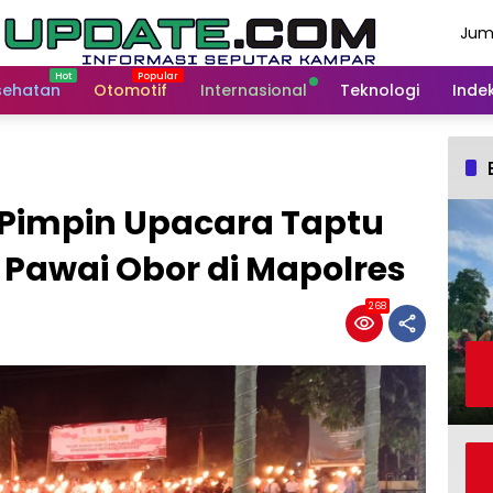
Jum
Agu
202
sehatan
Otomotif
Internasional
Teknologi
Indek
Pimpin Upacara Taptu
Pawai Obor di Mapolres
268