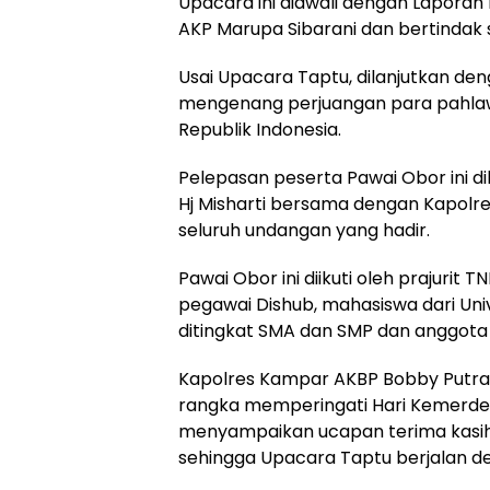
Upacara ini diawali dengan Lapora
AKP Marupa Sibarani dan bertindak
Usai Upacara Taptu, dilanjutkan d
mengenang perjuangan para pahl
Republik Indonesia.
Pelepasan peserta Pawai Obor ini d
Hj Misharti bersama dengan Kapolr
seluruh undangan yang hadir.
Pawai Obor ini diikuti oleh prajurit 
pegawai Dishub, mahasiswa dari Uni
ditingkat SMA dan SMP dan anggota
Kapolres Kampar AKBP Bobby Putr
rangka memperingati Hari Kemerdek
menyampaikan ucapan terima kasih d
sehingga Upacara Taptu berjalan d