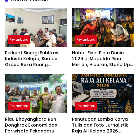
Pekanbaru
Pekanbaru
Perkuat Sinergi Publikasi
Nobar Final Piala Dunia
Industri Kelapa, Sambu
2026 di Mapolda Riau
Group Buka Ruang
Meriah, Hiburan, Stand Up
Kolaborasi Bersama PWI
Comedy hingga Doorprize
Riau
Warnai Acara
Pekanbaru
Pekanbaru
Riau Bhayangkara Run
Penutupan Lomba Karya
Dongkrak Ekonomi dan
Tulis dan Foto Jurnalistik
Pariwisata Pekanbaru
Raja Ali Kelana 2026
Tinggal Beberapa Hari Lagi