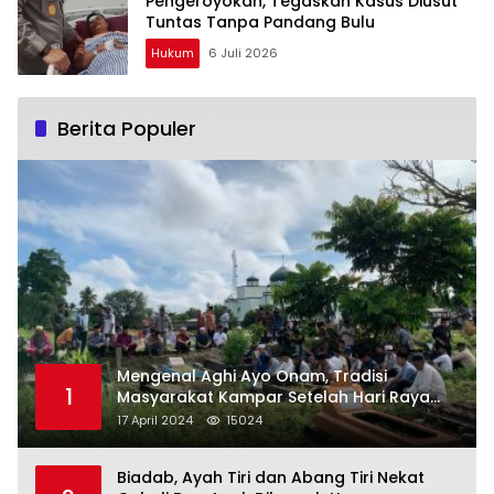
Pengeroyokan, Tegaskan Kasus Diusut
Tuntas Tanpa Pandang Bulu
Hukum
6 Juli 2026
Berita Populer
Mengenal Aghi Ayo Onam, Tradisi
1
Masyarakat Kampar Setelah Hari Raya
Idul Fitri
17 April 2024
15024
Biadab, Ayah Tiri dan Abang Tiri Nekat