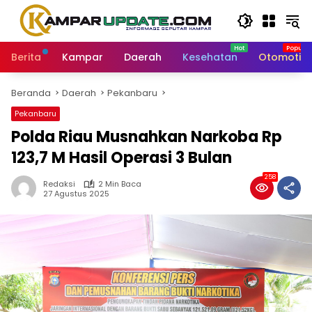
Langsung
ke
konten
Berita
Kampar
Daerah
Kesehatan
Otomotif
Beranda
Daerah
Pekanbaru
Pekanbaru
Polda Riau Musnahkan Narkoba Rp
123,7 M Hasil Operasi 3 Bulan
258
Redaksi
2 Min Baca
27 Agustus 2025