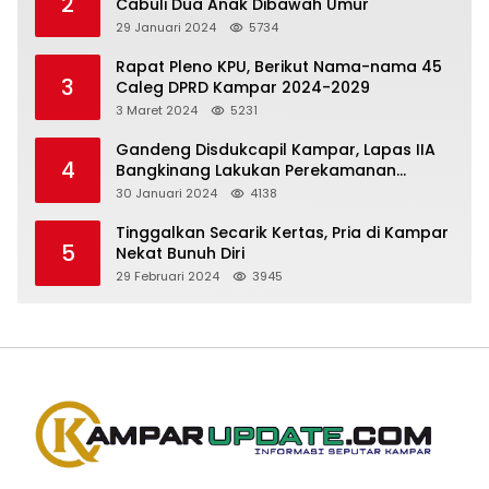
2
Cabuli Dua Anak Dibawah Umur
29 Januari 2024
5734
Rapat Pleno KPU, Berikut Nama-nama 45
3
Caleg DPRD Kampar 2024-2029
3 Maret 2024
5231
Gandeng Disdukcapil Kampar, Lapas IIA
4
Bangkinang Lakukan Perekamanan
Kependudukan WBP
30 Januari 2024
4138
Tinggalkan Secarik Kertas, Pria di Kampar
5
Nekat Bunuh Diri
29 Februari 2024
3945