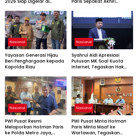
2026 Siap Digelar di
Paris Sepakat Akhiri
Jakarta Desember
Polemik
Mendatang
Nasional
Nasional
Yayasan Generasi Hijau
Syahrul Aidi Apresiasi
Beri Penghargaan kepada
Putusan MK Soal Kuota
Kapolda Riau
Internet, Tegaskan Hak
Konsumen Harus Dilindungi
Nasional
Nasional
PWI Pusat Resmi
PWI Pusat Minta Hotman
Melaporkan Hotman Paris
Paris Minta Maaf ke
ke Polda Metro Jaya,
Wartawan, Tegaskan