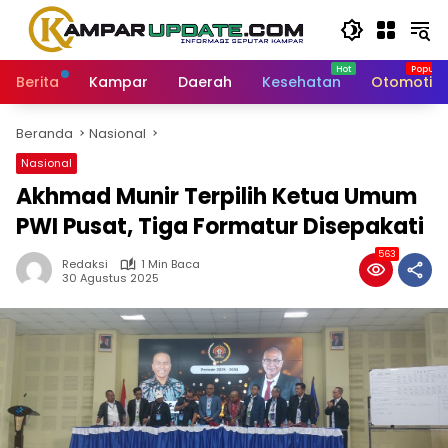
Langsung
ke
konten
Berita
Kampar
Daerah
Kesehatan
Otomotif
Beranda
Nasional
Nasional
Akhmad Munir Terpilih Ketua Umum
PWI Pusat, Tiga Formatur Disepakati
563
Redaksi
1 Min Baca
30 Agustus 2025