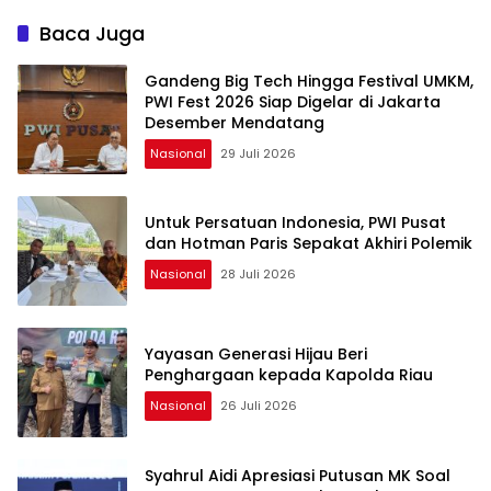
Tegaskan Komitmen
Martabat Pers Harus
Melindungi Martabat
Dihormati
Baca Juga
Wartawan
Gandeng Big Tech Hingga Festival UMKM,
PWI Fest 2026 Siap Digelar di Jakarta
Desember Mendatang
Nasional
29 Juli 2026
Untuk Persatuan Indonesia, PWI Pusat
dan Hotman Paris Sepakat Akhiri Polemik
Nasional
28 Juli 2026
Yayasan Generasi Hijau Beri
Penghargaan kepada Kapolda Riau
Nasional
26 Juli 2026
Syahrul Aidi Apresiasi Putusan MK Soal