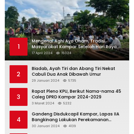
Mengenal Aghi Ayo Onam, Tradisi
1
Masyarakat Kampar Setelah Hari Raya
Idul Fitri
17 April 2024
15024
Biadab, Ayah Tiri dan Abang Tiri Nekat
2
Cabuli Dua Anak Dibawah Umur
29 Januari 2024
5735
Rapat Pleno KPU, Berikut Nama-nama 45
3
Caleg DPRD Kampar 2024-2029
3 Maret 2024
5232
Gandeng Disdukcapil Kampar, Lapas IIA
4
Bangkinang Lakukan Perekamanan
Kependudukan WBP
30 Januari 2024
4139