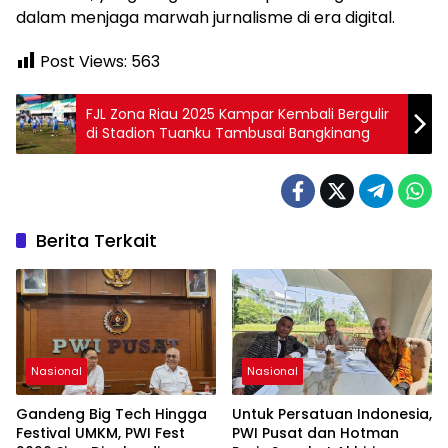
dalam menjaga marwah jurnalisme di era digital.
Post Views:
563
FJL Zona Riau 2025 Kampar Kembali Bergulir
di Stadion Tuanku Tambusai Bangkinang
Berita Terkait
Nasional
Nasional
Gandeng Big Tech Hingga
Untuk Persatuan Indonesia,
Festival UMKM, PWI Fest
PWI Pusat dan Hotman