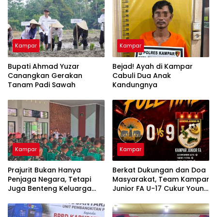
Kampar
Kampar
Bupati Ahmad Yuzar
Bejad! Ayah di Kampar
Canangkan Gerakan
Cabuli Dua Anak
Tanam Padi Sawah
Kandungnya
Kampar
Kampar
Prajurit Bukan Hanya
Berkat Dukungan dan Doa
Penjaga Negara, Tetapi
Masyarakat, Team Kampar
Juga Benteng Keluarga
Junior FA U-17 Cukur Young
dari Ancaman Narkoba
Abadi FC 9-0 di Piala
Soeratin