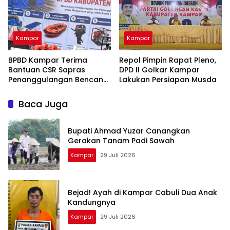
Kampar
Kampar
BPBD Kampar Terima
Repol Pimpin Rapat Pleno,
Bantuan CSR Sapras
DPD II Golkar Kampar
Penanggulangan Bencana
Lakukan Persiapan Musda
dan Karhutla dari PLN
Nusantara Power
Baca Juga
Bupati Ahmad Yuzar Canangkan
Gerakan Tanam Padi Sawah
Kampar
29 Juli 2026
Bejad! Ayah di Kampar Cabuli Dua Anak
Kandungnya
Kampar
29 Juli 2026