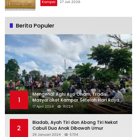
Kampar
27 Juli 2026
Berita Populer
Mengenal Aghi Ayo Onam, Tradisi
1
Masyarakat Kampar Setelah Hari Raya
Idul Fitri
17 April 2024
15024
Biadab, Ayah Tiri dan Abang Tiri Nekat
2
Cabuli Dua Anak Dibawah Umur
29 Januari 2024
5734