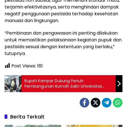
pestisida non subsidi, agar memenuhi standar mutu,
terjamin efektivitasnya, serta menghindari dampak
negatif penggunaan pestisida terhadap kesehatan
manusia dan lingkungan.
“Pembinaan dan pengawasan ini penting dilakukan
untuk memastikan pelaksanaan kegiatan pupuk dan
pestisida sesuai dengan ketentuan yang berlaku,”
tutupnya.
Post Views:
161
Bupati Kampar Dukung Penuh
Pembangunan Rumah Sakit Universitas
Abdurrab di Kabupaten Kampar
Berita Terkait