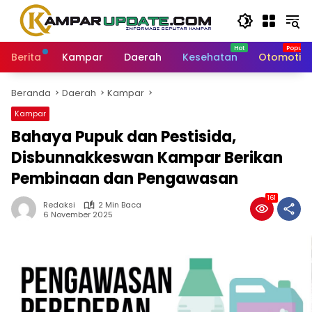
Langsung
ke
konten
Berita
Kampar
Daerah
Kesehatan
Otomotif
Beranda
Daerah
Kampar
Kampar
Bahaya Pupuk dan Pestisida,
Disbunnakkeswan Kampar Berikan
Pembinaan dan Pengawasan
161
Redaksi
2 Min Baca
6 November 2025