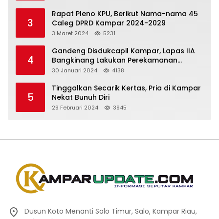
Rapat Pleno KPU, Berikut Nama-nama 45
3
Caleg DPRD Kampar 2024-2029
3 Maret 2024
5231
Gandeng Disdukcapil Kampar, Lapas IIA
4
Bangkinang Lakukan Perekamanan
Kependudukan WBP
30 Januari 2024
4138
Tinggalkan Secarik Kertas, Pria di Kampar
5
Nekat Bunuh Diri
29 Februari 2024
3945
Dusun Koto Menanti Salo Timur, Salo, Kampar Riau,