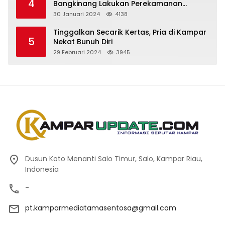
4
Bangkinang Lakukan Perekamanan
Kependudukan WBP
30 Januari 2024
4138
Tinggalkan Secarik Kertas, Pria di Kampar
5
Nekat Bunuh Diri
29 Februari 2024
3945
Dusun Koto Menanti Salo Timur, Salo, Kampar Riau,
Indonesia
-
pt.kamparmediatamasentosa@gmail.com