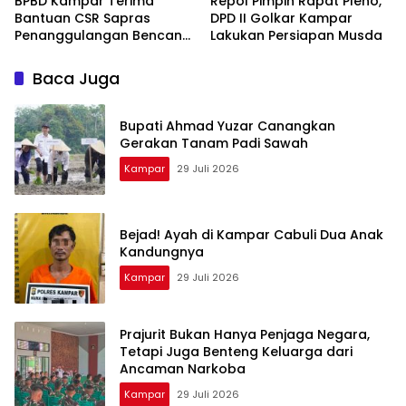
BPBD Kampar Terima
Repol Pimpin Rapat Pleno,
Bantuan CSR Sapras
DPD II Golkar Kampar
Penanggulangan Bencana
Lakukan Persiapan Musda
dan Karhutla dari PLN
Nusantara Power
Baca Juga
Bupati Ahmad Yuzar Canangkan
Gerakan Tanam Padi Sawah
Kampar
29 Juli 2026
Bejad! Ayah di Kampar Cabuli Dua Anak
Kandungnya
Kampar
29 Juli 2026
Prajurit Bukan Hanya Penjaga Negara,
Tetapi Juga Benteng Keluarga dari
Ancaman Narkoba
Kampar
29 Juli 2026