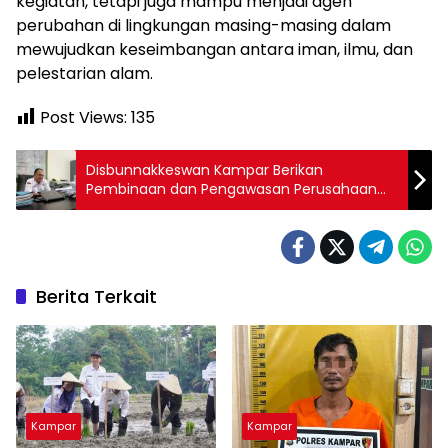
kegiatan, tetapi juga mampu menjadi agen
perubahan di lingkungan masing-masing dalam
mewujudkan keseimbangan antara iman, ilmu, dan
pelestarian alam.
Post Views:
135
Disbunnakkeswan Kampar Berikan
Pembinaan dan Pengawasan Perusahaan
Perkebunan
Berita Terkait
Kampar
Kampar