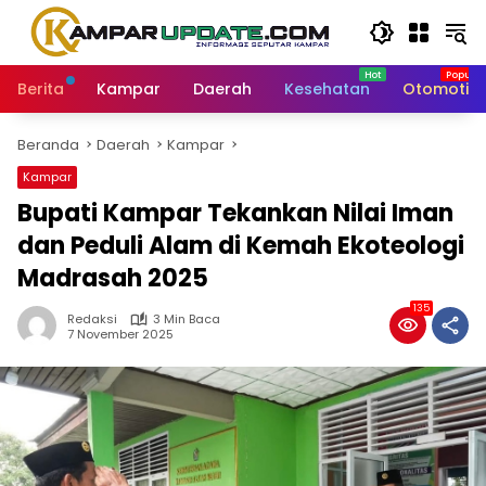
Langsung
ke
konten
Berita
Kampar
Daerah
Kesehatan
Otomotif
Beranda
Daerah
Kampar
Kampar
Bupati Kampar Tekankan Nilai Iman
dan Peduli Alam di Kemah Ekoteologi
Madrasah 2025
135
Redaksi
3 Min Baca
7 November 2025