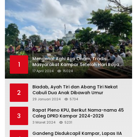
Mengenal Aghi Ayo Onam, Tradisi
1
Masyarakat Kampar Setelah Hari Raya
Idul Fitri
17 April 2024
15024
Biadab, Ayah Tiri dan Abang Tiri Nekat
2
Cabuli Dua Anak Dibawah Umur
29 Januari 2024
5734
Rapat Pleno KPU, Berikut Nama-nama 45
3
Caleg DPRD Kampar 2024-2029
3 Maret 2024
5231
Gandeng Disdukcapil Kampar, Lapas IIA