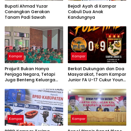
Bupati Ahmad Yuzar
Bejad! Ayah di Kampar
Canangkan Gerakan
Cabuli Dua Anak
Tanam Padi Sawah
Kandungnya
Kampar
Kampar
Prajurit Bukan Hanya
Berkat Dukungan dan Doa
Penjaga Negara, Tetapi
Masyarakat, Team Kampar
Juga Benteng Keluarga
Junior FA U-17 Cukur Young
dari Ancaman Narkoba
Abadi FC 9-0 di Piala
Soeratin
Kampar
Kampar