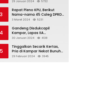
Dibawah Umur
29 Januari 2024
5732
Rapat Pleno KPU, Berikut
3
Nama-nama 45 Caleg DPRD
Kampar 2024-2029
3 Maret 2024
5231
Gandeng Disdukcapil
4
Kampar, Lapas IIA
Bangkinang Lakukan
30 Januari 2024
4138
Perekamanan Kependudukan
WBP
Tinggalkan Secarik Kertas,
5
Pria di Kampar Nekat Bunuh
Diri
29 Februari 2024
3945