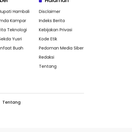
bel
Halaman
 Bupati Hambali
Disclaimer
mda Kampar
Indeks Berita
rita Teknologi
Kebijakan Privasi
 Sekda Yusri
Kode Etik
nfaat Buah
Pedoman Media Siber
Redaksi
Tentang
Tentang