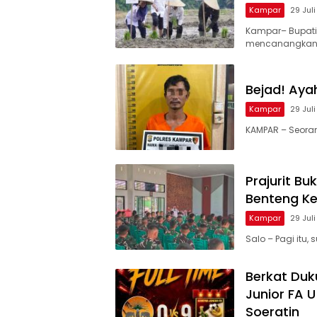
Kampar
29 Jul
Kampar– Bupati
mencanangkan
Bejad! Aya
Kampar
29 Jul
KAMPAR – Seorang
Prajurit B
Benteng K
Kampar
29 Jul
Salo – Pagi itu
Berkat Du
Junior FA U
Soeratin