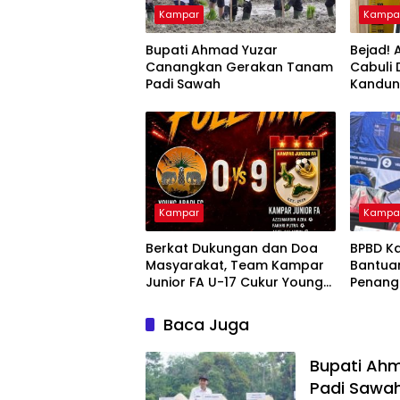
Kampar
Kampa
Bupati Ahmad Yuzar
Bejad! 
Canangkan Gerakan Tanam
Cabuli
Padi Sawah
Kandu
Kampar
Kampa
Berkat Dukungan dan Doa
BPBD K
Masyarakat, Team Kampar
Bantua
Junior FA U-17 Cukur Young
Penang
Abadi FC 9-0 di Piala
dan Kar
Soeratin
Nusant
Baca Juga
Bupati Ah
Padi Sawa