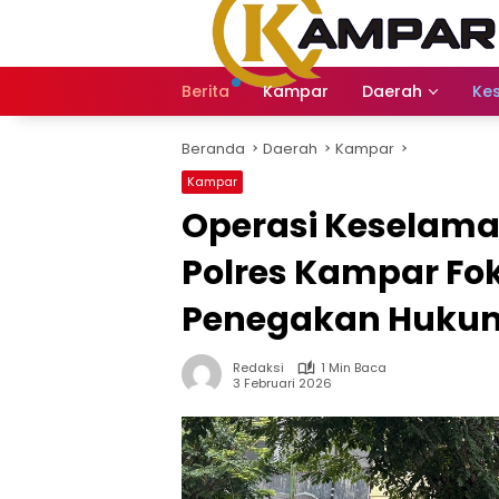
Langsung
ke
konten
Berita
Kampar
Daerah
Ke
Beranda
Daerah
Kampar
Kampar
Operasi Keselama
Polres Kampar Fo
Penegakan Huku
Redaksi
1 Min Baca
3 Februari 2026