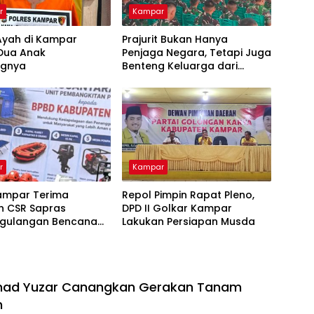
r
Kampar
Ayah di Kampar
Prajurit Bukan Hanya
 Dua Anak
Penjaga Negara, Tetapi Juga
ngnya
Benteng Keluarga dari
Ancaman Narkoba
r
Kampar
ampar Terima
Repol Pimpin Rapat Pleno,
n CSR Sapras
DPD II Golkar Kampar
gulangan Bencana
Lakukan Persiapan Musda
hutla dari PLN
ara Power
mad Yuzar Canangkan Gerakan Tanam
h