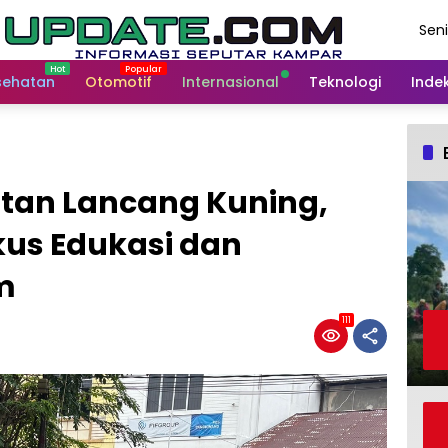
Seni
Agu
202
sehatan
Otomotif
Internasional
Teknologi
Indek
tan Lancang Kuning,
kus Edukasi dan
m
111