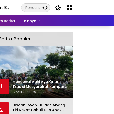
n, 10
stus
6
s Berita
Lainnya
Berita Populer
Mengenal Aghi Ayo Onam,
1
Tradisi Masyarakat Kampar
Setelah Hari Raya Idul Fitri
17 April 2024
15024
Biadab, Ayah Tiri dan Abang
2
Tiri Nekat Cabuli Dua Anak