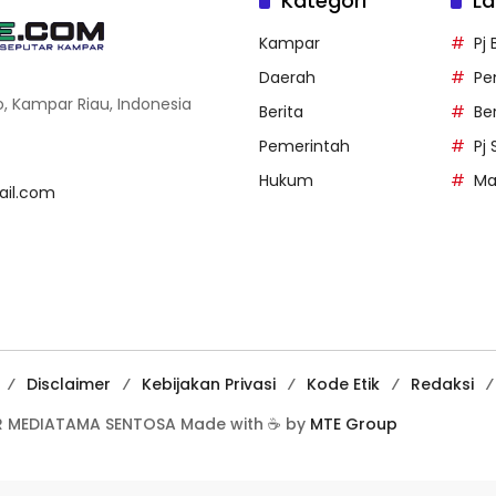
Kategori
La
Kampar
Pj
Daerah
Pe
o, Kampar Riau, Indonesia
Berita
Be
Pemerintah
Pj
Hukum
Ma
il.com
Disclaimer
Kebijakan Privasi
Kode Etik
Redaksi
 MEDIATAMA SENTOSA Made with ☕ by
MTE Group