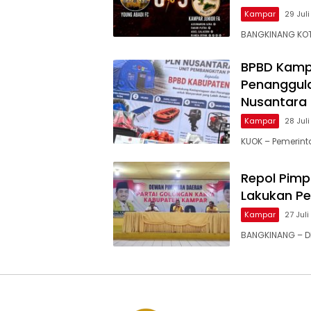
Kampar
29 Jul
BANGKINANG KOT
BPBD Kamp
Penanggula
Nusantara
Kampar
28 Jul
KUOK – Pemerin
Repol Pimp
Lakukan P
Kampar
27 Jul
BANGKINANG – DP