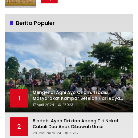
Berita Populer
Mengenal Aghi Ayo Onam, Tradisi
1
Masyarakat Kampar Setelah Hari Raya
Idul Fitri
17 April 2024
15023
Biadab, Ayah Tiri dan Abang Tiri Nekat
2
Cabuli Dua Anak Dibawah Umur
29 Januari 2024
5732