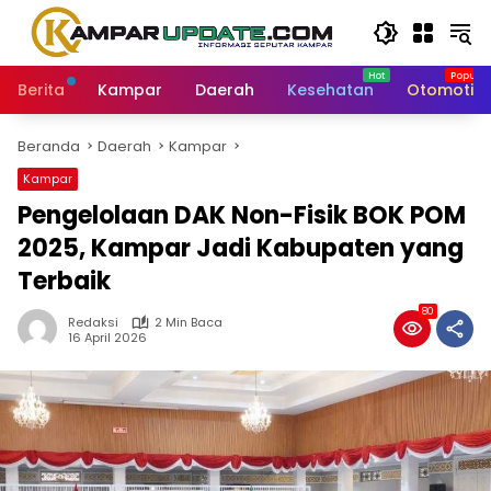
Langsung
ke
konten
Berita
Kampar
Daerah
Kesehatan
Otomotif
Beranda
Daerah
Kampar
Kampar
Pengelolaan DAK Non-Fisik BOK POM
2025, Kampar Jadi Kabupaten yang
Terbaik
80
Redaksi
2 Min Baca
16 April 2026