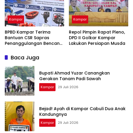
Kampar
Kampar
BPBD Kampar Terima
Repol Pimpin Rapat Pleno,
Bantuan CSR Sapras
DPD II Golkar Kampar
Penanggulangan Bencana
Lakukan Persiapan Musda
dan Karhutla dari PLN
Nusantara Power
Baca Juga
Bupati Ahmad Yuzar Canangkan
Gerakan Tanam Padi Sawah
Kampar
29 Juli 2026
Bejad! Ayah di Kampar Cabuli Dua Anak
Kandungnya
Kampar
29 Juli 2026