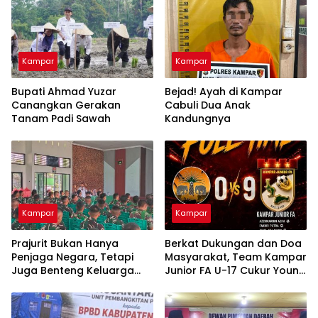
Kampar
Kampar
Bupati Ahmad Yuzar
Bejad! Ayah di Kampar
Canangkan Gerakan
Cabuli Dua Anak
Tanam Padi Sawah
Kandungnya
Kampar
Kampar
Prajurit Bukan Hanya
Berkat Dukungan dan Doa
Penjaga Negara, Tetapi
Masyarakat, Team Kampar
Juga Benteng Keluarga
Junior FA U-17 Cukur Young
dari Ancaman Narkoba
Abadi FC 9-0 di Piala
Soeratin