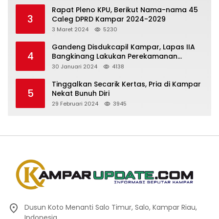
Rapat Pleno KPU, Berikut Nama-nama 45
3
Caleg DPRD Kampar 2024-2029
3 Maret 2024
5230
Gandeng Disdukcapil Kampar, Lapas IIA
4
Bangkinang Lakukan Perekamanan
Kependudukan WBP
30 Januari 2024
4138
Tinggalkan Secarik Kertas, Pria di Kampar
5
Nekat Bunuh Diri
29 Februari 2024
3945
Dusun Koto Menanti Salo Timur, Salo, Kampar Riau,
Indonesia