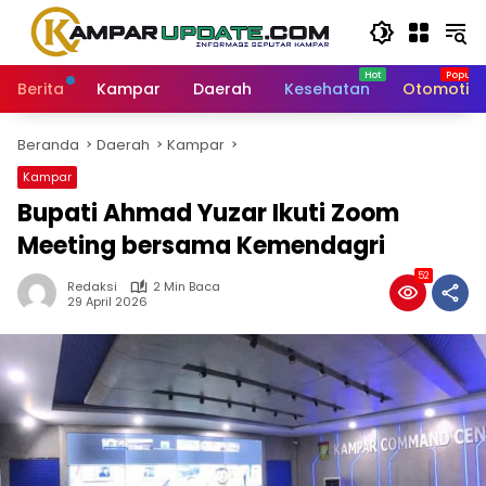
Langsung
ke
konten
Berita
Kampar
Daerah
Kesehatan
Otomotif
Beranda
Daerah
Kampar
Kampar
Bupati Ahmad Yuzar Ikuti Zoom
Meeting bersama Kemendagri
52
Redaksi
2 Min Baca
29 April 2026