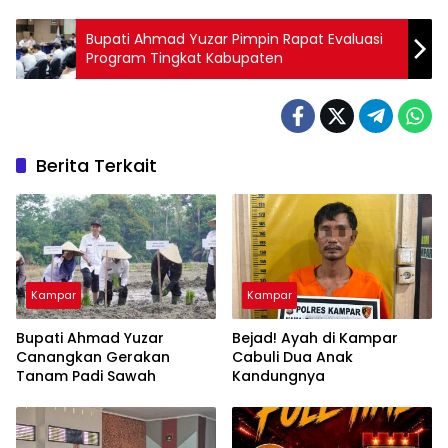
Bupati Ahmad Yuzar Pimpin Rapat Evaluasi
Program Tingkat Kabupaten
Berita Terkait
Kampar
Kampar
Bupati Ahmad Yuzar
Bejad! Ayah di Kampar
Canangkan Gerakan
Cabuli Dua Anak
Tanam Padi Sawah
Kandungnya