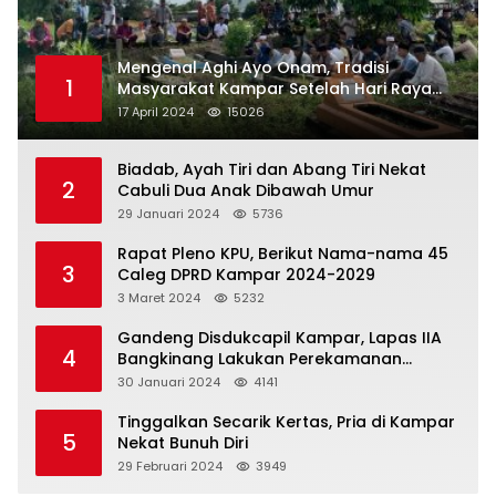
Mengenal Aghi Ayo Onam, Tradisi
1
Masyarakat Kampar Setelah Hari Raya
Idul Fitri
17 April 2024
15026
Biadab, Ayah Tiri dan Abang Tiri Nekat
2
Cabuli Dua Anak Dibawah Umur
29 Januari 2024
5736
Rapat Pleno KPU, Berikut Nama-nama 45
3
Caleg DPRD Kampar 2024-2029
3 Maret 2024
5232
Gandeng Disdukcapil Kampar, Lapas IIA
4
Bangkinang Lakukan Perekamanan
Kependudukan WBP
30 Januari 2024
4141
Tinggalkan Secarik Kertas, Pria di Kampar
5
Nekat Bunuh Diri
29 Februari 2024
3949