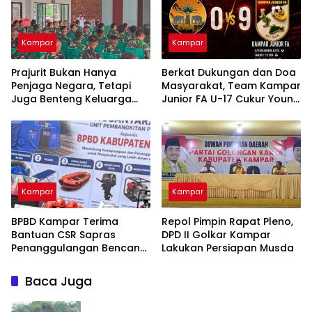
Kampar
Kampar
Prajurit Bukan Hanya
Berkat Dukungan dan Doa
Penjaga Negara, Tetapi
Masyarakat, Team Kampar
Juga Benteng Keluarga
Junior FA U-17 Cukur Young
dari Ancaman Narkoba
Abadi FC 9-0 di Piala
Soeratin
Kampar
Kampar
BPBD Kampar Terima
Repol Pimpin Rapat Pleno,
Bantuan CSR Sapras
DPD II Golkar Kampar
Penanggulangan Bencana
Lakukan Persiapan Musda
dan Karhutla dari PLN
Nusantara Power
Baca Juga