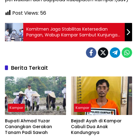
Post Views:
56
Komitmen Jaga Stabilitas Ketersedian
Pangan, Wabup Kampar Sambut Kunjungan
Kemenko
Berita Terkait
Kampar
Kampar
Bupati Ahmad Yuzar
Bejad! Ayah di Kampar
Canangkan Gerakan
Cabuli Dua Anak
Tanam Padi Sawah
Kandungnya