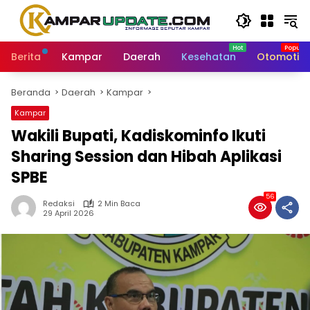
Langsung
ke
konten
Berita
Kampar
Daerah
Kesehatan
Otomotif
Beranda
Daerah
Kampar
Kampar
Wakili Bupati, Kadiskominfo Ikuti
Sharing Session dan Hibah Aplikasi
SPBE
56
Redaksi
2 Min Baca
29 April 2026