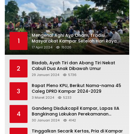
Mengenal Aghi Ayo Onam, Tradisi
1
Masyarakat Kampar Setelah Hari Raya
Idul Fitri
17 April 2024
15026
Biadab, Ayah Tiri dan Abang Tiri Nekat
2
Cabuli Dua Anak Dibawah Umur
29 Januari 2024
5736
Rapat Pleno KPU, Berikut Nama-nama 45
3
Caleg DPRD Kampar 2024-2029
3 Maret 2024
5233
Gandeng Disdukcapil Kampar, Lapas IIA
4
Bangkinang Lakukan Perekamanan
Kependudukan WBP
30 Januari 2024
4142
Tinggalkan Secarik Kertas, Pria di Kampar