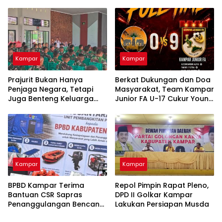
Kampar
Kampar
Prajurit Bukan Hanya
Berkat Dukungan dan Doa
Penjaga Negara, Tetapi
Masyarakat, Team Kampar
Juga Benteng Keluarga
Junior FA U-17 Cukur Young
dari Ancaman Narkoba
Abadi FC 9-0 di Piala
Soeratin
Kampar
Kampar
BPBD Kampar Terima
Repol Pimpin Rapat Pleno,
Bantuan CSR Sapras
DPD II Golkar Kampar
Penanggulangan Bencana
Lakukan Persiapan Musda
dan Karhutla dari PLN