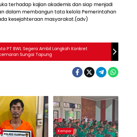
uka terhadap kajian akademis dan siap menjadi
lisian dalam membangun tata kelola Pemerintahan
pada kesejahteraan masyarakat.(adv)
nta PT BWL Segera Ambil Langkah Konkret
ncemaran Sungai Tapung
r
Kampar