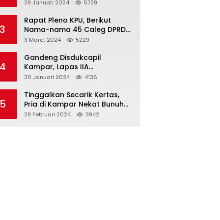
Dibawah Umur
29 Januari 2024
5729
Rapat Pleno KPU, Berikut
3
Nama-nama 45 Caleg DPRD
Kampar 2024-2029
3 Maret 2024
5229
Gandeng Disdukcapil
4
Kampar, Lapas IIA
Bangkinang Lakukan
30 Januari 2024
4136
Perekamanan Kependudukan
WBP
Tinggalkan Secarik Kertas,
5
Pria di Kampar Nekat Bunuh
Diri
29 Februari 2024
3942