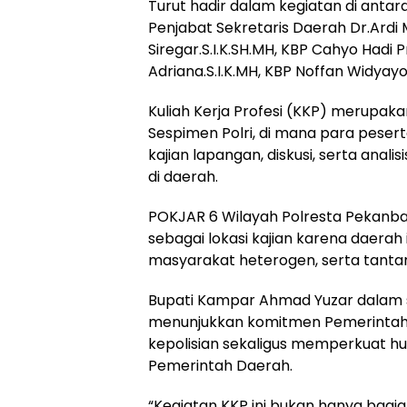
Turut hadir dalam kegiatan di antara
Penjabat Sekretaris Daerah Dr.Ardi 
Siregar.S.I.K.SH.MH, KBP Cahyo Hadi 
Adriana.S.I.K.MH, KBP Noffan Widyayok
Kuliah Kerja Profesi (KKP) merupaka
Sespimen Polri, di mana para pesert
kajian lapangan, diskusi, serta anali
di daerah.
POKJAR 6 Wilayah Polresta Pekanb
sebagai lokasi kajian karena daerah i
masyarakat heterogen, serta tan
Bupati Kampar Ahmad Yuzar dalam 
menunjukkan komitmen Pemerintah
kepolisian sekaligus memperkuat h
Pemerintah Daerah.
“Kegiatan KKP ini bukan hanya bagia