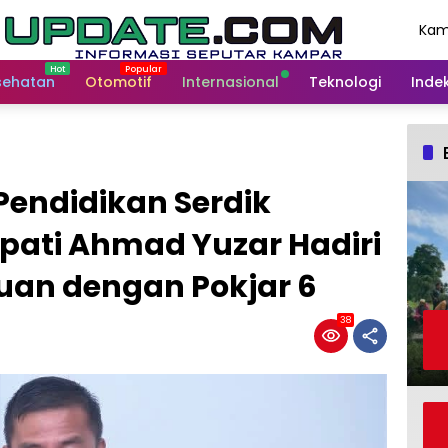
Kam
Agu
202
sehatan
Otomotif
Internasional
Teknologi
Indek
endidikan Serdik
upati Ahmad Yuzar Hadiri
an dengan Pokjar 6
38