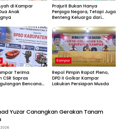
Ayah di Kampar
Prajurit Bukan Hanya
 Dua Anak
Penjaga Negara, Tetapi Juga
ngnya
Benteng Keluarga dari
Ancaman Narkoba
r
Kampar
ampar Terima
Repol Pimpin Rapat Pleno,
n CSR Sapras
DPD II Golkar Kampar
gulangan Bencana
Lakukan Persiapan Musda
hutla dari PLN
ara Power
mad Yuzar Canangkan Gerakan Tanam
h
i 2026