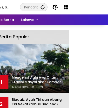
is, 6
stus
6
s Berita
Lainnya
Berita Populer
Mengenal Aghi Ayo Onam,
1
Tradisi Masyarakat Kampar
Setelah Hari Raya Idul Fitri
17 April 2024
15021
Biadab, Ayah Tiri dan Abang
2
Tiri Nekat Cabuli Dua Anak