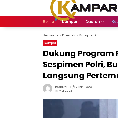
Langsung
ke
konten
Berita
Kampar
Daerah
Ke
Beranda
Daerah
Kampar
Kampar
Dukung Program P
Sespimen Polri, B
Langsung Pertemu
Redaksi
2 Min Baca
18 Mei 2026