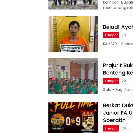
Kampar– Bupati
mencanangkan
Bejad! Aya
Kampar
29 Jul
KAMPAR – Seorang
Prajurit B
Benteng K
Kampar
29 Jul
Salo – Pagi itu
Berkat Du
Junior FA U
Soeratin
Kampar
29 Jul