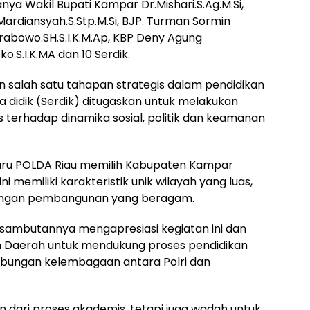
nya Wakil Bupati Kampar Dr.Mishari.S.Ag.M.Si,
Mardiansyah.S.Stp.M.Si, BJP. Turman Sormin
Prabowo.SH.S.I.K.M.Ap, KBP Deny Agung
o.S.I.K.MA dan 10 Serdik.
n salah satu tahapan strategis dalam pendidikan
a didik (Serdik) ditugaskan untuk melakukan
sis terhadap dinamika sosial, politik dan keamanan
aru POLDA Riau memilih Kabupaten Kampar
ni memiliki karakteristik unik wilayah yang luas,
tangan pembangunan yang beragam.
sambutannya mengapresiasi kegiatan ini dan
 Daerah untuk mendukung proses pendidikan
ubungan kelembagaan antara Polri dan
n dari proses akademis, tetapi juga wadah untuk