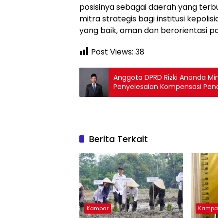
posisinya sebagai daerah yang terb
mitra strategis bagi institusi kepo
yang baik, aman dan berorientasi 
Post Views:
38
Anggota DPRD Rizki Ananda Mi
Penyelesaian Kompensasi Pe
Berita Terkait
Kampar
Kampa