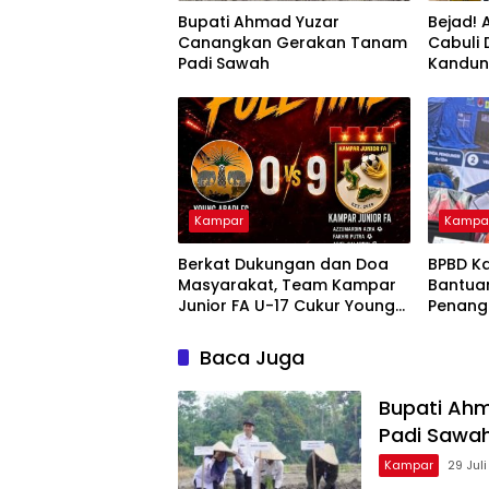
Bupati Ahmad Yuzar
Bejad! 
Canangkan Gerakan Tanam
Cabuli
Padi Sawah
Kandu
Kampar
Kampa
Berkat Dukungan dan Doa
BPBD K
Masyarakat, Team Kampar
Bantua
Junior FA U-17 Cukur Young
Penang
Abadi FC 9-0 di Piala
dan Kar
Soeratin
Nusant
Baca Juga
Bupati Ah
Padi Sawa
Kampar
29 Jul