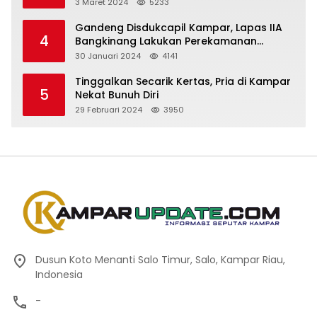
3 Maret 2024
5233
Gandeng Disdukcapil Kampar, Lapas IIA
4
Bangkinang Lakukan Perekamanan
Kependudukan WBP
30 Januari 2024
4141
Tinggalkan Secarik Kertas, Pria di Kampar
5
Nekat Bunuh Diri
29 Februari 2024
3950
Dusun Koto Menanti Salo Timur, Salo, Kampar Riau,
Indonesia
-