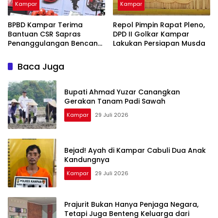
Kampar
Kampar
BPBD Kampar Terima
Repol Pimpin Rapat Pleno,
Bantuan CSR Sapras
DPD II Golkar Kampar
Penanggulangan Bencana
Lakukan Persiapan Musda
dan Karhutla dari PLN
Nusantara Power
Baca Juga
Bupati Ahmad Yuzar Canangkan
Gerakan Tanam Padi Sawah
Kampar
29 Juli 2026
Bejad! Ayah di Kampar Cabuli Dua Anak
Kandungnya
Kampar
29 Juli 2026
Prajurit Bukan Hanya Penjaga Negara,
Tetapi Juga Benteng Keluarga dari