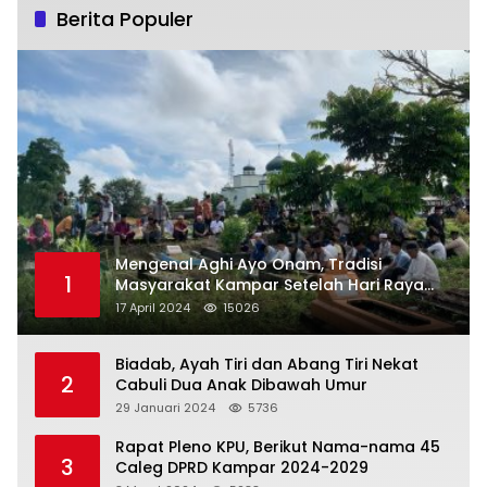
Berita Populer
Mengenal Aghi Ayo Onam, Tradisi
1
Masyarakat Kampar Setelah Hari Raya
Idul Fitri
17 April 2024
15026
Biadab, Ayah Tiri dan Abang Tiri Nekat
2
Cabuli Dua Anak Dibawah Umur
29 Januari 2024
5736
Rapat Pleno KPU, Berikut Nama-nama 45
3
Caleg DPRD Kampar 2024-2029