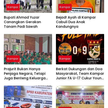
Kampar
Kampar
Bupati Ahmad Yuzar
Bejad! Ayah di Kampar
Canangkan Gerakan
Cabuli Dua Anak
Tanam Padi Sawah
Kandungnya
Kampar
Kampar
Prajurit Bukan Hanya
Berkat Dukungan dan Doa
Penjaga Negara, Tetapi
Masyarakat, Team Kampar
Juga Benteng Keluarga
Junior FA U-17 Cukur Young
dari Ancaman Narkoba
Abadi FC 9-0 di Piala
Soeratin