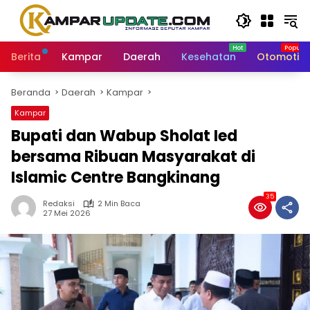
Langsung
ke
konten
Berita
Kampar
Daerah
Kesehatan
Otomotif
Beranda
Daerah
Kampar
Kampar
Bupati dan Wabup Sholat Ied
bersama Ribuan Masyarakat di
Islamic Centre Bangkinang
35
Redaksi
2 Min Baca
27 Mei 2026