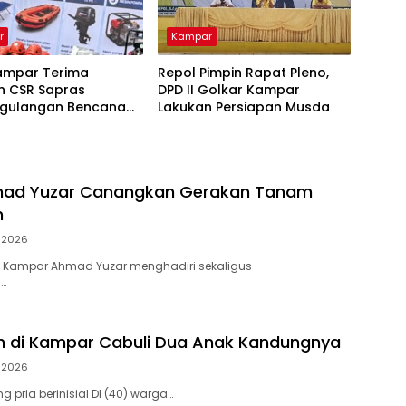
r
Kampar
ampar Terima
Repol Pimpin Rapat Pleno,
n CSR Sapras
DPD II Golkar Kampar
gulangan Bencana
Lakukan Persiapan Musda
hutla dari PLN
ara Power
mad Yuzar Canangkan Gerakan Tanam
h
i 2026
 Kampar Ahmad Yuzar menghadiri sekaligus
…
h di Kampar Cabuli Dua Anak Kandungnya
i 2026
 pria berinisial DI (40) warga…