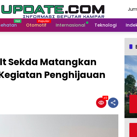
Jum
Agu
202
sehatan
Otomotif
Internasional
Teknologi
Indek
lt Sekda Matangkan
 Kegiatan Penghijauan
49