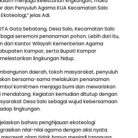
dalam menjaga kelestarian lingkungan, maka
mpar dan Penyuluh Agama KUA Kecamatan Salo
oteologi,” jelas Adi.
PDTA Gota Sebatang, Desa Salo, Kecamatan Salo
ebagai seremoni penanaman pohon. Lebih dari itu,
an dari Kantor Wilayah Kementerian Agama
Kabupaten Kampar, serta Bupati Kampar
elestarikan lingkungan hidup.
pembangunan daerah, tokoh masyarakat, penyuluh
 akan bersama-sama melakukan penanaman
simbol komitmen menjaga bumi dan mewariskan
si mendatang. Kegiatan kemudian ditutup dengan
syarakat Desa Salo sebagai wujud kebersamaan
dap lingkungan.
jelaskan bahwa penghijauan ekoteologi
asikan nilai-nilai agama dengan aksi nyata
a, merawat alam tidak hanya menjadi tanggung