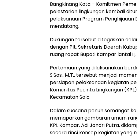
Bangkinang Kota – Komitmen Peme
pelestarian lingkungan kembali dit
pelaksanaan Program Penghijauan Ek
mendatang.
Dukungan tersebut ditegaskan dalam
dengan Plt. Sekretaris Daerah Kabupa
ruang rapat Bupati Kampar lantai II,
Pertemuan yang dilaksanakan berda
S.Sos., M.T., tersebut menjadi mo
persiapan pelaksanaan kegiatan pe
Komunitas Pecinta Lingkungan (KP
Kecamatan Salo.
Dalam suasana penuh semangat kola
memaparkan gambaran umum rangka
KPL Kampar, Adi Jondri Putra, didamp
secara rinci konsep kegiatan yang 