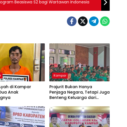
Program Beasiswa S2 bagi Wartawan Indonesia
r
Kampar
Ayah di Kampar
Prajurit Bukan Hanya
 Dua Anak
Penjaga Negara, Tetapi Juga
ngnya
Benteng Keluarga dari
Ancaman Narkoba