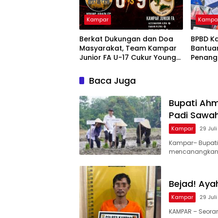
Kampar
Kampa
Berkat Dukungan dan Doa
BPBD K
Masyarakat, Team Kampar
Bantua
Junior FA U-17 Cukur Young
Penang
Abadi FC 9-0 di Piala
dan Kar
Soeratin
Nusant
Baca Juga
Bupati Ah
Padi Sawa
Kampar
29 Jul
Kampar– Bupati
mencanangkan
Bejad! Aya
Kampar
29 Jul
KAMPAR – Seorang