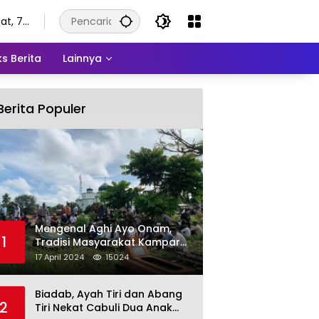
at, 7
stus
6
s Berita
Lainnya
Berita Populer
Mengenal Aghi Ayo Onam,
1
Tradisi Masyarakat Kampar
Setelah Hari Raya Idul Fitri
17 April 2024
15024
Biadab, Ayah Tiri dan Abang
2
Tiri Nekat Cabuli Dua Anak