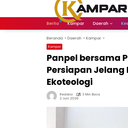
Langsung
ke
konten
Berita
Kampar
Daerah
Ke
Beranda
Daerah
Kampar
Kampar
Panpel bersama P
Persiapan Jelang
Ekoteologi
Redaksi
3 Min Baca
2 Juni 2026