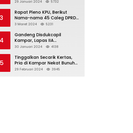
Dibawah Umur
29 Januari 2024
5732
Rapat Pleno KPU, Berikut
3
Nama-nama 45 Caleg DPRD
Kampar 2024-2029
3 Maret 2024
5231
Gandeng Disdukcapil
4
Kampar, Lapas IIA
Bangkinang Lakukan
30 Januari 2024
4138
Perekamanan Kependudukan
WBP
Tinggalkan Secarik Kertas,
5
Pria di Kampar Nekat Bunuh
Diri
29 Februari 2024
3945