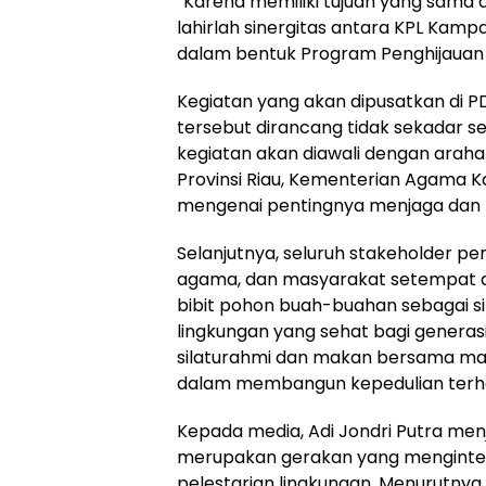
“Karena memiliki tujuan yang sama 
lahirlah sinergitas antara KPL Ka
dalam bentuk Program Penghijauan Ek
Kegiatan yang akan dipusatkan di 
tersebut dirancang tidak sekadar s
kegiatan akan diawali dengan arah
Provinsi Riau, Kementerian Agama 
mengenai pentingnya menjaga dan m
Selanjutnya, seluruh stakeholder 
agama, dan masyarakat setempat
bibit pohon buah-buahan sebagai 
lingkungan yang sehat bagi genera
silaturahmi dan makan bersama ma
dalam membangun kepedulian terha
Kepada media, Adi Jondri Putra men
merupakan gerakan yang mengintegr
pelestarian lingkungan. Menurutny