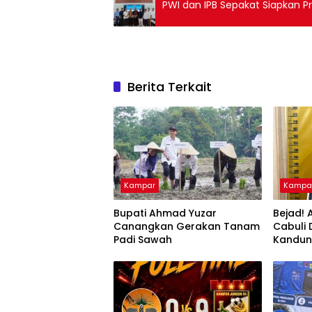
PWI dan IPB Sepakat Siapkan 
Berita Terkait
Kampar
Kampa
Bupati Ahmad Yuzar
Bejad! 
Canangkan Gerakan Tanam
Cabuli
Padi Sawah
Kandu